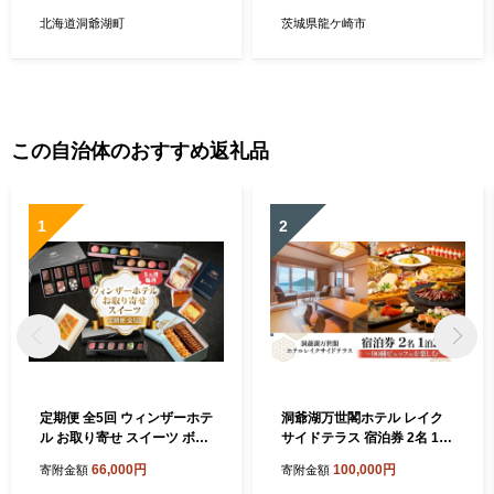
こうじ味噌 小分け 肉屋 おか
ース 豚 豚肉 ロース 冷凍 お
ず 弁当 総菜 簡単 手軽 グル
かず 手軽 肉料理 ご飯 晩御飯
北海道洞爺湖町
茨城県龍ケ崎市
メ お取り寄せ お肉屋 たどこ
夕飯 味噌漬け みそづけ ミソ
ろ 送料無料
漬け 味噌づけ 焼肉 真空 長期
保存 肉屋特製 肉屋 茨城県 龍
ケ崎市
この自治体のおすすめ返礼品
1
2
定期便 全5回 ウィンザーホテ
洞爺湖万世閣ホテル レイク
ル お取り寄せ スイーツ ボン
サイドテラス 宿泊券 2名 1泊
ボン ショコラ マカロン パウ
2日 90種ビュッフェを楽しむ
66,000円
100,000円
寄附金額
寄附金額
ンド ケーキ クッキー缶 おや
プラン 和洋室 温泉 プレミア