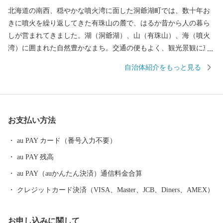
北海道の南西、穏やかな噴火湾に面した洞爺湖町では、数十年お
きに噴火を繰り返してきた有珠山の麓で、はるか昔から人の暮ら
しが営まれてきました。湖（洞爺湖）、山（有珠山）、海（噴火
湾）に囲まれた自然豊かなまち。交通の便もよく、観光景観に恵
まれていることから、北海道有数の観光地となっています。 そし
自治体紹介をもっと見る
て、火山が作り出した雄大な景観と、その特徴を巧みに生かして
収穫された農産物や海産物は、世界でもここにしかない「大地
（ジオ）の恵み」です。 食だけではない、温泉や文化でもジオパ
ークを体感できる、日本初の「ユネスコ世界ジオパーク」認定
お支払い方法
地・洞爺湖町から、「大地（ジオ）の恵み」をお届けします。
au PAY カード（番号入力不要）
au PAY 残高
au PAY（auかんたん決済）通信料金合算
クレジットカード決済（VISA、Master、JCB、Diners、AMEX）
お申し込みに関して