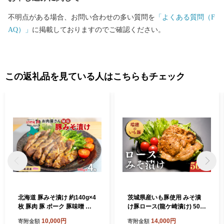
不明点がある場合、お問い合わせの多い質問を
「よくある質問（F
AQ）」
に掲載しておりますのでご確認ください。
この返礼品を見ている人はこちらもチェック
北海道 豚みそ漬け 約140g×4
茨城県産いも豚使用 みそ漬
枚 豚肉 豚 ポーク 豚味噌 国
け豚ロース(龍ケ崎漬け) 500
産 こうじ 麹 味噌 みそ ミソ
g | 国産豚 イモ豚 いも豚 豚ロ
10,000円
14,000円
寄附金額
寄附金額