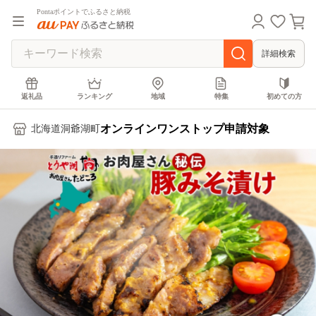
Pontaポイントでふるさと納税
詳細検索
返礼品
ランキング
地域
特集
初めての方
オンラインワンストップ申請対象
北海道洞爺湖町