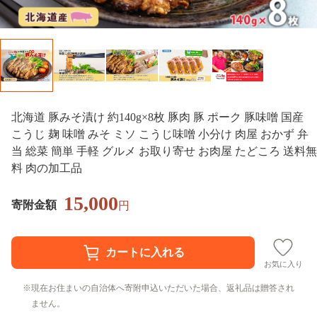
北海道 豚みそ漬け 約140g×8枚 豚肉 豚 ポーク 豚味噌 国産
こうじ 麹 味噌 みそ ミソ こうじ味噌 小分け 肉屋 おかず 弁
当 総菜 簡単 手軽 グルメ お取り寄せ お肉屋 たどころ 送料無
料 肉の加工品
15,000
寄附金額
円
お気に入り
現在お住まいの自治体へ寄附申込いただいた場合、返礼品は贈答され
ません。