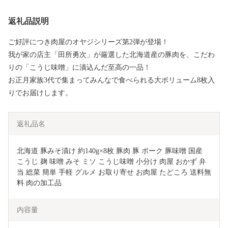
返礼品説明
ご好評につき肉屋のオヤジシリーズ第2弾が登場！
我が家の店主「田所勇次」が厳選した北海道産の豚肉を、こだわ
りの「こうじ味噌」に漬込んだ至高の一品！
お正月家族3代で集まってみんなで食べられる大ボリューム8枚入
りでお届けします。
返礼品名
北海道 豚みそ漬け 約140g×8枚 豚肉 豚 ポーク 豚味噌 国産 
こうじ 麹 味噌 みそ ミソ こうじ味噌 小分け 肉屋 おかず 弁
当 総菜 簡単 手軽 グルメ お取り寄せ お肉屋 たどころ 送料無
料 肉の加工品 
内容量