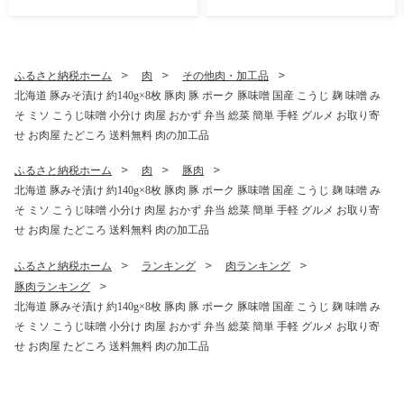
つ 洋菓子 製菓 食べ比べ 贈り
ム ビュッフェ 旅行 ホテル 宿
物 ギフト 送料無料 北海道 洞
泊 贅沢 高級 ペア 北海道 洞
爺湖町
爺湖町
ふるさと納税ホーム
肉
その他肉・加工品
北海道 豚みそ漬け 約140g×8枚 豚肉 豚 ポーク 豚味噌 国産 こうじ 麹 味噌 み
そ ミソ こうじ味噌 小分け 肉屋 おかず 弁当 総菜 簡単 手軽 グルメ お取り寄
せ お肉屋 たどころ 送料無料 肉の加工品
ふるさと納税ホーム
肉
豚肉
北海道 豚みそ漬け 約140g×8枚 豚肉 豚 ポーク 豚味噌 国産 こうじ 麹 味噌 み
そ ミソ こうじ味噌 小分け 肉屋 おかず 弁当 総菜 簡単 手軽 グルメ お取り寄
せ お肉屋 たどころ 送料無料 肉の加工品
ふるさと納税ホーム
ランキング
肉ランキング
豚肉ランキング
北海道 豚みそ漬け 約140g×8枚 豚肉 豚 ポーク 豚味噌 国産 こうじ 麹 味噌 み
そ ミソ こうじ味噌 小分け 肉屋 おかず 弁当 総菜 簡単 手軽 グルメ お取り寄
せ お肉屋 たどころ 送料無料 肉の加工品