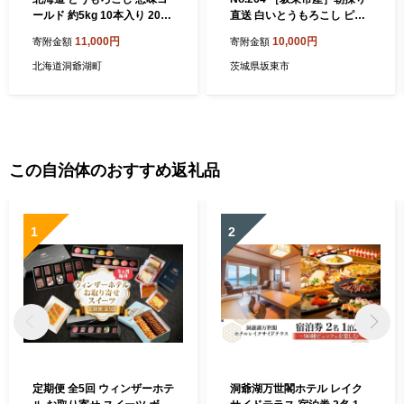
ールド 約5kg 10本入り 2026
直送 白いとうもろこし ピュ
年8月11日～8月末頃お届け
アホワイト 2L 12本 5kg ／
11,000円
10,000円
寄附金額
寄附金額
トウモロコシ コーン 甘い 産
トウモロコシ 朝どり 新鮮 茨
地直送 BBQ とうきび 国産
城県 特産品
北海道洞爺湖町
茨城県坂東市
人気 バーベキュー お取り寄
せ 北海道産 洞爺湖町 小野寺
農園
この自治体のおすすめ返礼品
1
2
定期便 全5回 ウィンザーホテ
洞爺湖万世閣ホテル レイク