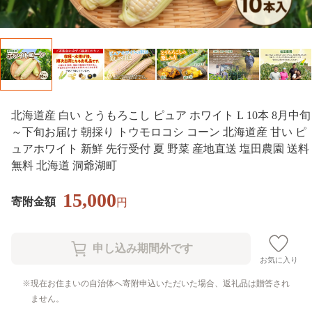
北海道産 白い とうもろこし ピュア ホワイト L 10本 8月中旬
～下旬お届け 朝採り トウモロコシ コーン 北海道産 甘い ピ
ュアホワイト 新鮮 先行受付 夏 野菜 産地直送 塩田農園 送料
無料 北海道 洞爺湖町
15,000
寄附金額
円
お気に入り
現在お住まいの自治体へ寄附申込いただいた場合、返礼品は贈答され
ません。