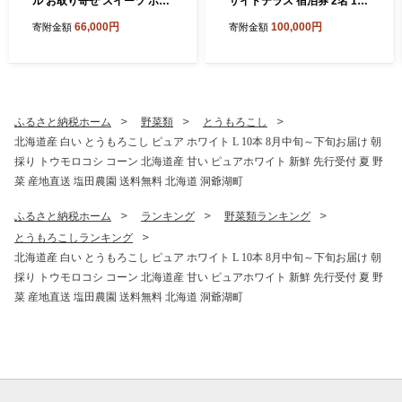
ル お取り寄せ スイーツ ボン
サイドテラス 宿泊券 2名 1泊
ボン ショコラ マカロン パウ
2日 90種ビュッフェを楽しむ
66,000円
100,000円
寄附金額
寄附金額
ンド ケーキ クッキー缶 おや
プラン 和洋室 温泉 プレミア
つ 洋菓子 製菓 食べ比べ 贈り
ム ビュッフェ 旅行 ホテル 宿
物 ギフト 送料無料 北海道 洞
泊 贅沢 高級 ペア 北海道 洞
爺湖町
爺湖町
ふるさと納税ホーム
野菜類
とうもろこし
北海道産 白い とうもろこし ピュア ホワイト L 10本 8月中旬～下旬お届け 朝
採り トウモロコシ コーン 北海道産 甘い ピュアホワイト 新鮮 先行受付 夏 野
菜 産地直送 塩田農園 送料無料 北海道 洞爺湖町
ふるさと納税ホーム
ランキング
野菜類ランキング
とうもろこしランキング
北海道産 白い とうもろこし ピュア ホワイト L 10本 8月中旬～下旬お届け 朝
採り トウモロコシ コーン 北海道産 甘い ピュアホワイト 新鮮 先行受付 夏 野
菜 産地直送 塩田農園 送料無料 北海道 洞爺湖町