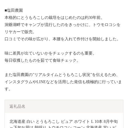
■塩田農園
本格的にとうもろこしの栽培をはじめたのは約30年前。
洞爺湖畔でキャンプが流行したのをきっかけに、トウモロコシを
リヤカーで販売。
口コミでその味が広がり、本腰を入れて作付けを開始しました。
味に差異が出ていないかをチェックするのも重要。
毎日収獲したものを茹でて食味チェック。
また塩田農園の”リアルタイムとうもろこし状況”を伝えるため、
インスタグラムやLINEなどを活用した発信も積極的に行っていま
す。
返礼品名
北海道産 白い とうもろこし ピュア ホワイト L 10本 8月中旬
～下旬お届け 朝採り トウモロコシ コーン 北海道産 甘い ピ