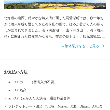
北海道の南西、穏やかな噴火湾に面した洞爺湖町では、数十年お
きに噴火を繰り返してきた有珠山の麓で、はるか昔から人の暮ら
しが営まれてきました。湖（洞爺湖）、山（有珠山）、海（噴火
湾）に囲まれた自然豊かなまち。交通の便もよく、観光景観に恵
まれていることから、北海道有数の観光地となっています。 そし
自治体紹介をもっと見る
て、火山が作り出した雄大な景観と、その特徴を巧みに生かして
収穫された農産物や海産物は、世界でもここにしかない「大地
（ジオ）の恵み」です。 食だけではない、温泉や文化でもジオパ
ークを体感できる、日本初の「ユネスコ世界ジオパーク」認定
お支払い方法
地・洞爺湖町から、「大地（ジオ）の恵み」をお届けします。
au PAY カード（番号入力不要）
au PAY 残高
au PAY（auかんたん決済）通信料金合算
クレジットカード決済（VISA、Master、JCB、Diners、AMEX）