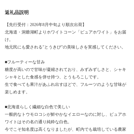
返礼品説明
【先行受付：2026年8月中旬より順次出荷】
北海道・洞爺湖町よりホワイトコーン「ピュアホワイト」をお届
け。
地元民にも愛される”とうきび”の美味しさを実感してください。
■フルーティーな甘み
糖度が高いので甘味が凝縮されており、みずみずしさと、シャキ
シャキとした食感を併せ持つ、とうもろこしです。
生で食べても果汁があふれ出すほどで、フルーツのような甘味が
楽しめます。
■北海道らしく繊細な白色で美しい
一般的なトウモロコシが鮮やかなイエローなのに対し、ピュアホ
ワイトはその名の通り純粋な白色。
今でこそ知名度は高くなりましたが、町内でも栽培している農家