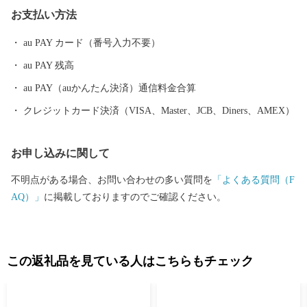
ちを抱くことができるまち、また、誰もが訪れ、住み続けたくな
お支払い方法
るまちを目指します。「夢と誇りと自信」を持てるまちづくりへ
の取り組みにご協力をいただきますよう、お願いいたします。
au PAY カード（番号入力不要）
au PAY 残高
au PAY（auかんたん決済）通信料金合算
クレジットカード決済（VISA、Master、JCB、Diners、AMEX）
お申し込みに関して
不明点がある場合、お問い合わせの多い質問を
「よくある質問（F
AQ）」
に掲載しておりますのでご確認ください。
この返礼品を見ている人はこちらもチェック