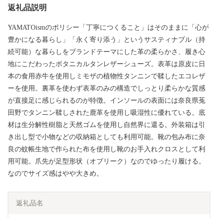
返礼品説明
YAMATOismのポリシー「丁寧につくること」はそのままに「心が
豊かになる暮らし」「永く寄り添う」というサスティナブル（持
続可能）な暮らしをブランドテーマにした革の柔らかさ、履き心
地にこだわったボタニカルタンレザーシューズ。表革は原皮に日
本の食用赤牛を使用しミモザの植物性タンニンで鞣したエコレザ
ーを使用。裏革を使わず表革のみの構造でしっとり柔らかな質感
が直接足に感じられるのが特徴。インソールの表面には奈良県菟
田野でタンニン鞣しされた鹿革を使用し吸湿性に優れている。底
材は生分解性樹脂と天然ゴムを使用し自然界に還る。外装箱は引
き出し型で小物などの収納箱としても利用可能。靴の包み布に奈
良の蚊帳生地で作られた布を使用し靴のお手入れクロスとして利
用可能。爪先が足型形状（オブリーク）なのでゆったり履ける。
なのでサイズ感はやや大きめ。
返礼品名