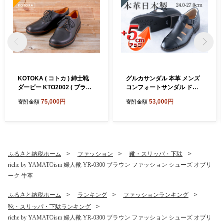
KOTOKA ( コトカ ) 紳士靴
グルカサンダル 本革 メンズ
ダービー KTO2002 ( ブラッ
コンフォートサンダル ドラ
ク )
イビングシューズ シークレ
75,000円
53,000円
寄附金額
寄附金額
ットシューズ 牛革 ソフトシ
ボ 紳士靴 日本製 5cmアップ
置き靴 No.853 ブラック
ふるさと納税ホーム
ファッション
靴・スリッパ・下駄
riche by YAMATOism 婦人靴 YR-0300 ブラウン ファッション シューズ オブリ
ーク 牛革
ふるさと納税ホーム
ランキング
ファッションランキング
靴・スリッパ・下駄ランキング
riche by YAMATOism 婦人靴 YR-0300 ブラウン ファッション シューズ オブリ