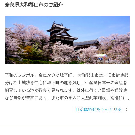
奈良県大和郡山市のご紹介
平和のシンボル、金魚が泳ぐ城下町。 大和郡山市は、旧市街地部
分は郡山城跡を中心に城下町の趣を残し、生産量日本一の金魚を
飼育している池が数多く見られます。郊外に行くと田畑や丘陵地
など自然が豊富にあり、また市の東西に大型商業施設、南部には
工業団地も備え、近鉄・JRの鉄道路線も通っている非常にバラン
自治体紹介をもっと見る
スの取れた住みよいまちです。 本市では、「あふれる夢と希望
と誇り 暮らしてみたくなる 元気城下町（やまとこおりや
ま）」を将来像とさだめ、新たな可能性に恵まれ、誇らしい気持