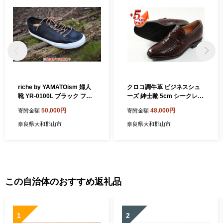
riche by YAMATOism 婦人
クロコ調牛革 ビジネスシュ
靴 YR-0100L ブラック ファ
ーズ 紳士靴 5cm シークレッ
ッション シューズ 牛革 BN0
トシューズ 4E ワイド No.63
50,000円
48,000円
寄附金額
寄附金額
04
6 ブラウン 雑貨 日用品 BN0
02
奈良県大和郡山市
奈良県大和郡山市
この自治体のおすすめ返礼品
1
2