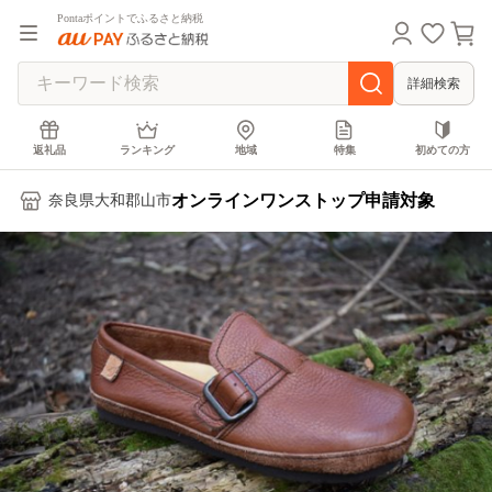
Pontaポイントでふるさと納税
詳細検索
返礼品
ランキング
地域
特集
初めての方
オンラインワンストップ申請対象
奈良県大和郡山市