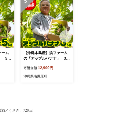
5
6
ァーム
【沖縄本島産】浜ファーム
南風原農園 アップルバナ
 5k
の「アップルバナナ」 3k
ナ 2.5kg以上
g
12,900円
9,900円
寄附金額
寄附金額
沖縄県南風原町
沖縄県南風原町
／うさき」720ml