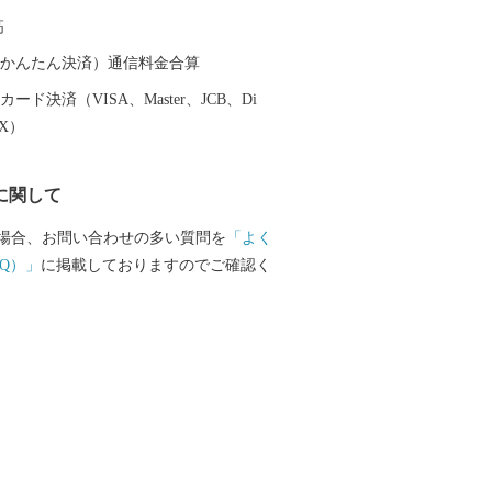
高
（auかんたん決済）通信料金合算
ード決済（VISA、Master、JCB、Di
EX）
に関して
場合、お問い合わせの多い質問を
「よく
Q）」
に掲載しておりますのでご確認く