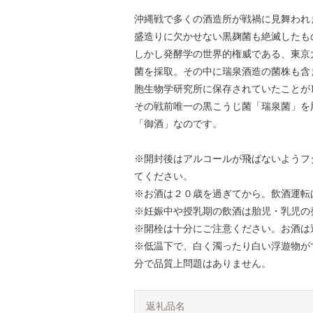
沖縄戦で多くの酒造所が戦禍に見舞われ
盛造りに欠かせない黒麹菌も絶滅したも
しかし発酵学の世界的権威である、東京
菌を採取。その中に瑞泉酒造の菌株も含
胞生物学研究所に保存されていたことが1
その戦前唯一の黒こうじ菌「瑞泉菌」を用
「御酒」なのです。
※開封後はアルコールが飛ばないようフ
てください。
※お酒は２０歳を過ぎてから。飲酒運転
※妊娠中や授乳期の飲酒は胎児・乳児の
※開栓は十分にご注意ください。お酒は
※低温下で、白く濁ったり白い浮遊物が
分で品質上問題はありません。
返礼品名