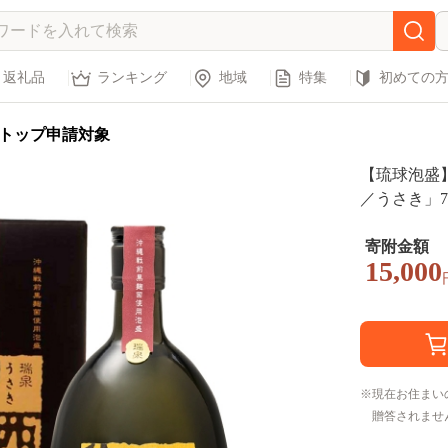
返礼品
ランキング
地域
特集
初めての
トップ申請対象
【琉球泡盛
／うさき」72
寄附金額
15,000
現在お住まい
贈答されませ