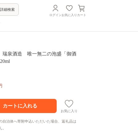
詳細検索
ログイン
お気に入り
カート
方
】瑞泉酒造 唯一無二の泡盛「御酒
0ml
円
お気に入り
の自治体へ寄附申込いただいた場合、返礼品は
ん。