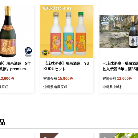
盛】瑞泉酒造 5年
【琉球泡盛】瑞泉酒造 YU
＜琉球泡盛・瑞泉酒
風原』premium
KURUセット
佐丸伝説 5年古酒35度
瓶 720ml【168689
13,600円
15,900円
12,000円
寄附金額
寄附金額
風原町
沖縄県南風原町
沖縄県中城村
品