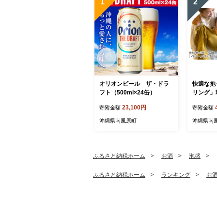
1
2
オリオンビール ザ・ドラ
快適な抱
フト（500ml×24缶）
リング」
ビー 用品
23,100円
寄附金額
寄附金額
き】
沖縄県南風原町
沖縄県南
ふるさと納税ホーム
お酒
泡盛
ふるさと納税ホーム
ランキング
お