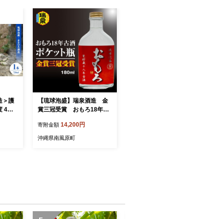
造＞護
【琉球泡盛】瑞泉酒造 金
 4合
賞三冠受賞 おもろ18年古
7】
酒ポケット瓶 180ml
14,200円
寄附金額
沖縄県南風原町