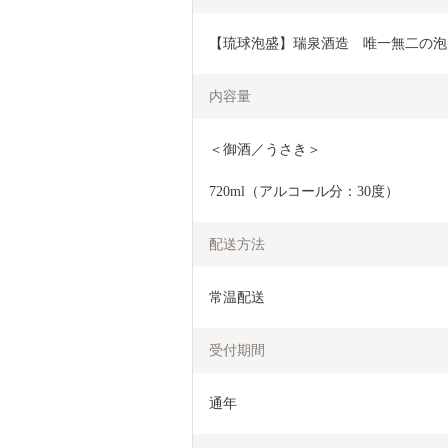
【琉球泡盛】瑞泉酒造　唯一無二の泡盛
内容量
＜御酒／うさき＞
720ml（アルコール分：30度）
配送方法
常温配送
受付期間
通年