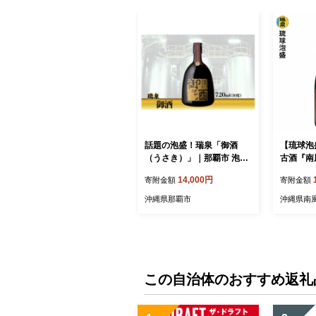
話題の泡盛！瑞泉「御酒
【琉球泡
（うさき）」｜那覇市 泡盛
古酒『南
お酒 人気 ギフト 瑞泉 沖縄
720ml
14,000円
寄附金額
寄附金額
地酒 純米 熟成
沖縄県那覇市
沖縄県南
この自治体のおすすめ返礼