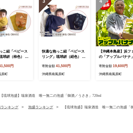
3
4
っこ紐「ベビース
快適な抱っこ紐「ベビース
【沖縄本島産】浜フ
琉球絣（柿色） ベ
リング」琉球絣（紺色） ベ
の「アップルバナナ」
 出産祝い 【箱付
ビー 用品 出産祝い 【箱付
g
41,500円
41,500円
19,600円
寄附金額
寄附金額
き】
風原町
沖縄県南風原町
沖縄県南風原町
【琉球泡盛】瑞泉酒造 唯一無二の泡盛「御酒／うさき」720ml
酒ランキング
泡盛ランキング
【琉球泡盛】瑞泉酒造 唯一無二の泡盛「御酒