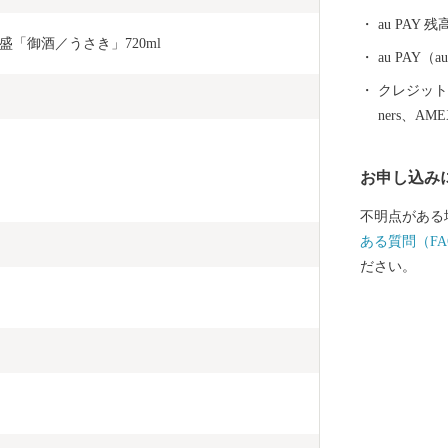
au PAY 残
「御酒／うさき」720ml
au PAY
クレジットカ
ners、AM
お申し込み
不明点がある
ある質問（FA
ださい。