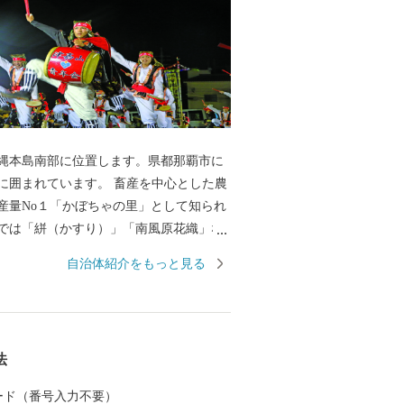
縄本島南部に位置します。県都那覇市に
に囲まれています。 畜産を中心とした農
産量No１「かぼちゃの里」として知られ
では「絣（かすり）」「南風原花織」な
発展の原動力となり、伝統芸能では、無
自治体紹介をもっと見る
に指定されるなど、豊かな自然と伝統文
います。
法
 カード（番号入力不要）