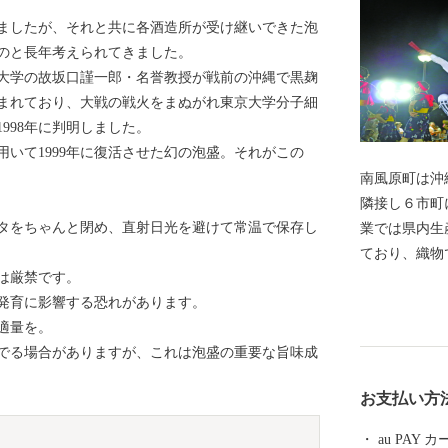
ましたが、それと共に各酒造所が受け継いできた泡
のと長年考えられてきました。
大学の故坂口謹一郎・名誉教授が戦前の沖縄で黒麹
まれており、大戦の戦火をまぬがれ東京大学分子細
998年に判明しました。
いて1999年に復活させた幻の泡盛。それがこの
南風原町は沖
隣接し６市町
タをちゃんと閉め、直射日光を避けて常温で保存し
業では県内生
ており、織物
は厳禁です。
ど生産が村の
発育に影響する恐れがあります。
形民俗文化財
適量を。
化に恵まれて
でる場合がありますが、これは泡盛の重要な旨味成
お支払い方
au PAY