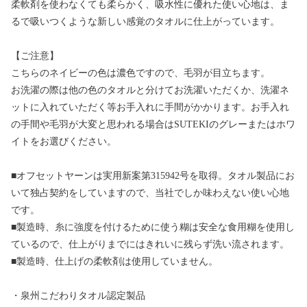
柔軟剤を使わなくても柔らかく、吸水性に優れた使い心地は、ま
るで吸いつくような新しい感覚のタオルに仕上がっています。
【ご注意】
こちらのネイビーの色は濃色ですので、毛羽が目立ちます。
お洗濯の際は他の色のタオルと分けてお洗濯いただくか、洗濯ネ
ットに入れていただく等お手入れに手間がかかります。お手入れ
の手間や毛羽が大変と思われる場合はSUTEKIのグレーまたはホワ
イトをお選びください。
■オフセットヤーンは実用新案第315942号を取得。タオル製品にお
いて独占契約をしていますので、当社でしか味わえない使い心地
です。
■製造時、糸に強度を付けるために使う糊は安全な食用糊を使用し
ているので、仕上がりまでにはきれいに残らず洗い流されます。
■製造時、仕上げの柔軟剤は使用していません。
・泉州こだわりタオル認定製品