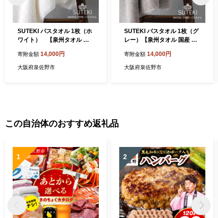
SUTEKI バスタオル 1枚（ホ
SUTEKI バスタオル 1枚（グ
ワイト） 【泉州タオル 国
レー）【泉州タオル 国産 吸
産 吸水 普段使い 無地 シンプ
水 普段使い 無地 シンプル 日
14,000円
14,000円
寄附金額
寄附金額
ル 日用品 家族 ファミリー】
用品 家族 ファミリー】 099
099H4261
H4263
大阪府泉佐野市
大阪府泉佐野市
この自治体のおすすめ返礼品
1
2