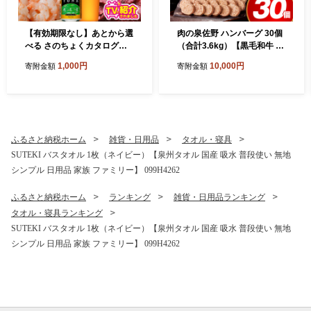
【有効期限なし】あとから選
肉の泉佐野 ハンバーグ 30個
べる さのちょくカタログ
（合計3.6kg）【黒毛和牛 な
（寄附1,000円コース）【泉
にわポーク入り 120g×30個
1,000円
10,000円
寄附金額
寄附金額
佐野市 ふるさとギフト 4000
小分け 冷凍 ストック 人気 総
品以上 高評価 肉 ビール 海鮮
菜 はんばーぐ 訳あり 簡単調
野菜 定期便 タオル ティッシ
理 おかず お弁当】 CFX0115
ュ 後から カタログギフト あ
とからセレクト】 sn020
ふるさと納税ホーム
雑貨・日用品
タオル・寝具
SUTEKI バスタオル 1枚（ネイビー）【泉州タオル 国産 吸水 普段使い 無地
シンプル 日用品 家族 ファミリー】 099H4262
ふるさと納税ホーム
ランキング
雑貨・日用品ランキング
タオル・寝具ランキング
SUTEKI バスタオル 1枚（ネイビー）【泉州タオル 国産 吸水 普段使い 無地
シンプル 日用品 家族 ファミリー】 099H4262