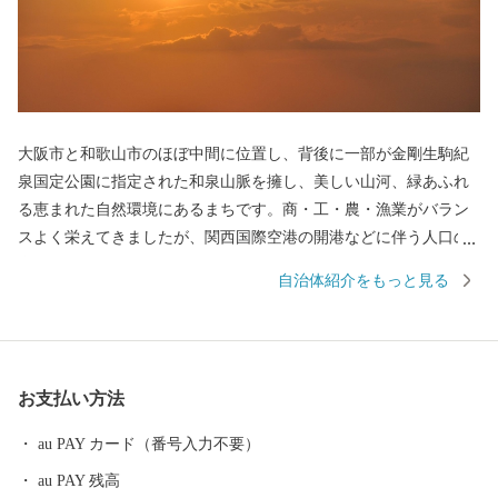
大阪市と和歌山市のほぼ中間に位置し、背後に一部が金剛生駒紀
泉国定公園に指定された和泉山脈を擁し、美しい山河、緑あふれ
る恵まれた自然環境にあるまちです。商・工・農・漁業がバラン
スよく栄えてきましたが、関西国際空港の開港などに伴う人口の
増加とともに、商業・サービス業が盛んになっています。 名前の
自治体紹介をもっと見る
由来は、中世以来の村名「佐野」に旧国名和泉を冠したもので、
伝承では「狭い原野」ということから「狭野」というようにな
り、それが転じて「佐野」とよばれるようになったといわれてい
ます。 昭和23年4月1日、佐野町の市制施行により泉佐野市（いず
お支払い方法
みさのし）が誕生し、昭和29年、南中通村、日根野村、長滝村、
上之郷村、大土村の5カ村が合併し、現在の市域が形成されていま
au PAY カード（番号入力不要）
す。 平成6年9月に開港した関空によるインパクトを最大限に活用
au PAY 残高
し、世界と日本を結ぶ玄関都市として、21世紀にふさわしい国際