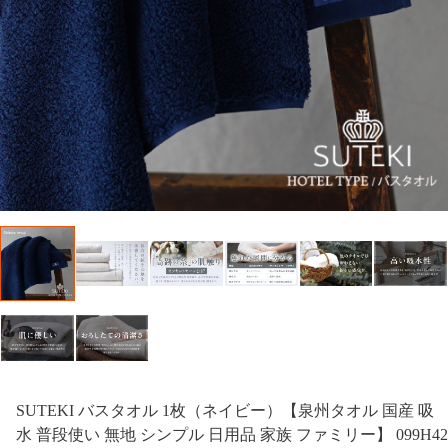
SUTEKI バスタオル 1枚（ネイビー）【泉州タオル 国産 吸
水 普段使い 無地 シンプル 日用品 家族 ファミリー】 099H42