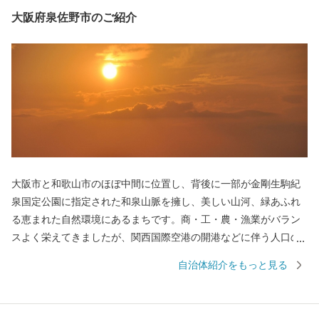
大阪府泉佐野市のご紹介
大阪市と和歌山市のほぼ中間に位置し、背後に一部が金剛生駒紀
泉国定公園に指定された和泉山脈を擁し、美しい山河、緑あふれ
る恵まれた自然環境にあるまちです。商・工・農・漁業がバラン
スよく栄えてきましたが、関西国際空港の開港などに伴う人口の
増加とともに、商業・サービス業が盛んになっています。 名前の
自治体紹介をもっと見る
由来は、中世以来の村名「佐野」に旧国名和泉を冠したもので、
伝承では「狭い原野」ということから「狭野」というようにな
り、それが転じて「佐野」とよばれるようになったといわれてい