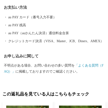
ます。 昭和23年4月1日、佐野町の市制施行により泉佐野市（いず
お支払い方法
みさのし）が誕生し、昭和29年、南中通村、日根野村、長滝村、
上之郷村、大土村の5カ村が合併し、現在の市域が形成されていま
au PAY カード（番号入力不要）
す。 平成6年9月に開港した関空によるインパクトを最大限に活用
au PAY 残高
し、世界と日本を結ぶ玄関都市として、21世紀にふさわしい国際
都市をめざしてまちづくりに取り組んでいます。
au PAY（auかんたん決済）通信料金合算
クレジットカード決済（VISA、Master、JCB、Diners、AMEX）
お申し込みに関して
不明点がある場合、お問い合わせの多い質問を
「よくある質問（F
AQ）」
に掲載しておりますのでご確認ください。
この返礼品を見ている人はこちらもチェック