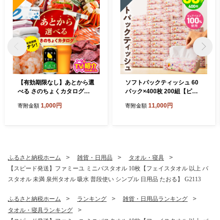
【有効期限なし】あとから選
ソフトパックティッシュ 60
べる さのちょくカタログ
パック×400枚 200組【ピュ
（寄附1,000円コース）【泉
アパルプ100％ 高評価 人気
1,000円
11,000円
寄附金額
寄附金額
佐野市 ふるさとギフト 4000
急上昇 まとめ買い 日用品 常
品以上 高評価 肉 ビール 海鮮
備品 てぃっしゅ 備蓄 防災 箱
野菜 定期便 タオル ティッシ
なし】 010B1754
ュ 後から カタログギフト あ
とからセレクト】 sn020
ふるさと納税ホーム
雑貨・日用品
タオル・寝具
【スピード発送】ファミーユ ミニバスタオル 10枚【フェイスタオル 以上 バ
スタオル 未満 泉州タオル 吸水 普段使い シンプル 日用品 たおる】 G2113
ふるさと納税ホーム
ランキング
雑貨・日用品ランキング
タオル・寝具ランキング