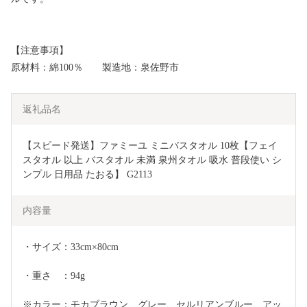
【注意事項】
原材料：綿100％ 製造地：泉佐野市
返礼品名
【スピード発送】ファミーユ ミニバスタオル 10枚【フェイ
スタオル 以上 バスタオル 未満 泉州タオル 吸水 普段使い シ
ンプル 日用品 たおる】 G2113
内容量
・サイズ：33cm×80cm　
・重さ　：94g
※カラー：モカブラウン、グレー、セルリアンブルー、アッ