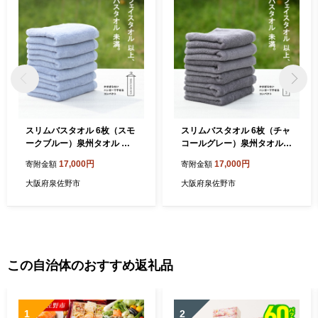
スリムバスタオル 6枚（スモ
スリムバスタオル 6枚（チャ
ークブルー）泉州タオル フ
コールグレー）泉州タオル
ェイスタオル 以上 バスタオ
フェイスタオル 以上 バスタ
17,000円
17,000円
寄附金額
寄附金額
ル 未満【泉州タオル 国産 吸
オル 未満【泉州タオル 国産
水 普段使い シンプル 日用
吸水 普段使い シンプル 日用
大阪府泉佐野市
大阪府泉佐野市
品】 015B353
品】 015B354
この自治体のおすすめ返礼品
1
2