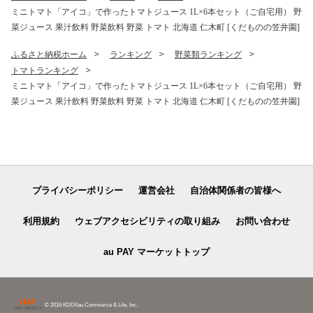
ミニトマト「アイコ」で作ったトマトジュース 1L×6本セット（ご自宅用） 野
菜ジュース 果汁飲料 野菜飲料 野菜 トマト 北海道 仁木町 [くだものの笠井園]
ふるさと納税ホーム
ランキング
野菜類ランキング
トマトランキング
ミニトマト「アイコ」で作ったトマトジュース 1L×6本セット（ご自宅用） 野
菜ジュース 果汁飲料 野菜飲料 野菜 トマト 北海道 仁木町 [くだものの笠井園]
プライバシーポリシー
運営会社
自治体関係者の皆様へ
利用規約
ウェブアクセシビリティの取り組み
お問い合わせ
au PAY マーケットトップ
© 2016 KDDI/au Commerce & Life, Inc.