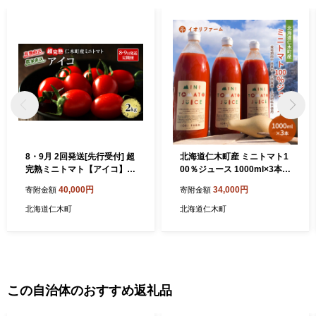
8・9月 2回発送[先行受付] 超
北海道仁木町産 ミニトマト1
完熟ミニトマト【アイコ】2
00％ジュース 1000ml×3本
kg（1kg×2箱）栽培期間中
栽培期間中 除草剤・化学農
40,000円
34,000円
寄附金額
寄附金額
農薬・除草剤不使用 サイズ
薬・化学肥料不使用 野菜ジ
混載 トマト ミニトマト アイ
ュース 果汁飲料 野菜飲料 野
北海道仁木町
北海道仁木町
コ 野菜 定期便 北海道 仁木町
菜 [iori farm hokkaido]
[アイコファーム]
この自治体のおすすめ返礼品