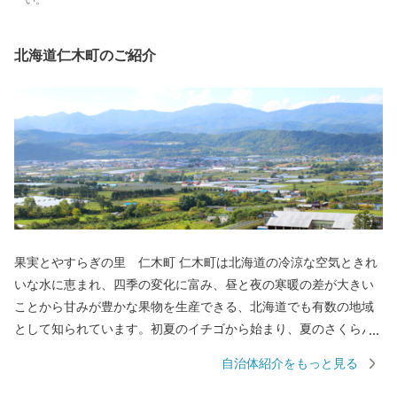
い。
北海道仁木町のご紹介
果実とやすらぎの里 仁木町 仁木町は北海道の冷涼な空気ときれ
いな水に恵まれ、四季の変化に富み、昼と夜の寒暖の差が大きい
ことから甘みが豊かな果物を生産できる、北海道でも有数の地域
として知られています。初夏のイチゴから始まり、夏のさくらん
ぼ、秋にはぶどうやプルーン、リンゴなど、一年を通して様々な
自治体紹介をもっと見る
果物を楽しむことができ、お土産や贈り物としても大変人気があ
ります。野菜はトマトの生産が盛んで、主に道外に出荷され高い