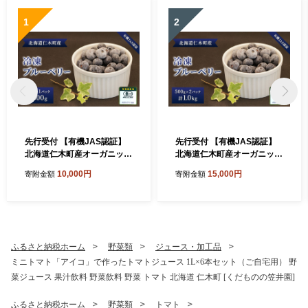
1
2
先行受付 【有機JAS認証】
先行受付 【有機JAS認証】
北海道仁木町産オーガニック
北海道仁木町産オーガニック
冷凍ブルーベリー 500g×1パ
冷凍ブルーベリー 500g×2パ
10,000円
15,000円
寄附金額
寄附金額
ック 計500g 果物 フルーツ
ック 計1.0kg 果物 フルーツ
冷凍フルーツ 有機栽培 樹上
冷凍フルーツ 有機栽培 樹上
完熟 手摘み トッピング [株式
完熟 手摘み トッピング [株式
会社 自然農園]
会社 自然農園]
ふるさと納税ホーム
野菜類
ジュース・加工品
ミニトマト「アイコ」で作ったトマトジュース 1L×6本セット（ご自宅用） 野
菜ジュース 果汁飲料 野菜飲料 野菜 トマト 北海道 仁木町 [くだものの笠井園]
ふるさと納税ホーム
野菜類
トマト