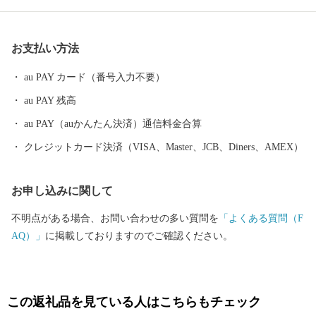
評価を得ており、さらに、ゆめぴりかや、ななつぼしなどの北海
道米の代表的な品種も栽培しています。近年では、優れた果樹や
お支払い方法
野菜を使った、ジュースやジャム、お菓子などの加工品に加え、
仁木町産のぶどうを醸造したワイン造りも進められており、２０
au PAY カード（番号入力不要）
１９年には新規ワイナリーのオープンも控え、仁木町は道内外か
au PAY 残高
ら注目を集めています。
au PAY（auかんたん決済）通信料金合算
クレジットカード決済（VISA、Master、JCB、Diners、AMEX）
お申し込みに関して
不明点がある場合、お問い合わせの多い質問を
「よくある質問（F
AQ）」
に掲載しておりますのでご確認ください。
この返礼品を見ている人はこちらもチェック