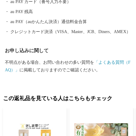
au PAY カード（番号入力不要）
な隈研吾氏です。 １階には、地元食材のおいしさを提供するテイ
au PAY 残高
クアウト専門店「さかいキッチンデリカ」、２階には一流シェフ
が目の前で肉を焼き上げる「さかい鉄板」がございます。建物自
au PAY（auかんたん決済）通信料金合算
体の「建築美」もお愉しみいただければと思います。 ぜひお近く
クレジットカード決済（VISA、Master、JCB、Diners、AMEX）
にお越しの際は、境町へ足をお運びください。
お申し込みに関して
不明点がある場合、お問い合わせの多い質問を
「よくある質問（F
AQ）」
に掲載しておりますのでご確認ください。
この返礼品を見ている人はこちらもチェック