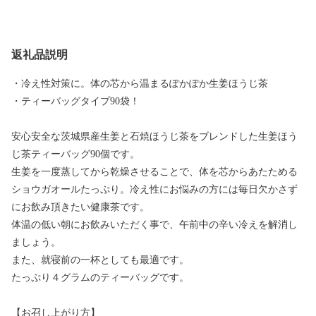
返礼品説明
・冷え性対策に。体の芯から温まるぽかぽか生姜ほうじ茶
・ティーバッグタイプ90袋！
安心安全な茨城県産生姜と石焼ほうじ茶をブレンドした生姜ほう
じ茶ティーバッグ90個です。
生姜を一度蒸してから乾燥させることで、体を芯からあたためる
ショウガオールたっぷり。冷え性にお悩みの方には毎日欠かさず
にお飲み頂きたい健康茶です。
体温の低い朝にお飲みいただく事で、午前中の辛い冷えを解消し
ましょう。
また、就寝前の一杯としても最適です。
たっぷり４グラムのティーバッグです。
【お召し上がり方】