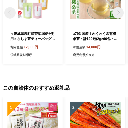
＜茨城県境町産茶葉100%使
a793 国産！わくわく園有機
用＞さしま茶ティーバッグ
桑茶・計120包(2g×60包・2
4種〈緑茶・ほうじ茶・和紅
袋)【わくわく園】 姶良市 桑
12,000円
14,000円
寄附金額
寄附金額
茶・生姜紅茶〉【1587611】
の葉 有機 桑茶 桑 桑の葉茶
お茶 ティーバッグ ティーパ
茨城県茨城県庁
鹿児島県姶良市
ック ノンカフェイン くわ 茶
九州産
この自治体のおすすめ返礼品
1
2