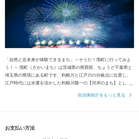
「自然と近未来が体験できるまち」～そうだ！境町に行ってみよ
う！～ 境町（さかいまち）は茨城県の県西部、ちょうど千葉県と
埼玉県の県境にある町です。利根川と江戸川の分岐点に位置し、
江戸時代には水運を活かした利根川随一の【河岸のまち】とし
て、人や文物が行き交う文化交流の場として栄えました。 2015年
自治体紹介をもっと見る
の圏央道「境古河IC」開通により、都心からのアクセスも約1時間
になりました。さらに平成28年度には、圏央道がつくば方面へ全
線開通したことにより成田方面へも接続されるなど、ますます便
利に快適に発展を続けています。 2019年4月19日、道の駅さかい
お支払い方法
にさかい河岸レストラン「茶蔵」がオープンいたしました。この
レストランの設計を手掛けたのは、新国立競技場の設計でも有名