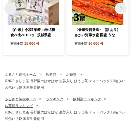
【白米】令和7年産 白米 2種
〈最短翌日発送〉【訳あり】
食べ比べ 10kg 茨城県産 K
さかい河岸水産 国産 うなぎ
2457
蒲焼き 3尾 330g以上！ ※サ
15,000円
10,000円
寄附金額
寄附金額
イズ不揃い 小分け K1804
ふるさと納税ホーム
飲料類
お茶類
K2623 さしま茶 長野園のぽかぽか 生姜入り ほうじ茶 ティーバッグ 120g (4g×
30包) × 3袋 国産生姜使用
ふるさと納税ホーム
ランキング
飲料類ランキング
お茶類ランキング
K2623 さしま茶 長野園のぽかぽか 生姜入り ほうじ茶 ティーバッグ 120g (4g×
30包) × 3袋 国産生姜使用