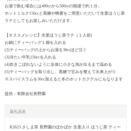
お湯で飲む場合には400ccから500ccの熱湯で約１分。
ホットミルク150ccと黒糖や蜂蜜をご用意いただいて生姜ほうじ茶
ラテとしてもお楽しみいただけます。
【オススメレシピ】生姜ほうじ茶ラテ（１人前)
お鍋にティーバッグ１個を入れる
(2)ティーバッグの上からお湯を30ccほど注ぐ
(3)冷たい牛乳150ccを入れる
(4)吹きこぼれないように全体に小さな泡が出るまで温める
(5)ティーバッグを取り出し、黒糖で甘みを整えて出来上がり
※スパイスラムを30cc加えると冬のホットカクテルにもなります
提供：有限会社長野園
返礼品名
K2623 さしま茶 長野園のぽかぽか 生姜入り ほうじ茶 ティー