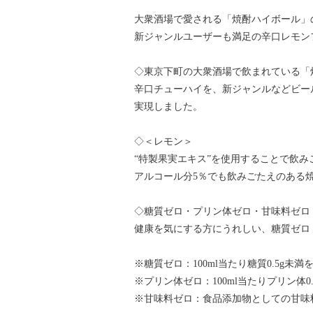
大衆酒場で愛される「焼酎ハイボール」
新ジャンルユーザーも満足の辛口レモン
◇東京下町の大衆酒場で飲まれている「
辛口チューハイを、新ジャンルなどビー
実現しました。
◇＜レモン＞
“特製果実エキス”を使用することで飲み
アルコール分5％でも飲みごたえのある
◇糖質ゼロ・プリン体ゼロ・甘味料ゼロ
健康を気にする方にうれしい、糖質ゼロ
※糖質ゼロ：100ml当たり糖質0.5g未
※プリン体ゼロ：100ml当たりプリン体0
※甘味料ゼロ：食品添加物としての甘味