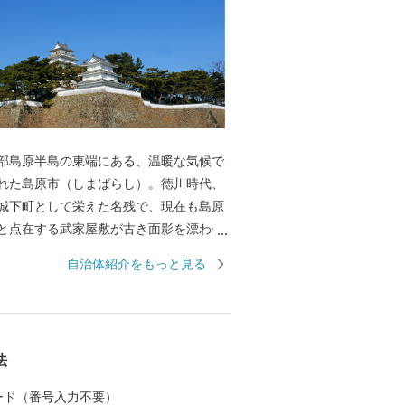
部島原半島の東端にある、温暖な気候で
れた島原市（しまばらし）。徳川時代、
城下町として栄えた名残で、現在も島原
と点在する武家屋敷が古き面影を漂わせ
から政治・経済・文化の中核的役割を担
自治体紹介をもっと見る
賢岳の溶岩ドーム「平成新山」、東には
風光明媚な城下町です。 島原市はキ
じめとする歴史的遺産、火山や温泉、街
法
と流れる湧水群などの地域資源を活かし
あり、また、県下有数の食の宝庫でもあ
 カード（番号入力不要）