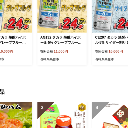
 タカラ 焼酎ハイボ
AG132 タカラ 焼酎ハイボ
CE297 タカラ 焼酎
グレープフルーツ 5
ール 5% グレープフルーツ
ル 5% サイダー割り 5
4本 [ タカラ 宝 寶 T
350ml×24本 [ タカラ 宝 寶
24本 [ タカラ 宝 寶 T
16,000円
11,000円
16,000円
寄附金額
寄附金額
 焼酎 酎ハイ チューハ
Takara 焼酎 酎ハイ チュー
焼酎 酎ハイ チューハ
ール グレフル 人
ハイ ハイボール グレープフ
イボール サイダー 
原市
長崎県島原市
長崎県島原市
め ギフト プレゼ
ルーツ グレフル 人気 おす
ラムネ 人気 おすすめ
宅用 日常使い 普
すめ ギフト プレゼント ご
ト プレゼント ご自宅
送料無料 健康志向
自宅用 日常使い 普段使い
常使い 普段使い 送
ゼロ 糖質ゼロ 甘味
送料無料 健康志向 プリン体
健康志向 プリン体ゼ
プリン体０ 糖質０
ゼロ 糖質ゼロ 甘味料ゼロ
ゼロ 甘味料ゼロ プ
みつい 長崎県 島
プリン体０ 糖質０ 甘味料０
糖質０ 甘味料０ みつ
品
みつい 長崎県 島原市 ]
崎県 島原市 ]
3
4