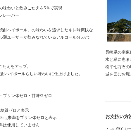
の味わいと飲みごたえを5％で実現
フレーバー
焼酎ハイボール」の味わいを追求したキレ味爽快な
ル類ユーザーが飲みなれているアルコール分5%で
長崎県の南東
水と緑に恵ま
ごたえをアップ。
松平七万石の
焼酎ハイボールらしい味わいに仕上げました。
城を囲むお堀
ている、古く
う都市です。 西には「眉山」、その奥には1990年に噴
・プリン体ゼロ・甘味料ゼロ
火した雲仙普
「有明海」を望む
満を糖質ゼロと表示
リシタンをは
お支払い方
.5mg未満をプリン体ゼロと表示
中をゆったり
料は使用していません
た観光都市で
au PAY