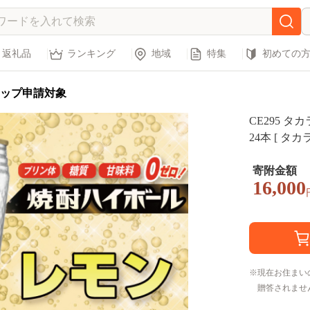
返礼品
ランキング
地域
特集
初めての
ップ申請対象
CE295 タ
24本 [ タカ
イ ハイボー
ト プレゼン
寄附金額
16,000
無料 健康志
ロ プリン体
原市 ]
現在お住まい
贈答されませ