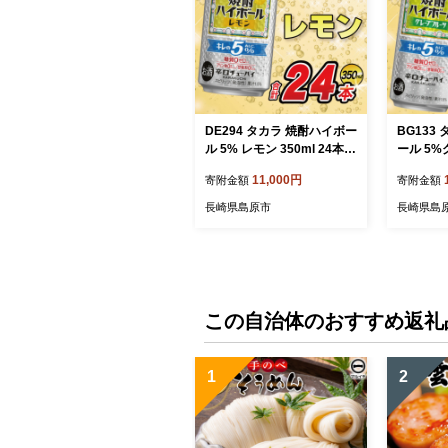
DE294 タカラ 焼酎ハイボー
BG133
ル 5% レモン 350ml 24本 [
ール 5%
タカラ 宝 寶 Takara 焼酎 酎
00ml×2
11,000円
寄附金額
寄附金額
ハイ チューハイ ハイボール
akara
レモン れもん 檸檬 人気 お
イ ハイボ
長崎県島原市
長崎県島
すすめ ギフト プレゼント
気 おすす
ご自宅用 日常使い 普段使い
ント ご自
送料無料 健康志向 プリン体
段使い 
ゼロ 糖質ゼロ 甘味料ゼロ
プリン体
プリン体０ 糖質０ 甘味料０
料ゼロ 
みつい 長崎県 島原市 ]
甘味料０ 
この自治体のおすすめ返礼
原市 ]
1
2