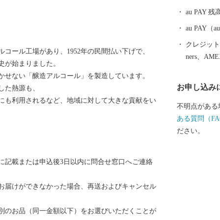
ります。肥沃
au PAY 残
生み出す、四
の数々。ミネ
au PAY
介類と技術を
クレジットカ
コール工場があり、1952年の民間払い下げで、
魅力的で質が
ners、AM
史が始まりました。
に活かした加
かせない「醸造アルコール」を製造しています。
です。
お申し込み
した熱源も、
にも利用されるなど、地域に対して大きな貢献をい
不明点がある
ある質問（FA
ださい。
に記載または申込後3日以内に問合せ窓口へご連絡
お届けができなかった場合、再送およびキャンセル
別のお品（同一金額以下）をお選びいただくことが