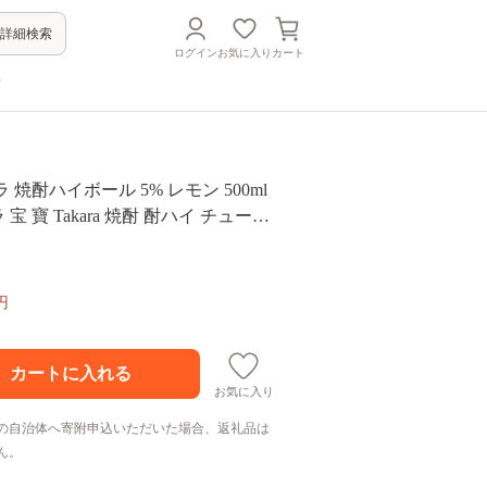
詳細検索
ログイン
お気に入り
カート
方
カラ 焼酎ハイボール 5% レモン 500ml
ラ 宝 寶 Takara 焼酎 酎ハイ チューハ
ル レモン れもん 人気 おすすめ ギフ
ト ご自宅用 日常使い 普段使い 送料
向 プリン体ゼロ 糖質ゼロ 甘味料ゼ
円
０ 糖質０ 甘味料０ みつい 長崎県 島
お気に入り
の自治体へ寄附申込いただいた場合、返礼品は
ん。