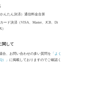
な大地の恩恵を受け、豊かな農業地帯が
高
季折々多種多様な島原産のブランド野菜
ラル豊富な有明海の新鮮な天然モノの魚
（auかんたん決済）通信料金合算
結集した養殖モノの魚介類。さらには、
ード決済（VISA、Master、JCB、Di
高い肉を生産する畜産業や素材力を存分
EX）
工品など島原には“美味しい”がいっぱい
に関して
場合、お問い合わせの多い質問を
「よく
Q）」
に掲載しておりますのでご確認く