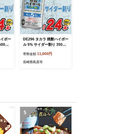
ハイボー
DE296 タカラ 焼酎ハイボー
00ml
ル 5% サイダー割り 350ml
akara
24本 [ タカラ 宝 寶 Takara
11,000円
寄附金額
イ ハ
焼酎 酎ハイ チューハイ ハ
ソーダ
イボール サイダー ソーダ
長崎県島原市
 ギフ
ラムネ 人気 おすすめ ギフ
用 日
ト プレゼント ご自宅用 日
料無料
常使い 普段使い 送料無料
ロ 糖質
健康志向 プリン体ゼロ 糖質
リン体０
ゼロ 甘味料ゼロ プリン体０
い 長
糖質０ 甘味料０ みつい 長
崎県 島原市 ]
5
6