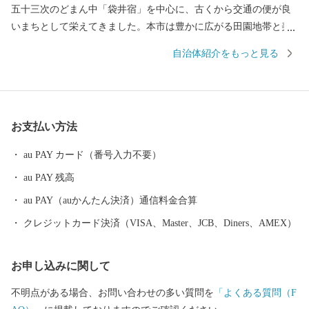
五十三次のどまん中「袋井宿」を中心に、古くから交通の便が良
いまちとして栄えてきました。本市は豊かに広がる田園地帯と美
しい茶畑に彩られた素晴らしい自然環境のまちでもあります。温
自治体紹介をもっと見る
暖な気候や全国トップクラスの日照時間を生かし、最高級マスク
メロンのブランド「クラウンメロン」や風味豊かな緑茶の産地と
しても有名です。 昨年は、袋井市内に所在するエコパスタジアム
でラグビーワールドカップ2019TMの4試合が行われ、特に日本対
お支払い方法
アイルランド戦では日本が劇的な勝利を収め、袋井市を中心に日
本中が歓喜に包まれました。袋井市では、開催に向け、スタジア
au PAY カード（番号入力不要）
ムのあるまちとしての機運醸成や国内外からの観戦客のおもてな
au PAY 残高
しの準備はもちろんのこと、今大会のみならず、未来につながる
人づくり、まちづくりを意識し、市民の英語力向上や多文化理
au PAY（auかんたん決済）通信料金合算
解・交流の促進などまちの国際化にも取り組みました。 このほか
クレジットカード決済（VISA、Master、JCB、Diners、AMEX）
にも人もまちもすべてが健康な「日本一健康文化都市」を目指し
さまざまな取組を進めていますので、袋井市へのご声援をよろし
お申し込みに関して
くお願いします。
不明点がある場合、お問い合わせの多い質問を
「よくある質問（F