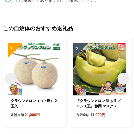
AQ）」
に掲載しておりますのでご確認ください。
この自治体のおすすめ返礼品
1
2
クラウンメロン（白上級）２
『クラウンメロン 訳あり メ
玉入
ロン 1玉』 静岡 マスクメロ
ン 傷 フルーツ 果物 デザート
21,000円
11,000円
寄附金額
寄附金額