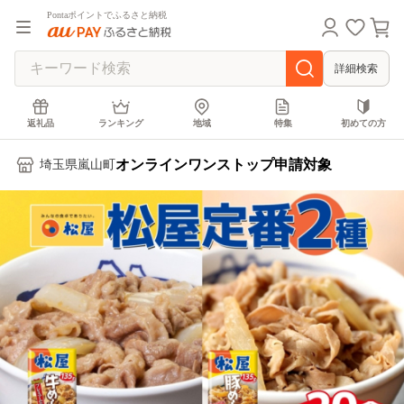
Pontaポイントでふるさと納税
詳細検索
返礼品
ランキング
地域
特集
初めての方
オンラインワンストップ申請対象
埼玉県嵐山町