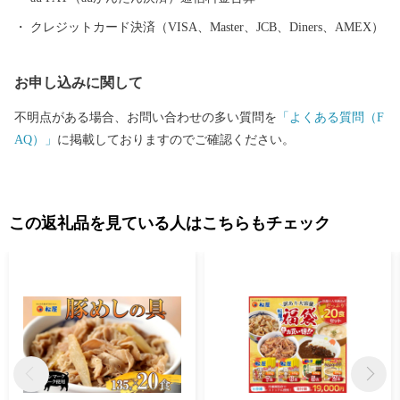
命名されたということです。この地名は後に、当町の町名にも採
クレジットカード決済（VISA、Master、JCB、Diners、AMEX）
用され「嵐山町（らんざんまち）」となりました。渓谷の半島部
分にはそのことを記念する「嵐山町名発祥之地」が建立されてい
お申し込みに関して
ます。
不明点がある場合、お問い合わせの多い質問を
「よくある質問（F
AQ）」
に掲載しておりますのでご確認ください。
この返礼品を見ている人はこちらもチェック