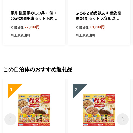
豚丼 松屋 豚めしの具 20個 1
ふるさと納税 訳あり 福袋 松
35g×20個冷凍 セット お肉
屋 20食 セット 大容量 送料
豚 冷凍 時短 簡単 便利 保存
無料 非常食 牛めし 豚めし カ
22,000円
19,000円
寄附金額
寄附金額
ストック 総菜 夕食 夜食 レン
レー シュクメルリ 食品 惣菜
チン おかず 玉ねぎ おつまみ
レンジ 時短 牛丼 牛肉 冷凍
埼玉県嵐山町
埼玉県嵐山町
お取り寄せ グルメ 非常食 備
おかず 埼玉県嵐山町
蓄 夜食 肉好き 豚丼
この自治体のおすすめ返礼品
1
2