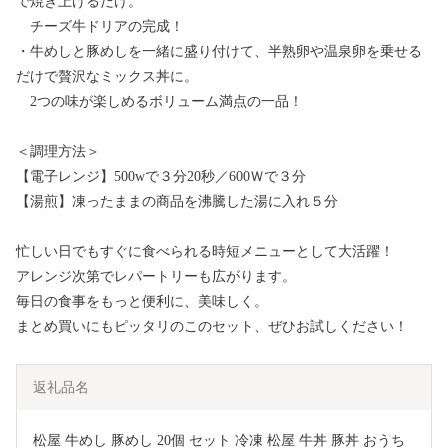
で焼き上げるだけ。
チーズ牛ドリアの完成！
・牛めしと豚めしを一緒に盛り付けて、半熟卵や温泉卵を乗せる
だけで贅沢なミックス丼に。
2つの味が楽しめるボリューム満点の一品！
＜調理方法＞
【電子レンジ】500wで３分20秒／600Ｗで３分
【湯煎】凍ったままの商品を沸騰した湯に入れ５分
忙しい日でもすぐに食べられる時短メニューとして大活躍！
アレンジ次第でレパートリーも広がります。
毎日の食事をもっと便利に、美味しく。
まとめ買いにもピッタリのこのセット、ぜひお試しください！
返礼品名
松屋 牛めし 豚めし 20個 セット 冷凍 松屋 牛丼 豚丼 おうち