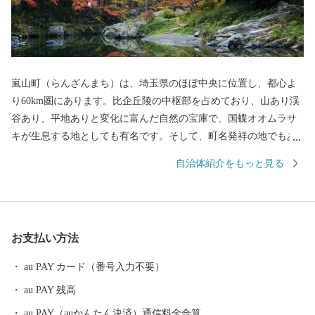
嵐山町（らんざんまち）は、埼玉県のほぼ中央に位置し、都心よ
り60km圏にあります。比企丘陵の中枢部を占めており、山あり渓
谷あり、平地ありと変化に富んだ自然の宝庫で、国蝶オオムラサ
キが生息する地としても有名です。そして、町名発祥の地でもあ
る武蔵嵐山渓谷周辺樹林地は、平成8年にさいたま緑のトラスト保
自治体紹介をもっと見る
全第3号地（面積13.5ha）に指定され、翌9年には保全のための公有
地化が完了。町と町民が一体となり当地の自然の保全・活用を進
めています。 【嵐山渓谷】 武蔵嵐山渓谷は、その地形的な特徴
から、秩父の長瀞岩畳に例えて「武蔵長瀞」と呼ばれていたこと
お支払い方法
もあるようです。現在使われている「武蔵嵐山」は、昭和3年に当
地を訪れた本多静六林学博士により名付けられたものです。本多
au PAY カード（番号入力不要）
博士は渓谷の最下流部にある槻川橋より、渓谷と周囲の赤松林の
au PAY 残高
美しい景観を眺め、その様子が京都の「嵐山（あらしやま）」に
大変よく似ているということで、「武蔵国の嵐山」という意味で
au PAY（auかんたん決済）通信料金合算