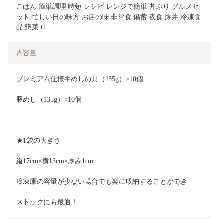
ごはん 簡単調理 時短 レシピ レンジで簡単 丼ぶり グルメセ
ット 忙しい日の味方 お店の味 非常食 備蓄 夜食 豚丼 冷凍食
品 惣菜 t1
内容量
プレミアム仕様牛めしの具（135g）×10個
豚めし（135g）×10個
★1袋の大きさ
縦17cm×横13cm×厚み1cm
冷凍庫の容量が少ない場合でも楽に収納することができ
ストックにも最適！