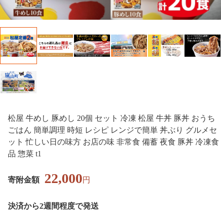
松屋 牛めし 豚めし 20個 セット 冷凍 松屋 牛丼 豚丼 おうち
ごはん 簡単調理 時短 レシピ レンジで簡単 丼ぶり グルメセ
ット 忙しい日の味方 お店の味 非常食 備蓄 夜食 豚丼 冷凍食
品 惣菜 t1
22,000
寄附金額
円
決済から2週間程度で発送