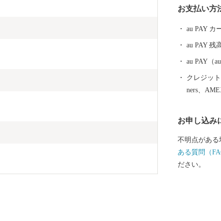
お支払い方
年）7月、森
たか）」は、
au PAY
し、以来遠州
au PAY 残
森町には、5
米、11月の
au PAY
ラウンメロン
クレジットカ
の特産品に恵
ners、AM
な静岡県森町
送りいたしま
お申し込み
不明点がある
ある質問（FA
ださい。