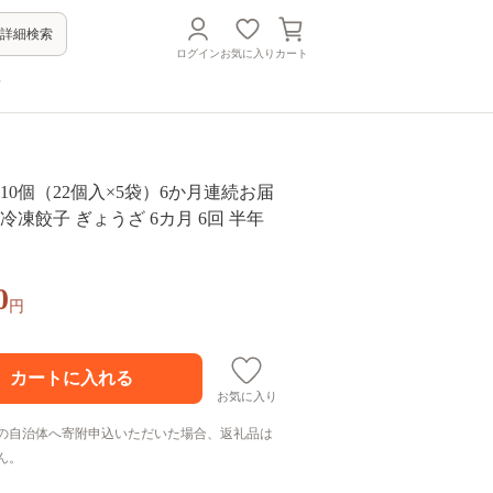
詳細検索
ログイン
お気に入り
カート
方
10個（22個入×5袋）6か月連続お届
 冷凍餃子 ぎょうざ 6カ月 6回 半年
0
円
お気に入り
の自治体へ寄附申込いただいた場合、返礼品は
ん。