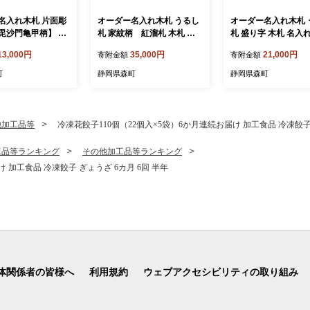
名入れ木札 片面彫
オーダー名入れ木札 うるし
オーダー名入れ木札 
毘沙門亀甲柄】 良
札 家紋柄 紅溜札 木札 名
札 盛り字 木札 名入
入れ 静岡県 森町
県 森町
13,000円
35,000円
21,000円
寄附金額
寄附金額
町
静岡県森町
静岡県森町
他加工品等
冷凍花餃子110個（22個入×5袋）6か月連続お届け 加工食品 冷凍餃子 
工品等ランキング
その他加工品等ランキング
 加工食品 冷凍餃子 ぎょうざ 6カ月 6回 半年
体関係者の皆様へ
利用規約
ウェブアクセシビリティの取り組み