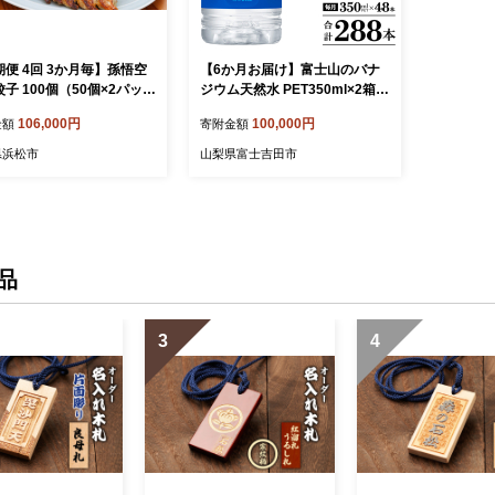
便 4回 3か月毎】孫悟空
【6か月お届け】富士山のバナ
子 100個（50個×2パッ
ジウム天然水 PET350ml×2箱(4
（タレ・唐辛子付）餃子 ギ
8本入り)
106,000円
100,000円
金額
寄附金額
ザ 冷凍餃子 冷凍ぎょうざ
 冷凍食品 あっさり ヘル
県浜松市
山梨県富士吉田市
国産 中華 元祖 惣菜 食品
 静岡 浜松市
品
3
4