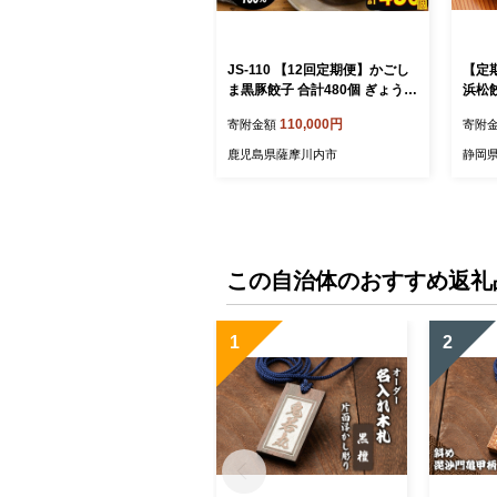
JS-110 【12回定期便】かごし
【定期
ま黒豚餃子 合計480個 ぎょうざ
浜松餃
ギョーザ 薩摩八重ファーム 工
ク）
110,000円
寄附金額
寄附
房みかく亭
ョー
孫悟空
鹿児島県薩摩川内市
静岡
シー 
つまみ
この自治体のおすすめ返礼
1
2