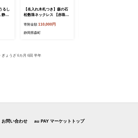
うるし
【名入れ木札つき】森の石
【名入れ木札つき】森の石
れ 静岡
松数珠ネックレス 【赤珠】
松数珠ネックレス 【青珠】
うるし札 盛り字 木札 名入
うるし札 盛り字 木札 名入
110,000円
110,000円
寄附金額
寄附金額
れ 数珠 ネックレス 静岡県
れ 数珠 ネックレス 静岡県
森町
森町
静岡県森町
静岡県森町
ぎょうざ 6カ月 6回 半年
お問い合わせ
au PAY マーケットトップ