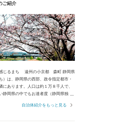
のご紹介
じるまち 遠州の小京都 森町 静岡県
ち）は、静岡県の西部、政令指定都市・
隣にあります。人口は約１万８千人で、
い静岡県の中でもお達者度（静岡県独自
たり病気で寝たきりになったりせず、自
自治体紹介をもっと見る
生活できる期間）が毎年上位で、元気な
い山々に囲ま
を清流「太田川」が流れ、どこか京都に
る町でもあります。 大正12年（1923