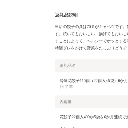
返礼品説明
当店の餃子の具は70％がキャベツです
す。焼いてもおいしい、揚げてもおいし
すことによって、ヘルシーでホッとする
特製ダレをかけて野菜をたっぷりどうぞ
返礼品名
冷凍花餃子110個（22個入×5袋）6か
回 半年 
内容量
花餃子22個入400g×5袋を6か月連続