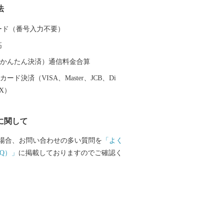
法
町を訪れた地理学者「志賀重昂（しがしげ
山紫水明のこの町を「小京都」と称賛
 カード（番号入力不要）
の小京都と呼ばれるようになりました。
高
月の新茶、6月のとうもろこし、8月の新
次郎柿、12月のレタス、通年出荷できるク
（auかんたん決済）通信料金合算
、歴史と伝統のある品々などなど、多く
ード決済（VISA、Master、JCB、Di
まれている町です。みなさまには、そん
EX）
の選りすぐりのお礼の品を心を込めてお
す。
に関して
場合、お問い合わせの多い質問を
「よく
Q）」
に掲載しておりますのでご確認く