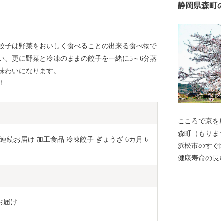
静岡県森町
。餃子は野菜をおいしく食べることの出来る食べ物で
い、更に野菜と冷凍のままの餃子を一緒に5～6分蒸
味わいになります。
！
こころで京を感
森町（もりま
月連続お届け 加工食品 冷凍餃子 ぎょうざ 6カ月 6
浜松市のすぐ
健康寿命の長
の介護を受け
立して健康に
人が多い町です。 また、三方を小高
でお届け
れ、町の中央
似た風情を感じ