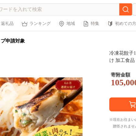
返礼品
ランキング
地域
特集
初めての
ップ申請対象
冷凍花餃子1
け 加工食品
寄附金額
105,00
現在お住まい
贈答されませ