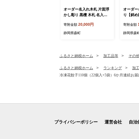
オーダー名入れ木札 片面浮
オーダー
かし彫り 黒檀 木札 名入れ
り【斜め
静岡県 森町
母札 木札 名入れ 静岡県 森
20,000円
寄附金額
寄附金額
町
静岡県森町
静岡県森
ふるさと納税ホーム
加工品等
その
ふるさと納税ホーム
ランキング
加
冷凍花餃子110個（22個入×5袋）6か月連続お届け
プライバシーポリシー
運営会社
自治