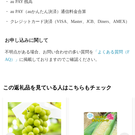
au PAY 残高
備され、新しいまちづくり進んでいます。 また、市内には首都圏
内で唯一、時代劇のロケが出来る施設である「ワープステーショ
au PAY（auかんたん決済）通信料金合算
ン江戸」をはじめ、関東三大不動尊である「板橋不動尊」や茨城
クレジットカード決済（VISA、Master、JCB、Diners、AMEX）
百景に名を連ねる「福岡堰の桜並木」、さらに間宮海峡を発見し
た偉大な探検家・測量家である「間宮林蔵」の生家や記念館な
お申し込みに関して
ど、多くの観光名所があります。 ぜひ魅力あふれる当市まで実際
に足をお運びください。
不明点がある場合、お問い合わせの多い質問を
「よくある質問（F
AQ）」
に掲載しておりますのでご確認ください。
この返礼品を見ている人はこちらもチェック