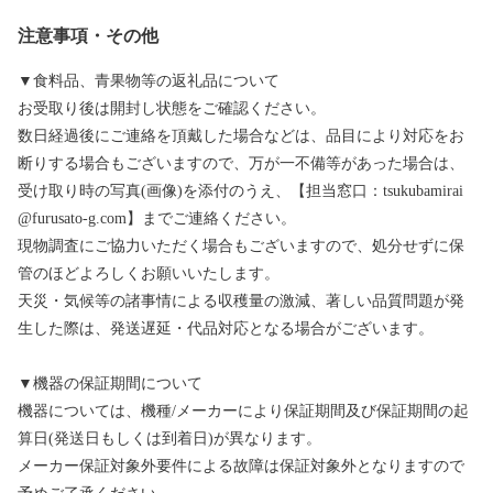
注意事項・その他
▼食料品、青果物等の返礼品について
お受取り後は開封し状態をご確認ください。
数日経過後にご連絡を頂戴した場合などは、品目により対応をお
断りする場合もございますので、万が一不備等があった場合は、
受け取り時の写真(画像)を添付のうえ、【担当窓口：tsukubamirai
@furusato-g.com】までご連絡ください。
現物調査にご協力いただく場合もございますので、処分せずに保
管のほどよろしくお願いいたします。
天災・気候等の諸事情による収穫量の激減、著しい品質問題が発
生した際は、発送遅延・代品対応となる場合がございます。
▼機器の保証期間について
機器については、機種/メーカーにより保証期間及び保証期間の起
算日(発送日もしくは到着日)が異なります。
メーカー保証対象外要件による故障は保証対象外となりますので