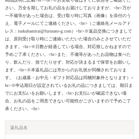
商品説明に記載<br><br>※お受取り後はすぐに状態をご確認くだ
さい。万全を期してお礼の品をお届けしておりますが、<br>万が
一不備等があった場合は、受け取り時に写真（画像）を添付のう
え、電子メールにてご連絡ください。<br>（ご連絡先メールアド
レス：tsukubamirai@furusato-g.com）<br>※返品交換につきまして
は、原則受け取り時にご連絡いただいた場合のみとさせていただ
きます。<br>※日数が経過している場合、対応致しかねますので
予めご了承ください。<br>また、不備等があったお品物は食べた
り、飲んだり、捨てたりせず、対応が決まるまで保管をお願いし
ます。<br>※本返礼品には市からのお礼状が同梱されておりま
す。（お歳暮・お中元・ギフト対応品は同梱対象外となります）<
br>※申込期日が設定されているお礼の品につきましては、期日ま
でにお支払いをお願いします。<br>お支払いが確認できない場
合、お礼の品をご用意できない可能性がございますので予めご了
承ください。<br>
返礼品名