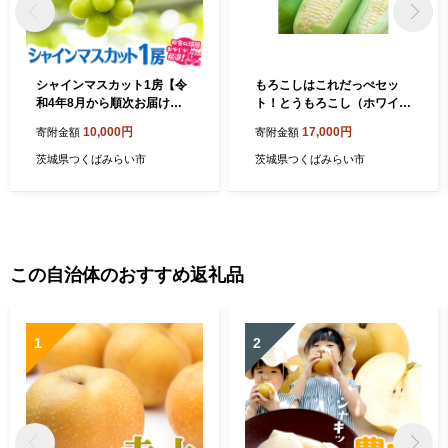
シャインマスカット1房【令
もろこしはこれだっぺセッ
和4年8月から順次お届け】
ト！とうもろこし（ホワイト
田舎の頑固おやじが厳選！
コーン）【令和4年7月下旬
10,000円
17,000円
寄附金額
寄附金額
茨城県 県産 つくばみらい市
から順次お届け】田舎の頑固
人気 厳選 果物 くだもの 旬
おやじが厳選！ [BI171-NT]
茨城県つくばみらい市
茨城県つくばみらい市
旬の果物 旬のフルーツ シャ
インマスカット マスカット
ぶどう ブドウ 冷蔵 送料無料
[BI237-NT]
この自治体のおすすめ返礼品
1
2