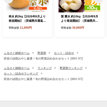
幸水 約3kg【2026年8月より
梨 豊水 約10kg 【2026年9月
発送開始】（茨城県共通返礼
より発送開始】（茨城県共通
品 [梨]：大子町産） 高糖度
返礼品 [梨]：大子町産）田舎
11,000円
30,000円
寄附金額
寄附金額
ギフト 贈り物 プレゼント フ
の頑固おやじが厳選！ 梨 豊
ルーツ なし ナシ 和梨 梨 果
水 高糖度 ギフト 甘い 美味し
実 旬のフルーツ お取り寄せ
い フルーツ デザート [BI305
くだもの 果物 みずみずしい
-NT]
[FC72-NT]
ふるさと納税ホーム
野菜類
セット・詰合せ
田舎の頑固おやじ厳選！旬の野菜詰め合わせセット [BI01-NT]
ふるさと納税ホーム
ランキング
野菜類ランキング
セット・詰合せランキング
田舎の頑固おやじ厳選！旬の野菜詰め合わせセット [BI01-NT]