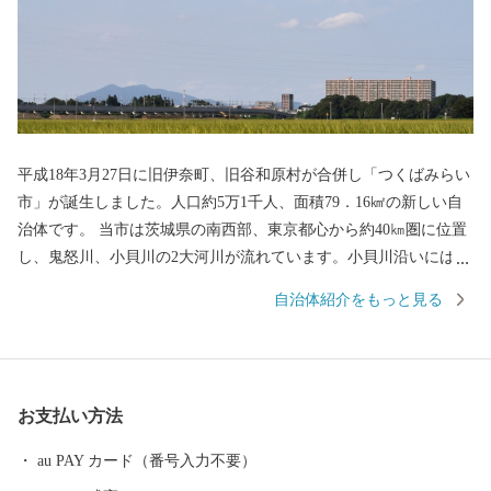
平成18年3月27日に旧伊奈町、旧谷和原村が合併し「つくばみらい
市」が誕生しました。人口約5万1千人、面積79．16㎢の新しい自
治体です。 当市は茨城県の南西部、東京都心から約40㎞圏に位置
し、鬼怒川、小貝川の2大河川が流れています。小貝川沿いには、
広大な水田地帯が広がり、丘陵部は、畑地、4つのゴルフ場、住宅
自治体紹介をもっと見る
地が形成され首都圏近郊都市に位置付けされています。 道路網
は、北部に国道354号線、西側に国道294号線、中央部を常磐自動
車道が走り、国道294号線と交差し谷和原ICがあり交通の利便がは
かられています。 鉄道網では、関東鉄道常総線や首都圏新都市高
お支払い方法
速鉄道「つくばエクスプレス」が走り、みらい平駅から東京秋葉
原まで最速で40分、つくばまでは12分で結ばれました。 みらい平
au PAY カード（番号入力不要）
駅周辺では県主体の優良な住宅地開発が進みマンションなどが整