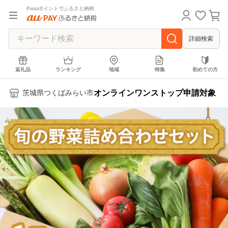
Pontaポイントでふるさと納税
詳細検索
返礼品
ランキング
地域
特集
初めての方
オンラインワンストップ申請対象
茨城県つくばみらい市