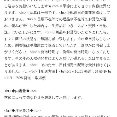
し込みをお願いいたします★<br>※季節によりセット内容は異な
ります。<br>※写真は一例です。<br>※配達日の事前連絡はして
おりません。<br>※長期不在等での返品や不在等でお受取が遅
れ、傷みが発生した場合は、生鮮品につき「返品・交換・再配
送」はいたしかねます。<br>※商品をお受取いただきましたら、
すぐに商品の状態をご確認お願い致します。<br>※日持ちしない
ため、到着後は冷蔵庫にて保管していただき、速やかにお召し上
がりください。<br>※発送時期は、例年の発送時期になっており
ます。その年の天候や発育によりお届けが遅れる、又は早まるこ
とがあります。<br> そのため、日付指定の配達は受け付けてお
りません。<br><br>【配送方法】<br>3/1～10/31 発送：冷蔵便<br
>11/1～2/28 発送：常温便
<br>◆内容量◆<br>
季節によって旬な野菜を厳選してお届けします。
<br>◆注意事項◆<br>