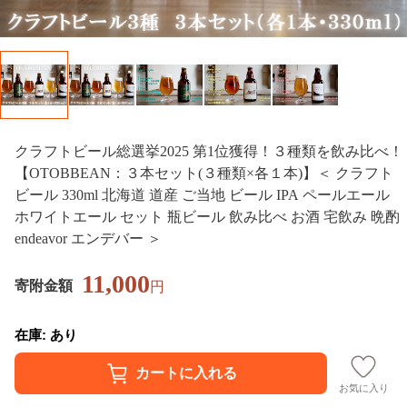
クラフトビール総選挙2025 第1位獲得！３種類を飲み比べ！
【OTOBBEAN：３本セット(３種類×各１本)】＜ クラフト
ビール 330ml 北海道 道産 ご当地 ビール IPA ペールエール
ホワイトエール セット 瓶ビール 飲み比べ お酒 宅飲み 晩酌
endeavor エンデバー ＞
11,000
寄附金額
円
在庫: あり
お気に入り