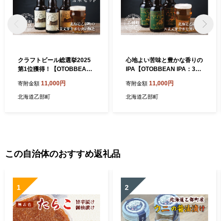
クラフトビール総選挙2025
心地よい苦味と豊かな香りの
第1位獲得！【OTOBBEAN
IPA【OTOBBEAN IPA：3
ペールエール：3本】＜ クラ
本】＜ クラフトビール 330
11,000円
11,000円
寄附金額
寄附金額
フトビール 330ml 北海道 道
ml 北海道 道産 ご当地 ビー
産 ご当地 ビール ペールエー
ル IPA セット 瓶ビール 瓶 お
北海道乙部町
北海道乙部町
ル セット 瓶ビール 飲み飽き
酒 宅飲み 晩酌 endeavor エ
ない お酒 宅飲み 晩酌 endea
ンデバー ＞
vor エンデバー ＞
この自治体のおすすめ返礼品
1
2