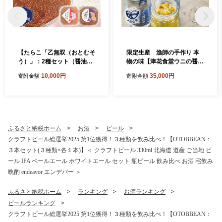
【たらこ「乙無双（おとむそ
限定生産 漁師の手作り 本
う）」：2種セット（醤油漬
物の味【津花食堂ウニの醤油
け、旨辛漬け）】
漬け ：80g×2】＜ スピード
10,000円
35,000円
寄附金額
寄附金額
出荷 北海道産 うに ウニ 雲丹
醤油漬け おつまみ ご飯のお
供 瓶詰 冷凍 数量限定 ＞
ふるさと納税ホーム
お酒
ビール
クラフトビール総選挙2025 第1位獲得！３種類を飲み比べ！【OTOBBEAN：
３本セット(３種類×各１本)】＜ クラフトビール 330ml 北海道 道産 ご当地 ビ
ール IPA ペールエール ホワイトエール セット 瓶ビール 飲み比べ お酒 宅飲み
晩酌 endeavor エンデバー ＞
ふるさと納税ホーム
ランキング
お酒ランキング
ビールランキング
クラフトビール総選挙2025 第1位獲得！３種類を飲み比べ！【OTOBBEAN：