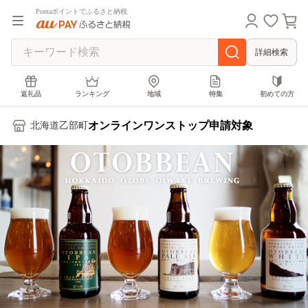
Pontaポイントでふるさと納税
詳細検索
返礼品
ランキング
地域
特集
初めての方
オンラインワンストップ申請対象
北海道乙部町