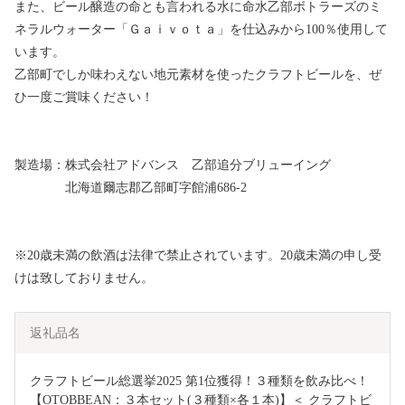
また、ビール醸造の命とも言われる水に命水乙部ボトラーズのミ
ネラルウォーター「Ｇａｉｖｏｔａ」を仕込みから100％使用して
います。
乙部町でしか味わえない地元素材を使ったクラフトビールを、ぜ
ひ一度ご賞味ください！
製造場：株式会社アドバンス 乙部追分ブリューイング
北海道爾志郡乙部町字館浦686-2
※20歳未満の飲酒は法律で禁止されています。20歳未満の申し受
けは致しておりません。
返礼品名
クラフトビール総選挙2025 第1位獲得！３種類を飲み比べ！
【OTOBBEAN：３本セット(３種類×各１本)】＜ クラフトビ