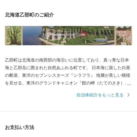
北海道乙部町のご紹介
乙部町は北海道の南西部の海沿いに位置しており、真っ青な日本
海と乙部岳に囲まれた自然あふれる町です。 日本海に面した白亜
の断崖、東洋のセブンシスターズ『シラフラ』 地層が美しい模様
を見せる、東洋のグランドキャニオン『館の岬（たてのさき）』
北海道の天然記念物で柱状節理『鮪の岬(しびのみさき）』 などの
自治体紹介をもっと見る
岬があり、絶景を楽しむことができます。 また、海だけではな
く”縁結びの神様が宿る”と大切にされてきた連理の木『縁桂』 な
ど魅力あふれる名所が数多くあります。 そんな自然豊かな町、乙
部町で生まれた自慢の特産品をぜひ堪能してください！
お支払い方法