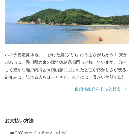
ハマチ養殖発祥地。 「ひけた鰤(ブリ)」はうまさがちがう！ 東か
がわ市は、香川県の東の端で徳島県鳴門市と接しています。 瑞々
しく豊かな瀬戸内海と阿讃山脈に囲まれたどこか懐かしさが残る
街並みは、訪れる人をほっとさせ、そこには、暖かい笑顔で出迎
えてくれる人たちが住んでいます。 日本で初めて養殖に成功した
自治体紹介をもっと見る
ハマチは地域ブランドとしても有名でその味は絶品です。また、
地場産業である手袋生産は、全国シェアの90パーセント以上を占
めており、そこで作られる手袋は、スポーツやファッションなど
各界から絶大な信頼を得ています。今もなお、昔からの伝統製法
お支払い方法
を守り、作り続けられている和三盆糖など、技術、伝統、文化を
守る自然環境豊かな市です。 東かがわ市では、自然豊かな土地で
au PAY カード（番号入力不要）