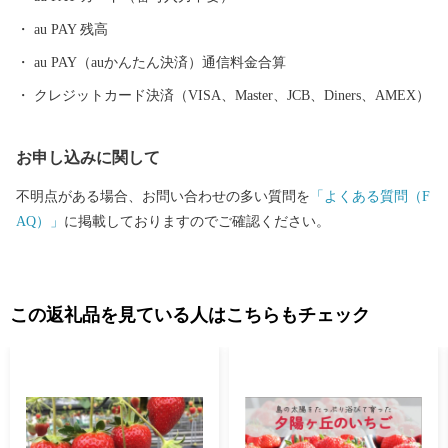
生まれた農産物、確かな技術で作られた自慢の逸品をお届けして
au PAY 残高
います。 いただいたご寄付は、子どものため、地域のため、伝統
文化の継承のためなどに有効に使わせていただきます。
au PAY（auかんたん決済）通信料金合算
クレジットカード決済（VISA、Master、JCB、Diners、AMEX）
お申し込みに関して
不明点がある場合、お問い合わせの多い質問を
「よくある質問（F
AQ）」
に掲載しておりますのでご確認ください。
この返礼品を見ている人はこちらもチェック