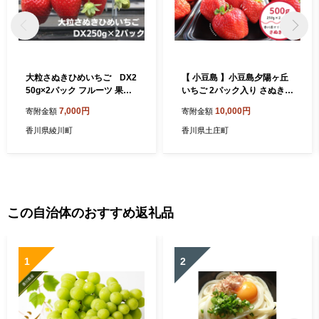
大粒さぬきひめいちご DX2
【 小豆島 】小豆島夕陽ヶ丘
50g×2パック フルーツ 果物
いちご 2パック入り さぬきひ
類 苺 イチゴ
め 苺 イチゴ 果物 フルーツ
7,000円
10,000円
寄附金額
寄附金額
香川 香川県 土庄 土庄町
香川県綾川町
香川県土庄町
この自治体のおすすめ返礼品
1
2