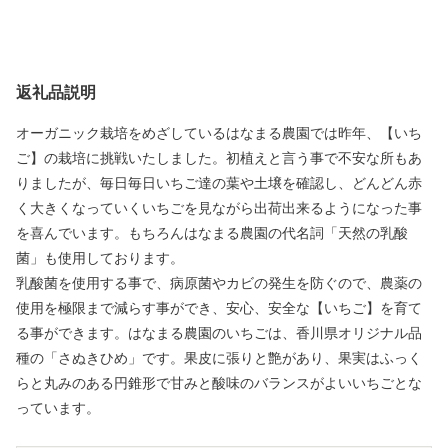
返礼品説明
オーガニック栽培をめざしているはなまる農園では昨年、【いち
ご】の栽培に挑戦いたしました。初植えと言う事で不安な所もあ
りましたが、毎日毎日いちご達の葉や土壌を確認し、どんどん赤
く大きくなっていくいちごを見ながら出荷出来るようになった事
を喜んでいます。もちろんはなまる農園の代名詞「天然の乳酸
菌」も使用しております。
乳酸菌を使用する事で、病原菌やカビの発生を防ぐので、農薬の
使用を極限まで減らす事ができ、安心、安全な【いちご】を育て
る事ができます。はなまる農園のいちごは、香川県オリジナル品
種の「さぬきひめ」です。果皮に張りと艶があり、果実はふっく
らと丸みのある円錐形で甘みと酸味のバランスがよいいちごとな
っています。