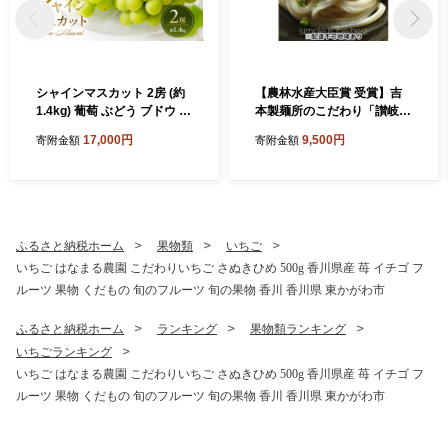
シャインマスカット 2房 (約
【農林水産大臣賞 受賞】吉
1.4kg) 葡萄 ぶどう ブドウ フ
本製麺所のこだわり「讃岐う
ルーツ 果物 くだもの 果実 旬
どんセット」 麺類
17,000円
9,500円
寄附金額
寄附金額
の果物 旬のフルーツ 香川 香
川県 東かがわ市
ふるさと納税ホーム
果物類
いちご
いちご はなまる農園 こだわりいちご さぬきひめ 500g 香川県産 苺 イチゴ フ
ルーツ 果物 くだもの 旬のフルーツ 旬の果物 香川 香川県 東かがわ市
ふるさと納税ホーム
ランキング
果物類ランキング
いちごランキング
いちご はなまる農園 こだわりいちご さぬきひめ 500g 香川県産 苺 イチゴ フ
ルーツ 果物 くだもの 旬のフルーツ 旬の果物 香川 香川県 東かがわ市