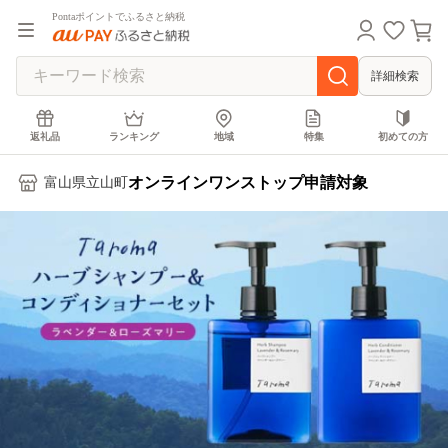
Pontaポイントでふるさと納税
詳細検索
返礼品
ランキング
地域
特集
初めての方
オンラインワンストップ申請対象
富山県立山町