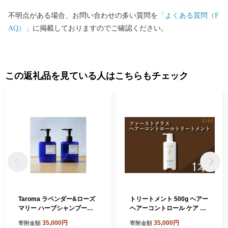
不明点がある場合、お問い合わせの多い質問を
「よくある質問（F
AQ）」
に掲載しておりますのでご確認ください。
この返礼品を見ている人はこちらもチェック
Taroma ラベンダー&ローズ
トリートメント 500g ヘアー
マリー ハーブシャンプー・
ヘアーコントロール ケア 髪
コンディショナーセット【1
の毛 髪 サラサラ さらさら サ
35,000円
35,000円
寄附金額
寄附金額
373376】
ロン 頭皮 頭皮ケア ヘアケア