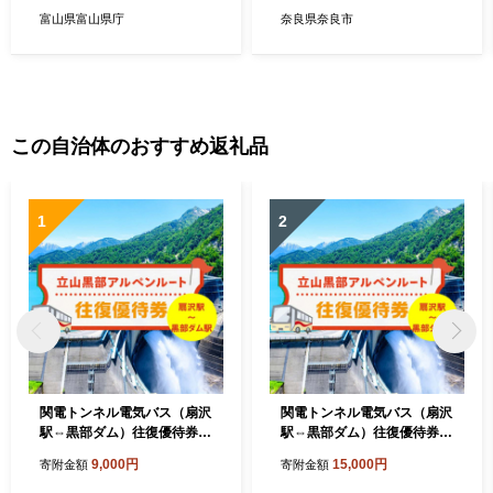
潤い うるおい 髪が潤う しっ
富山県富山県庁
奈良県奈良市
とり 保湿 ツヤ ツヤ髪 美容
美容成分 美髪 美髪ケア リン
ス リンスー リペア ダメージ
リペア ダメージケア ダメー
ジ 植物由来オイル コラーゲ
ン 補修 スペシャルケア 化粧
この自治体のおすすめ返礼品
品 日用品 バス用品 G.H.S 奈
良県 奈良市 なら
1
2
関電トンネル電気バス（扇沢
関電トンネル電気バス（扇沢
駅⇔黒部ダム）往復優待券
駅⇔黒部ダム）往復優待券
小人 F6T-1024
大人 F6T-1023
9,000円
15,000円
寄附金額
寄附金額