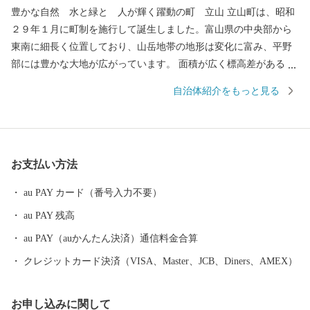
豊かな自然 水と緑と 人が輝く躍動の町 立山 立山町は、昭和
２９年１月に町制を施行して誕生しました。富山県の中央部から
東南に細長く位置しており、山岳地帯の地形は変化に富み、平野
部には豊かな大地が広がっています。 面積が広く標高差があるた
め、景色や風景、降雪量も地域よって異なり、春夏秋冬と色とり
自治体紹介をもっと見る
どりに景色を変えていきます。「立山曼荼羅」にも描かれ信仰の
対象であった立山には、ラムサール条約に登録される湿地帯や国
内初の現存氷河があり、立山町はまさに自然の宝庫です。 その一
方で、立山町は、立山黒部アルペンルートに代表される国際観光
お支払い方法
地としても発展してきました。高さ20ｍにも迫る「雪の大谷」、
世紀の大事業と言われた「黒部ダム」や、落差日本一（350ｍ）の
au PAY カード（番号入力不要）
称名滝など、日本一の観光資源が数多くあります。伝統的な行事
au PAY 残高
も多く催され、なかでも立山信仰の拠点、芦峅寺で3年に一度行わ
れる女人救済の儀式「布橋灌頂会」には日本中から多くの方が訪
au PAY（auかんたん決済）通信料金合算
れます。 北アルプスを望み四季折々に美しい自然と伝統・行事が
クレジットカード決済（VISA、Master、JCB、Diners、AMEX）
楽しめる町、それが立山町です。
お申し込みに関して