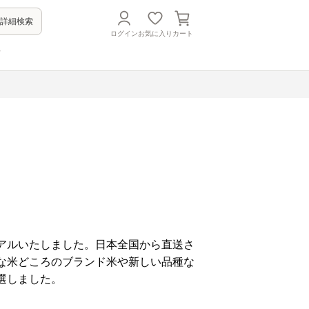
詳細検索
ログイン
お気に入り
カート
方
アルいたしました。日本全国から直送さ
な米どころのブランド米や新しい品種な
選しました。