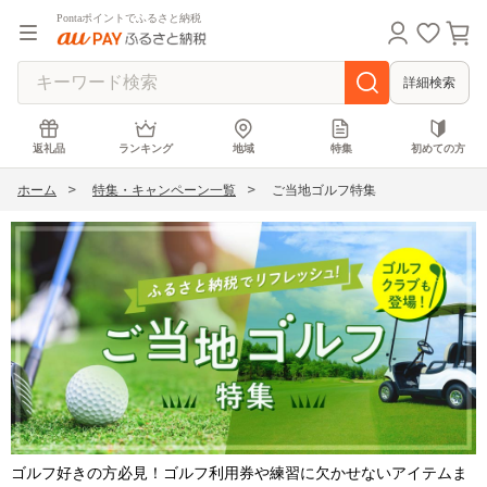
Pontaポイントでふるさと納税
詳細検索
返礼品
ランキング
地域
特集
初めての方
ホーム
特集・キャンペーン一覧
ご当地ゴルフ特集
ゴルフ好きの方必見！ゴルフ利用券や練習に欠かせないアイテムま