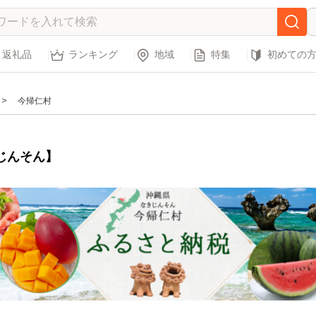
返礼品
ランキング
地域
特集
初めての
今帰仁村
じんそん】