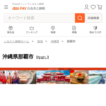
Pontaポイントでふるさと納税
詳細検索
返礼品
ランキング
地域
特集
初めての方
ふるさと納税ホーム
地域
沖縄県
那覇市
沖縄県那覇市
【なはし】