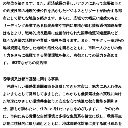
の地位を築きます。また、経済成長の著しいアジアにあって主要都市と
の近接性等の地理的優位性を活かしたビジネスとリゾートが融合する都
市として新たな地位を築きます。さらに、広域での幅広い連携のもと、
リーディング産業である観光産業や市内に集積が進む情報通信関連産業
はもとより、戦略的成長産業に位置付けられた国際物流関連産業など、
様々な産業の活性化や育成・振興を図ります。また、マチグヮー※3等の
地域資源を活かした地域の活性化を図るとともに、市民一人ひとりの働
く力をさらに発揮できる労働環境を整え、商都としての活力を高めま
す。 ※3昔ながらの商店街
⑤環境又は都市基盤に関する事業
沖縄らしい亜熱帯庭園都市を形成してきた本市は、魅力にあふれ住み
よいまちとして発展してきました。これからも低炭素社会の実現に向け
た地球にやさしい環境共生都市と安全安心で快適な都市機能を調和さ
せ、誰もが訪れたい、住みつづけたいまちをめざします。 そのため
に、市内にある貴重な自然環境と多様な生態系を後世に残し、環境再生
活動に積極的に取り組むとともに、地球温暖化対策に資する取り組みを