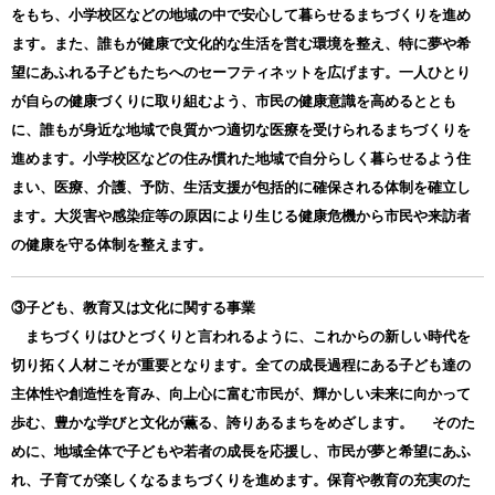
をもち、小学校区などの地域の中で安心して暮らせるまちづくりを進め
ます。また、誰もが健康で文化的な生活を営む環境を整え、特に夢や希
望にあふれる子どもたちへのセーフティネットを広げます。一人ひとり
が自らの健康づくりに取り組むよう、市民の健康意識を高めるととも
に、誰もが身近な地域で良質かつ適切な医療を受けられるまちづくりを
進めます。小学校区などの住み慣れた地域で自分らしく暮らせるよう住
まい、医療、介護、予防、生活支援が包括的に確保される体制を確立し
ます。大災害や感染症等の原因により生じる健康危機から市民や来訪者
の健康を守る体制を整えます。
③子ども、教育又は文化に関する事業
まちづくりはひとづくりと言われるように、これからの新しい時代を
切り拓く人材こそが重要となります。全ての成長過程にある子ども達の
主体性や創造性を育み、向上心に富む市民が、輝かしい未来に向かって
歩む、豊かな学びと文化が薫る、誇りあるまちをめざします。 そのた
めに、地域全体で子どもや若者の成長を応援し、市民が夢と希望にあふ
れ、子育てが楽しくなるまちづくりを進めます。保育や教育の充実のた