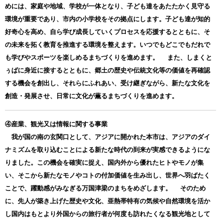
めには、家庭や地域、学校が一体となり、子ども達をあたたかく見守る
環境が重要であり、市内の小学校をその拠点にします。子ども達が知的
好奇心を高め、自ら学び成長していくプロセスを応援するとともに、そ
の未来を拓く教育を推進する環境を整えます。いつでもどこでもだれで
も学びやスポーツを楽しめるまちづくりを進めます。 また、しまくと
ぅばに身近に接するとともに、郷土の歴史や伝統文化等の価値を再確認
する機会を創出し、それらにふれあい、受け継ぎながら、新たな文化を
創造・発展させ、日常に文化が薫るまちづくりを進めます。
④産業、観光又は情報に関する事業
我が国の南の玄関口として、アジアに開かれた本市は、アジアのダイ
ナミズムを取り込むことによる新たな時代の到来が実感できるようにな
りました。この機会を確実に捉え、国内外から優れたヒトやモノが集
い、そこから新たなモノやコトの付加価値を生み出し、世界へ羽ばたく
ことで、躍動感がみなぎる万国津梁のまちをめざします。 そのため
に、先人が築き上げた歴史や文化、亜熱帯特有の気候や自然環境を活か
し国内はもとより外国からの旅行者が何度も訪れたくなる観光地として