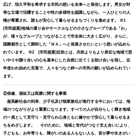
広げ、恒久平和を希求する市民の想いを未来へと発信します。男女が対
等な立場で活躍することや性の多様性を認識しながら、一人ひとりの人
権が尊重され、誰もが安心して暮らせるまちづくりを進めます。 ※1
(市民提案)地域の通り会やサークルなどの小さなグループである「わ」
が、様々なグループとつながることで市全体に大きく広がり、さらに、
国際都市として調和した「ＷＡ」へと発展させたいという想いが込めら
れています。 ※2 (市民提案)近助とは、共助よりもより身近な地域で思
いやりや譲り合いの心を基本にした自然に出てくる助け合いを指し、近
年使われ始めた言葉で、人々をつなぐ絆への市民の願いが込められてい
ます。
②保健、福祉又は医療に関する事業
超高齢社会の到来、少子化及び核家族化が進行する中においては、地
域のつながりがより重要になります。すべての人が自分らしく輝き地域
の一員として見守り・見守られ心身ともに健やかで安心して暮らせるま
ちをめざします。 そのために、地域と世代がつなぐ支え合いにより、
子どもも、お年寄りも、障がいのある人もない人も、皆が夢や生きがい