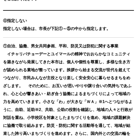
⓪指定しない
指定しない場合は、市長が下記①～⑤の中から指定します。
①自治、協働、男女共同参画、平和、防災又は防犯に関する事業
イチャリバチョーデーとユイマールの精神でおおらかなコミュニティ
を築きながら発展してきた本市は、個人や個性を尊重し、多様な生き方
が認められる素地が整っています。挨拶から始まる交流が世代を超えて
つながり、市民みんなが主役となり楽しく安全安心に暮らせるまちをめ
ざします。 そのために、お互いが思いやりや譲り合いの気持ちであふ
れ、心と心が響きあい・紡ぎ合う協働によるまちづくりによって地域の
力を高めていきます。小さな「わ」が大きな「ＷＡ」※1へとつながるよ
うに、自助、近助※2、共助、公助の役割を確認し、地域の人々と行政が
対話を重ね、小学校区を対象としたまちづくりを進め、地域の課題解決
に協働で取り組みます。防災・防犯に関する活動等を通して、地域が結
束した誇り高いまちづくりを進めます。さらに、国内外との交流の輪を