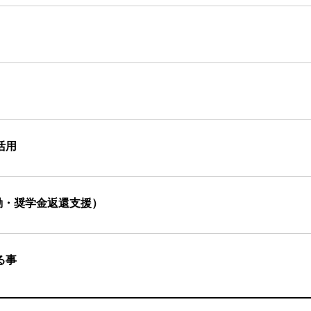
活用
励・奨学金返還支援）
る事