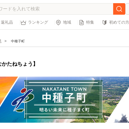
返礼品
ランキング
地域
特集
初めての
県
中種子町
なかたねちょう】