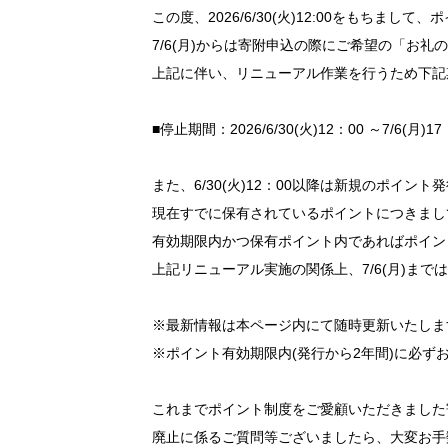
この度、2026/6/30(火)12:00をもちまし
7/6(月)からは寄附申込の際にご希望の「お
上記に伴い、リニューアル作業を行うため下記
■停止期間：2026/6/30(火)12：00 ～7/6(月)17
また、6/30(火)12：00以降は新規のポイン
現在すでに保有されているポイントにつきましては、2
有効期限内かつ保有ポイント内であればポイン
上記リニューアル実施の関係上、7/6(月)ま
※最新情報は本ページ内にて随時更新いたしま
※ポイント有効期限内(発行から2年間)に必ず
これまでポイント制度をご愛顧いただきました
廃止に係るご質問等ございましたら、大変お手