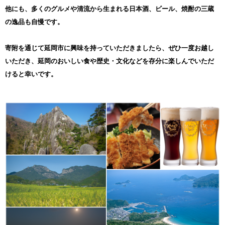
郵送をさせていただく場合がございます。
他にも、多くのグルメや清流から生まれる日本酒、ビール、焼酎の三蔵
御不明な点や、配信・郵送の停止等のご希望がございましたら、延
岡市新財源確保推進室 (0982-20-7175、kankou2@city.nobeoka.miy
の逸品も自慢です。
azaki.jp)までご連絡ください。
寄附を通じて延岡市に興味を持っていただきましたら、ぜひ一度お越し
いただき、延岡のおいしい食や歴史・文化などを存分に楽しんでいただ
けると幸いです。