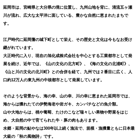
・提供元の規格変更などに伴い、お礼品は、本サイト掲載の情報か
ら予告なく変更となる場合がございます。
延岡市は、宮崎県と大分県の境に位置し、九州山地を背に、清流五ヶ瀬
・寄附申込み後のキャンセル、返礼品の変更・返品はできません。
川が流れ、広大な太平洋に面している、豊かな自然に恵まれたまちで
・申込後にお礼品のお届け先住所に変更が生じた際は、速やかにご
連絡をお願いします。
す。
・転送にかかる費用は受取人様のご負担となります。
・長期保管等により配送業者が返品を行った場合、お礼品再送はい
たしておりません。
江戸時代に延岡藩の城下町として栄え、その歴史と文化は今もなお受け
・事業者から返礼品発送後、台風・豪雨・降雪等の気象状況や地震
継がれています。
等による物流への影響でご指定日時より遅れが生じ、返礼品を受け
取れなかった場合の再送は致しかねますので、ご了承ください。
大正時代に入り、現在の旭化成株式会社を中心とする工業都市として発
・農産物は天候状況で発送時期が遅れたり早まることもあります。
展を続け、近年では、《山の文化の北方町》、《海の文化の北浦町》、
・返礼品に不備があった場合は受取日当日の画像を1週間以内にメー
《山と川の文化の北川町》との合併を経て、九州では２番目に広く、人
ルにてご連絡ください。お時間が経過した場合の対応は致しかねま
す。
口約12万人の東九州の中核都市として発展しています。
・出荷完了メールをお送りしております。
【プライバシーポリシー】
そのような背景から、海の幸、山の幸、川の幸に恵まれた延岡市では、
寄附者様からいただいた個人情報は、延岡市が責任をもって安全に
海からは獲れたての伊勢海老や岩ガキ、カンパチなどの魚介類。
管理し、第三者に譲渡・提供することはございません。
寄附者様からいただいた個人情報は、商品の発送とご連絡、いただ
山や大地からは、桃や葡萄、たけのこなど瑞々しい果物や野菜をはじ
いたふるさと納税の使い道に関する報告、延岡市に関するイベント
め、大自然の中で育てられた牛・豚の肉もあります。
や観光情報の提供、ふるさと納税に関する情報提供に使用させてい
ただきます。
水郷・延岡の鮎やなは300年以上続く漁法で、規模・漁獲量ともに日本最
また、上記の手段としては、電子メールの配信やパンフレット等の
大級の「秋の風物詩」です。