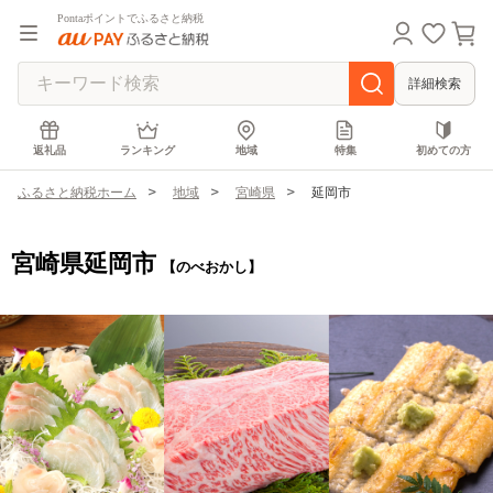
Pontaポイントでふるさと納税
詳細検索
返礼品
ランキング
地域
特集
初めての方
ふるさと納税ホーム
地域
宮崎県
延岡市
宮崎県延岡市
【のべおかし】