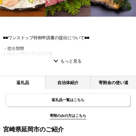
■■ワンストップ特例申請書の提出について■■
・提出期限
お申込の翌年1月10日必着
・送付先
〒885-0078 宮崎県都城市宮丸町3070-1
延岡市ふるさと納税 ワンストップ受付センター宛
※延岡市はワンストップ受付業務を外部委託しております。
返礼品
自治体紹介
寄附金の使い道
・必要書類
ワンストップ特例申請書
返礼品一覧はこちら
個人番号（マイナンバー）確認書類(例：個人番号（マイナンバー）
カードや通知カード等の写し)
本人確認書類(例：運転免許証の写し等)
寄附のみの方はこちら
宮崎県延岡市のご紹介
■■返礼品について■■