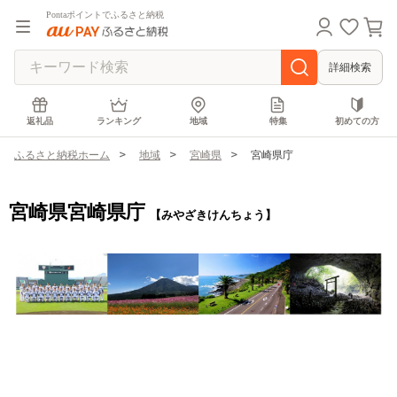
Pontaポイントでふるさと納税
詳細検索
返礼品
ランキング
地域
特集
初めての方
ふるさと納税ホーム
地域
宮崎県
宮崎県庁
宮崎県宮崎県庁
【みやざきけんちょう】