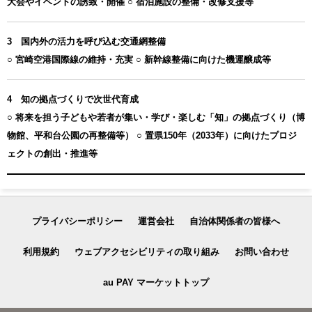
大会やイベントの誘致・開催 ○ 宿泊施設の整備・改修支援等
3 国内外の活力を呼び込む交通網整備
○ 宮崎空港国際線の維持・充実 ○ 新幹線整備に向けた機運醸成等
4 知の拠点づくりで次世代育成
○ 将来を担う子どもや若者が集い・学び・楽しむ「知」の拠点づくり（博
物館、平和台公園の再整備等） ○ 置県150年（2033年）に向けたプロジ
ェクトの創出・推進等
プライバシーポリシー
運営会社
自治体関係者の皆様へ
利用規約
ウェブアクセシビリティの取り組み
お問い合わせ
au PAY マーケットトップ