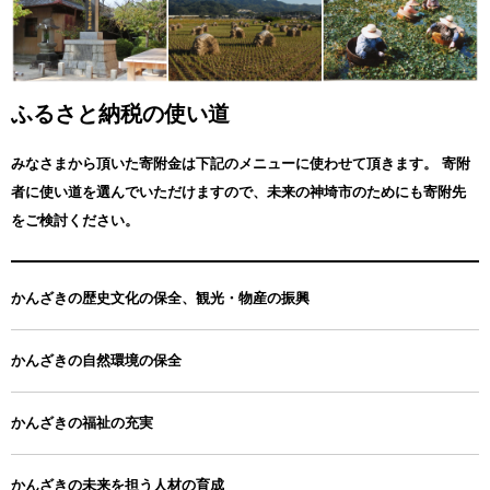
○全部アップロード申請の表示方法
(1)自治体マイページ（https://mypg.jp/auth/login/）にログインし
ます。
(2)[全部アップロード申請]のページに移動します。
https://mypg.jp/onestop-myna-less/terms/
ふるさと納税の使い道
●自治体マイページについてのお問い合わせ
自治体マイページに関連するお問合せについては、専用の問い
みなさまから頂いた寄附金は下記のメニューに使わせて頂きます。
寄附
合わせ窓口を用意しております。
者に使い道を選んでいただけますので、未来の神埼市のためにも寄附先
専用の担当者が対応を行いますので、ぜひご活用ください！
をご検討ください。
[問い合わせ専用窓口]
https://mypg.jp/contact/
かんざきの歴史文化の保全、観光・物産の振興
＜＜ワンストップ特例申請書(寄附金税額控除に係る申告特例申請
書)について＞＞
ワンストップ特例制度の利用をご希望された方へは、寄附金受領
かんざきの自然環境の保全
証明書とともに
ワンストップ特例申請書を発送します。
必要書類を同封のうえ【神埼市ふるさと納税サポートセンター】
かんざきの福祉の充実
まで、お早めに
ご提出ください。(寄附の翌年1月10日必着)
かんざきの未来を担う人材の育成