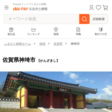
Pontaポイントでふるさと納税
詳細検索
返礼品
ランキング
地域
特集
初めての方
ふるさと納税ホーム
地域
佐賀県
神埼市
佐賀県神埼市
【かんざきし】