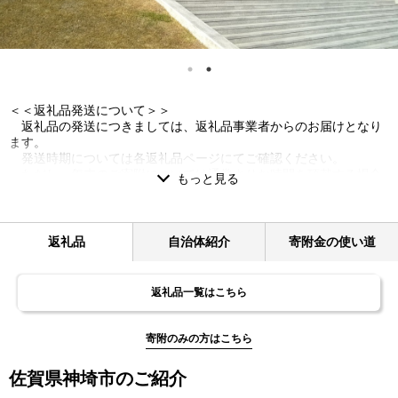
＜＜返礼品発送について＞＞
返礼品の発送につきましては、返礼品事業者からのお届けとなり
ます。
発送時期については各返礼品ページにてご確認ください。
ただし、年末のご寄附については通常よりお時間を頂戴する場合
があり、
返礼品やお申込み時期によっては年内のお届けができません。予
めご了承ください。
返礼品
自治体紹介
寄附金の使い道
＜＜返礼品の配送先変更についてのご注意＞＞
返礼品の発送後お届け先に変更がある場合、転送料金が発生する
返礼品一覧はこちら
場合がございます。
転送料金は着払いとなりますので、恐れ入りますがお受取人様の
ご負担となります。
寄附のみの方はこちら
ご寄附お申込みの際のご住所と変更がある場合は、お早めのご連
絡をお願いいたします。
佐賀県神埼市のご紹介