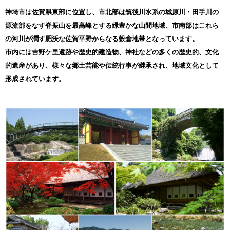
＜＜オンラインワンストップ特例申請について＞＞
神埼市は佐賀県東部に位置し、市北部は筑後川水系の城原川・田手川の
●マイナンバーカードをお持ちの方
源流部をなす脊振山を最高峰とする緑豊かな山間地域、市南部はこれら
ワンストップ特例申請を完全オンラインで行えるサービスです。
『自治体マイページ』からオンラインで即座に申請を完結させる
の河川が潤す肥沃な佐賀平野からなる穀倉地帯となっています。
ことが可能です。
市内には吉野ケ里遺跡や歴史的建造物、神社などの多くの歴史的、文化
変更届もオンラインで簡単に申請できます。
(オンラインで申請される場合は、書類の提出は不要です。)
的遺産があり、様々な郷土芸能や伝統行事が継承され、地域文化として
形成されています。
詳細につきましては、以下のURLをご確認ください。
＜自治体マイページURL＞
https://mypg.jp
※オンラインワンストップ申請手続きについて
寄附申込・入金完了された翌日にお手続き可能となります。
お手続きができない場合は、恐れ入りますがお時間を空けてか
ら再度お手続きをお願いいたします。
●マイナンバーカードがなくても、申請書類等を撮影し、「自治体マ
イページ」にアップロードすれば申請可能です。
【必要書類】
・記入済みのワンストップ特例申請書
・個人番号確認書類(マイナンバー通知カード＋住民票、個人番号
が記載されている住民票など)
・本人確認書類(運転免許証、パスポートなど顔写真付きの書類)