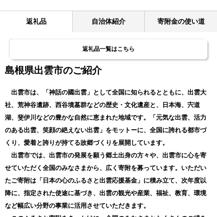
返礼品
自治体紹介
寄附金の使い道
返礼品一覧はこちら
島根県出雲市のご紹介
出雲市は、「神話の國出雲」として全国に知られるとともに、出雲大
社、荒神谷遺跡、西谷墳墓群などの歴史・文化遺産と、日本海、宍道
湖、斐伊川などの豊かな自然に恵まれた地域です。「元気な出雲、活力
のある出雲、笑顔の絶えない出雲」をモットーに、全国に誇れる都市づ
くり、愛着と誇りが持てる故郷づくりを展開しています。
出雲市では、出雲市の発展を願う郷土出身の方々や、出雲市に心を寄
せていただく全国のみなさまから、広く寄附を募っています。いただい
たご寄附は「日本の心のふるさと出雲応援基金」に積み立て、次年度以
降に、指定された使途に基づき、出雲の観光や産業、福祉、教育、環境
など幅広い分野の事業に活用させていただきます。