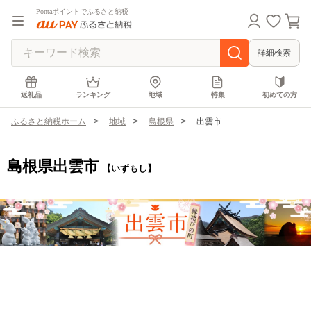
Pontaポイントでふるさと納税
詳細検索
返礼品
ランキング
地域
特集
初めての方
ふるさと納税ホーム
地域
島根県
出雲市
島根県出雲市
【いずもし】