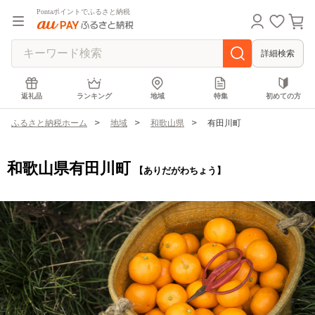
Pontaポイントでふるさと納税
詳細検索
返礼品
ランキング
地域
特集
初めての方
ふるさと納税ホーム
地域
和歌山県
有田川町
和歌山県有田川町
【ありだがわちょう】