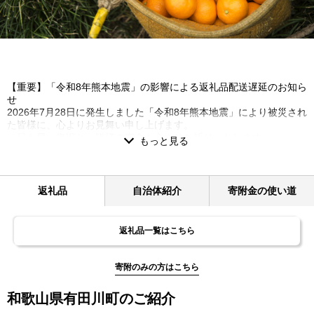
【重要】「令和8年熊本地震」の影響による返礼品配送遅延のお知ら
せ
2026年7月28日に発生しました「令和8年熊本地震」により被災され
た皆様に、心よりお見舞い申し上げます。
一日も早い復旧と、皆様の安全を心よりお祈りいたします。
このたび発生いたしました熊本地震の影響により、
現在、熊本県一部地域への配送が停止、および九州全域への配送に
遅延が生じております。
返礼品
自治体紹介
寄附金の使い道
物流網の復旧状況を確認しつつ、準備が整い次第順次返礼品発送の
手配を進めております。
お届けまで今しばらくお時間をいただけますよう、何卒ご理解とご
返礼品一覧はこちら
協力を賜りますようお願い申し上げます。
−−−−−−−−−−−−−−−−−−−−−−−−−−−−−−−−−−−−−−−−−−−−−−−−
寄附のみの方はこちら
和歌山県有田川町のご紹介
同一自治体内の方からの寄附に対しては、お礼の品をお送りするこ