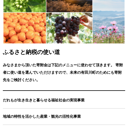
＼令和7年8月 世界農業遺産に認定されました 「有田・下津地域の
石積み階段園みかんシステム」 ／
400年以上前から農家の手により壮大な石積み階段園を築き上げ、
自然条件を巧みに活かして多様な品種系統を導入してきた
有田・下津地域の石積み階段園みかんシステム（農業システム）が
世界農業遺産に認定されました。
世界的に重要な農業システムで栽培された【有田みかん】をふるさ
と納税でお楽しみいただけます。
ふるさと納税の使い道
みなさまから頂いた寄附金は下記のメニューに使わせて頂きます。
寄附
者に使い道を選んでいただけますので、未来の有田川町のためにも寄附
先をご検討ください。
だれもが生き生きと暮らせる福祉社会の実現事業
地域の特性を活かした産業・観光の活性化事業