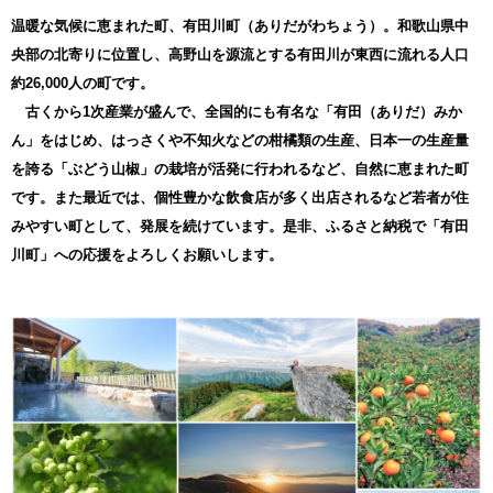
とはできませんのでご了承ください。
・寄附完了後のキャンセルは一切受け付けておりません。
温暖な気候に恵まれた町、有田川町（ありだがわちょう）。和歌山県中
・お寄せ頂いた個人情報は、寄附申込先の自治体が寄附金の受付及
央部の北寄りに位置し、高野山を源流とする有田川が東西に流れる人口
び入金に係る確認・連絡等に利用するものであり、それ以外の目的
で使用するものではありません。
約26,000人の町です。
・お礼の品の確認及び送付等を行うため「申込者情報」及び「寄附
古くから1次産業が盛んで、全国的にも有名な「有田（ありだ）みか
情報」等を本事業を連携して実施する株式会社JTBに通知します。
・備考欄に返礼品に関してご入力いただきましても、ご対応出来ま
ん」をはじめ、はっさくや不知火などの柑橘類の生産、日本一の生産量
せんのでご注意ください。お問い合わせは以下までお願いします。
を誇る「ぶどう山椒」の栽培が活発に行われるなど、自然に恵まれた町
【お礼の品、寄附金受領証明書等、ふるさと納税全般に関するこ
です。また最近では、個性豊かな飲食店が多く出店されるなど若者が住
と】
みやすい町として、発展を続けています。是非、ふるさと納税で「有田
JTBふるぽ（ふるさと納税）コールセンター
川町」への応援をよろしくお願いします。
TEL：050-3151-9967 ※年中無休（1月1日〜1月3日を除く）10時〜
17時
お問い合わせフォーム
https://faq.furu-po.com/helpdesk?category_id=231&site_domain=fu
rusato
（お届け日の目安）
※寄附金受領証明書：寄附日から概ね2週間後にお届けします。
（ゴールデンウィーク、お盆、年末年始などの大型連休の期間中は
お届けにお時間がかかる場合があります。）