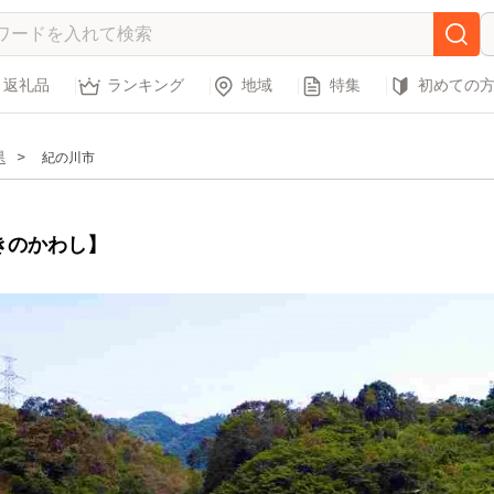
返礼品
ランキング
地域
特集
初めての
県
紀の川市
きのかわし】