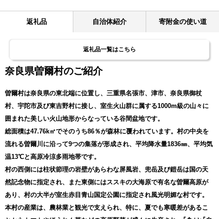
返礼品
自治体紹介
寄附金の使い道
返礼品一覧はこちら
奈良県曽爾村のご紹介
曽爾村は奈良県の東北端に位置し、三重県名張市、津市、奈良県御杖
村、宇陀市及び東吉野村に接し、室生火山群に属する1000m級の山々に
囲まれた美しい火山地形からなっている谷間盆地です。
総面積は47.76k㎡でそのうち86％が森林に覆われています。村の中央を
流れる曽爾川に沿って9つの集落が形成され、平均降水量1836㎜、平均気
温13℃と高原冷涼多雨地帯です。
村の西側には柱状節理の岩壁があらわな屏風岩、兜岳及び鎧岳は国の天
然記念物に指定され、また東側にはススキの大海原で有名な曽爾高原が
あり、村の大半が室生赤目青山国定公園に指定され風光明媚な村です。
本村の産業は、農林業と観光で支えられ、特に、夏でも寒暖差があるこ