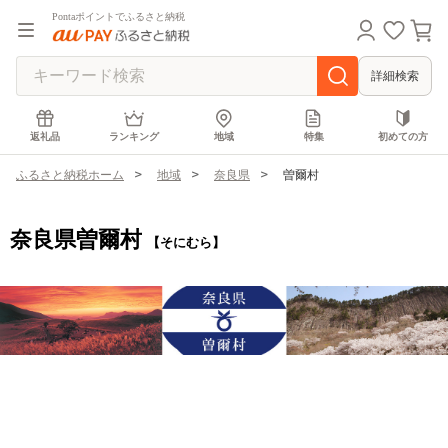
Pontaポイントでふるさと納税
詳細検索
返礼品
ランキング
地域
特集
初めての方
ふるさと納税ホーム
地域
奈良県
曽爾村
奈良県曽爾村
【そにむら】