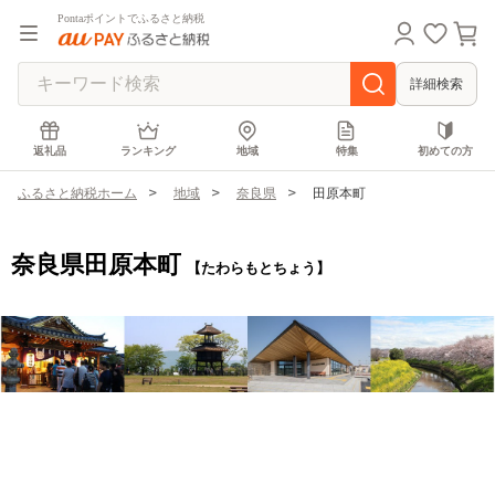
Pontaポイントでふるさと納税
詳細検索
返礼品
ランキング
地域
特集
初めての方
ふるさと納税ホーム
地域
奈良県
田原本町
奈良県田原本町
【たわらもとちょう】