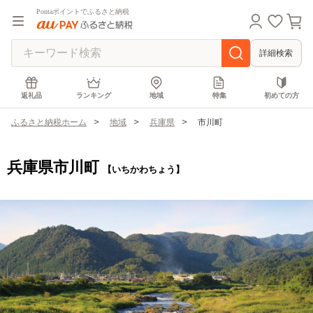
Pontaポイントでふるさと納税
詳細検索
返礼品
ランキング
地域
特集
初めての方
ふるさと納税ホーム
地域
兵庫県
市川町
兵庫県市川町
【いちかわちょう】