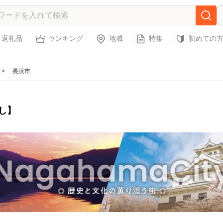
返礼品
ランキング
地域
特集
初めての
長浜市
し】