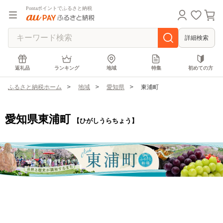
Pontaポイントでふるさと納税
詳細検索
返礼品
ランキング
地域
特集
初めての方
ふるさと納税ホーム
地域
愛知県
東浦町
愛知県東浦町
【ひがしうらちょう】