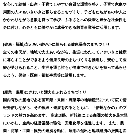
安心して結婚・出産・子育てしやすい良質な環境を整え、子育て家庭や
周囲の人々もいきいきと暮らせるまちづくり、子どもたちがものや人と
かかわりながら意欲を持って学び、ふるさとへの愛着と豊かな社会性を
身に付け、心身ともに健やかに成長できる教育事業等に活用します。
(健康・福祉)支えあい健やかに暮らせる健康長寿のまちづくり
全ての市民が、地域で支えあいながら、生涯にわたっていきいきと健康
に暮らすことができるよう健康長寿のまちづくりを推進し、安心して医
療が受けられること、生涯を通じ誰もが健康で生きがいを持って暮らせ
るよう、保健・医療・福祉事業等に活用します。
(産業・雇用)にぎわいと活力あふれるまちづくり
国内有数の産地である菌茸類・果樹・野菜等の地場産品について広く情
報発信しながら、その振興・発展を図るとともに、「信州なかの」のブ
ランドの魅力を高めます。 高速道路、新幹線による商圏の拡大を最大限
にいかし、企業の経営基盤の強化・安定化等を促進します。 また、農
業・商業・工業・観光の連携を軸に、雇用の創出と地域経済の振興を図