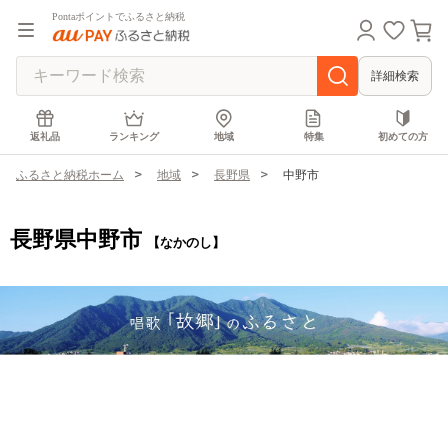
Pontaポイントでふるさと納税
詳細検索
返礼品
ランキング
地域
特集
初めての方
ふるさと納税ホーム
地域
長野県
中野市
長野県中野市
【なかのし】