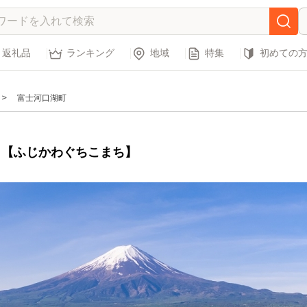
返礼品
ランキング
地域
特集
初めての
富士河口湖町
【ふじかわぐちこまち】