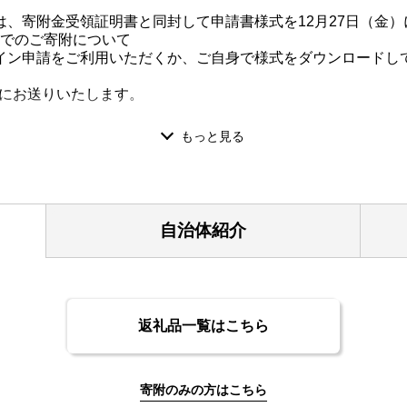
、寄附金受領証明書と同封して申請書様式を12月27日（金
）までのご寄附について
イン申請をご利用いただくか、ご自身で様式をダウンロードし
降にお送りいたします。
】
おうち子育て応援事業、乳幼児用おむつの購入費助成事業、小
（完全無償化）
自治体紹介
町道維持管理事業
リサイクル推進事業、太陽光発電システム・蓄電池設置補助事
返礼品一覧はこちら
域スポーツクラブ事業、富士河口湖町文化祭事業、富士山河口
寄附のみの方はこちら
要と認める事業