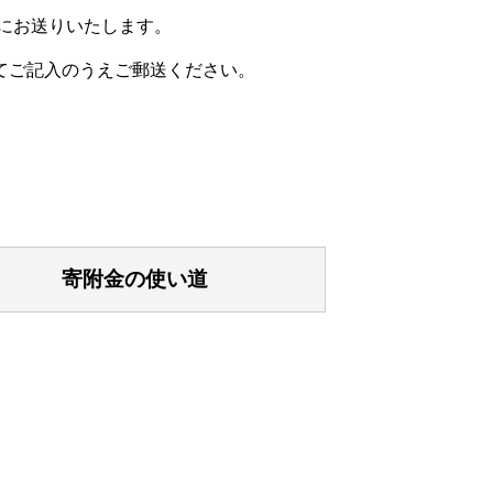
）にお送りいたします。
てご記入のうえご郵送ください。
中学校授業支援ソフト導入事業、小学校
寄附金の使い道
業、松くい虫防除事業、下水道事業
湖音楽祭事業