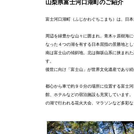
山梨県富士河口湖町のご紹介
子ども医療費助成事業、高齢者外出支援
富士河口湖町（ふじかわぐちこまち）は、日本
【個人情報の取り扱いについて】
※お寄せ頂いた個人情報は、寄附申込先
周辺を緑豊かな山々に囲まれ、青木ヶ原樹海に
それ以外の目的で使用するものではあ
なった４つの湖を有する日本屈指の景勝地とし
※お礼の品の確認及び送付等を行うため「
南は富士山の傾斜地、北は御坂山系に挟まれた
【富士河口湖町のふるさと納税について
す。
後世に向け「富士山」が世界文化遺産であり続
山梨県富士河口湖町ふるさと納税お問い
TEL：055-261-6112
メール： support-town.fujikawaguchiko@sc
都心から車で約９０分の場所に位置する富士河
受付時間：9:00～18:00(土日祝・年末年
※お電話が大変混みあい、繋がりにくい
館、ホテルなどの宿泊施設も充実しています。
の湖で行われる花火大会、マラソンなど多彩な