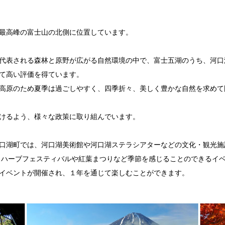
事業、配合飼料高騰対策補助事業、高等学校学習用端末購入支
最高峰の富士山の北側に位置しています。
の自治体が寄附金の受付及び入金に係る確認・連絡等に利用す
代表される森林と原野が広がる自然環境の中で、富士五湖のうち、河口
りません。
て高い評価を得ています。
申込者情報」及び「寄附情報」等を本事業を連携して実施するSc
高原のため夏季は過ごしやすく、四季折々、美しく豊かな自然を求めて
のお問い合わせ】
けるよう、様々な政策に取り組んでいます。
合わせ事務局
ale-up.co.jp
口湖町では、河口湖美術館や河口湖ステラシアターなどの文化・観光施
始を除く)
こともございますのでご了承くださいませ。
 ハーブフェスティバルや紅葉まつりなど季節を感じることのできるイ
イベントが開催され、１年を通じて楽しむことができます。