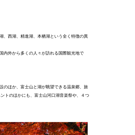
援事業
るものであり、
湖、西湖、精進湖、本栖湖という全く特徴の異
ale-UP株式会社に通知します。
国内外から多くの人々が訪れる国際観光地で
設のほか、富士山と湖が眺望できる温泉郷、旅
ベントのほかにも、富士山河口湖音楽祭や、４つ