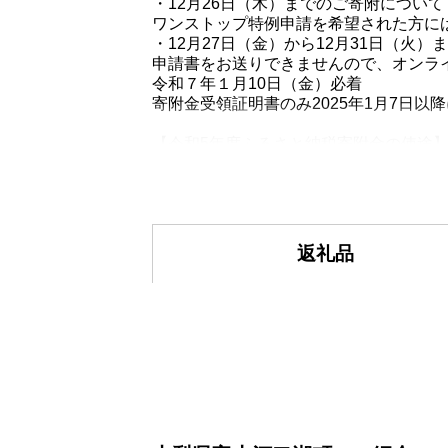
・12月26日（木）までのご寄附について
ワンストップ特例申請を希望された方には
・12月27日（金）から12月31日（火
申請書をお送りできませんので、オンラ
令和７年１月10日（金）必着
寄附金受領証明書のみ2025年1月7日以
【令和5年度ふるさと納税寄附金の使途
（1）子ども支援事業
幼児教育・保育での給食費無償化事業、
スクールバス購入、学校給食費補助事業
返礼品
（2）まちづくり支援事業
友好都市交流事業、生垣設置補助事業、
（3）環境保全支援事業
電気自動車普及促進事業、ごみ減量化・
（4）スポーツ・文化振興支援事業
トライアスロン大会開催事業、総合型地
（5）その他目的達成のために町長が必