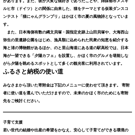
があります。また、彼が大変な猫好きであったことや、姉妹都市メスキ
ルヒ市（ドイツ）との関係に由来した、猫をテーマとする仮装ダンスコ
ンテスト「猫にゃんグランプリ」はかほく市の夏の風物詩となっていま
す。
また、日本海側有数の縄文貝塚・国指定史跡上山田貝塚や、大海西山
弥生の里遺跡公園をはじめ、漁具類に込められた民衆の知恵を紹介する
海と渚の博物館があるほか、のと里山海道にある道の駅高松では、日本
海が一望できる「夕陽カフェ」を設置し、かほく市のグルメを堪能しな
がら夕陽を眺めるスポットとして多くの観光客に利用されています。
ふるさと納税の使い道
みなさまから頂いた寄附金は下記のメニューに使わせて頂きます。
寄附
者に使い道を選んでいただけますので、未来のかほく市のためにも寄附
先をご検討ください。
子育て支援
若い世代の結婚や出産の希望をかなえ、安心して子育てができる環境の