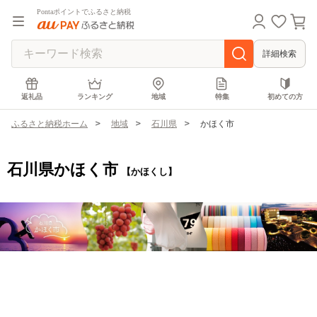
Pontaポイントでふるさと納税
詳細検索
返礼品
ランキング
地域
特集
初めての方
ふるさと納税ホーム
地域
石川県
かほく市
石川県かほく市
【かほくし】