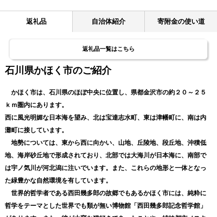
返礼品
自治体紹介
寄附金の使い道
返礼品一覧はこちら
石川県かほく市のご紹介
かほく市は、石川県のほぼ中央に位置し、県都金沢市の約２０～２５
ｋｍ圏内にあります。
西に風光明媚な日本海を望み、北は宝達志水町、東は津幡町に、南は内
灘町に接しています。
地勢については、東から西に向かい、山地、丘陵地、段丘地、沖積低
地、海岸砂丘地で形成されており、北部では大海川が日本海に、南部で
は宇ノ気川が河北潟に注いでいます。また、これらの地形と一体となっ
た緑豊かな自然環境を有しています。
世界的哲学者である西田幾多郎の故郷でもあるかほく市には、純粋に
哲学をテーマとした世界でも類が無い博物館「西田幾多郎記念哲学館」