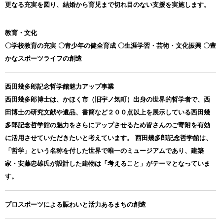
更なる充実を図り、結婚から育児まで切れ目のない支援を実施します。
教育・文化
〇学校教育の充実 〇青少年の健全育成 〇生涯学習・芸術・文化振興 〇豊
かなスポーツライフの創造
西田幾多郎記念哲学館魅力アップ事業
西田幾多郎博士は、かほく市（旧宇ノ気町）出身の世界的哲学者で、西
田博士の研究文献や遺品、書簡など２００点以上を展示している西田幾
多郎記念哲学館の魅力をさらにアップさせるため皆さんのご寄附を有効
に活用させていただきたいと考えています。 西田幾多郎記念哲学館は、
「哲学」という名称を付した世界で唯一のミュージアムであり、建築
家・安藤忠雄氏が設計した建物は「考えること」がテーマとなっていま
す。
プロスポーツによる賑わいと活力あるまちの創造