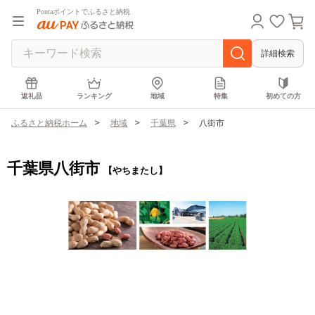
Pontaポイントでふるさと納税
詳細検索
返礼品
ランキング
地域
特集
初めての方
ふるさと納税ホーム
地域
千葉県
八街市
千葉県八街市
【やちまたし】