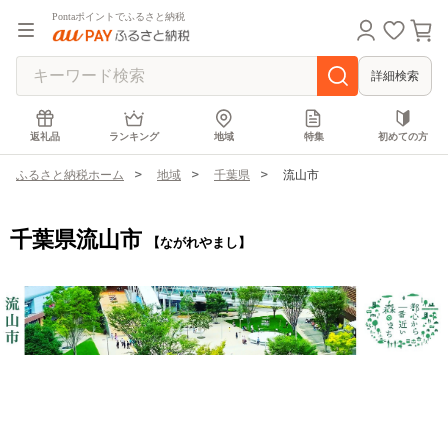
Pontaポイントでふるさと納税
詳細検索
返礼品
ランキング
地域
特集
初めての方
ふるさと納税ホーム
地域
千葉県
流山市
千葉県流山市
【ながれやまし】