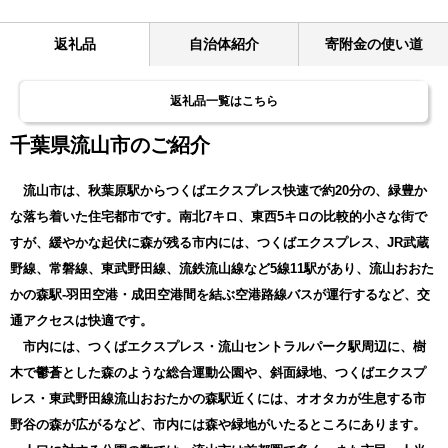
返礼品
自治体紹介
寄附金の使い道
返礼品一覧はこちら
千葉県流山市のご紹介
流山市は、秋葉原駅からつくばエクスプレス快速で約20分の、緑豊か
な落ち着いた住宅都市です。南北7キロ、東西5キロの比較的小さな街で
すが、緩やかな起伏に森が残る市内には、つくばエクスプレス、JR武蔵
野線、常磐線、東武野田線、流鉄流山線など5線11駅があり、流山おおた
かの森駅-羽田空港・成田空港間を結ぶ空港路線バスが運行するなど、交
通アクセスは快適です。
市内には、つくばエクスプレス・流山セントラルパーク駅周辺に、樹
木で鬱蒼とした森のような総合運動公園や、斜面緑地、つくばエクスプ
レス・東武野田線流山おおたかの森駅近くには、オオタカが生息する市
野谷の森が広がるなど、市内には森や緑地がいたるところにあります。