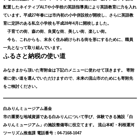
配置したネイティブALTや小学校の英語指導員により英語教育に力を入れ
ています。平成27年春には市内初の小中併設校が開校し、さらに英語教
育に定評のある私立小学校も平成28年4月に開校しました。
子育ての街、森の街、良質な街、美しい街、楽しい街。
今も、これからも、末永く住み続けられる街を形にするために、職員
一丸となって取り組んでいます。
ふるさと納税の使い道
みなさまから頂いた寄附金は下記のメニューに使わせて頂きます。
寄附
者に使い道を選んでいただけますので、未来の流山市のためにも寄附先
をご検討ください。
白みりんミュージアム基金
市の重要な地域資源である白みりんについて学び、体験できる施設「白
みりんミュージアム」の施設整備等に役立てます。 流山本町・利根運河
ツーリズム推進課 電話番号：04-7168-1047