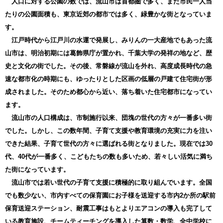
人口に対する公園の数では、流山市は首都圏で多く、また市民一人当
たりの公園面積も、東京近郊の都市では多く、緑豊かな街となっていま
す。
江戸時代から江戸川の水運で発展し、みりんの一大産地でもあった流
山市は、明治初期には葛飾県庁が置かれ、千葉大学の発祥の地など、歴
史と文化の街でした。その後、常磐線が流山を外れ、高度成長時代の急
速な都市化の時期にも、ゆったりとした区画の低層の戸建て住宅街が形
成されました。そのため都心から近い、落ち着いた住宅都市になってい
ます。
流山市の人口構成は、市制施行以来、団塊の世代の方々が一番多い街
でした。しかし、この数年間、子育て支援や教育環境の充実に力を注い
できた結果、子育て世代の方々に選ばれる街となりました。現在では30
代、40代が一番多く、こどもたちの数も多いため、若々しい活気に満ち
た街になっています。
流山市では若い世代の子育て支援に積極的に取り組んでいます。全国
でも数少ない、市内すべての保育園にお子様を送迎する市内2か所の駅前
保育送迎ステーション、耐震工事はもとよりエアコンの導入も完了して
いる教育施設、チームティーチングを導入した算数・数学、全中学校に