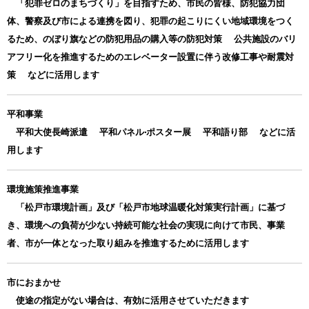
「犯罪ゼロのまちづくり」を目指すため、市民の皆様、防犯協力団
体、警察及び市による連携を図り、犯罪の起こりにくい地域環境をつく
るため、のぼり旗などの防犯用品の購入等の防犯対策 公共施設のバリ
アフリー化を推進するためのエレベーター設置に伴う改修工事や耐震対
策 などに活用します
平和事業
平和⼤使⻑崎派遣 平和パネル‧ポスター展 平和語り部 などに活
⽤します
環境施策推進事業
「松戸市環境計画」及び「松戸市地球温暖化対策実行計画」に基づ
き、環境への負荷が少ない持続可能な社会の実現に向けて市民、事業
者、市が一体となった取り組みを推進するために活用します
市におまかせ
使途の指定がない場合は、有効に活用させていただきます