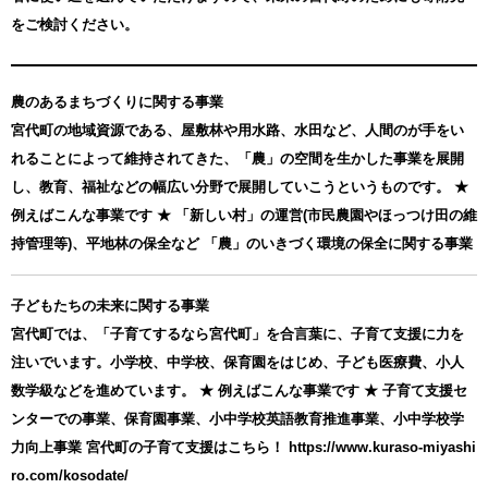
をご検討ください。
農のあるまちづくりに関する事業
宮代町の地域資源である、屋敷林や用水路、水田など、人間のが手をい
れることによって維持されてきた、「農」の空間を生かした事業を展開
し、教育、福祉などの幅広い分野で展開していこうというものです。 ★
例えばこんな事業です ★ 「新しい村」の運営(市民農園やほっつけ田の維
持管理等)、平地林の保全など 「農」のいきづく環境の保全に関する事業
子どもたちの未来に関する事業
宮代町では、「子育てするなら宮代町」を合言葉に、子育て支援に力を
注いでいます。小学校、中学校、保育園をはじめ、子ども医療費、小人
数学級などを進めています。 ★ 例えばこんな事業です ★ 子育て支援セ
ンターでの事業、保育園事業、小中学校英語教育推進事業、小中学校学
力向上事業 宮代町の子育て支援はこちら！ https://www.kuraso-miyashi
ro.com/kosodate/