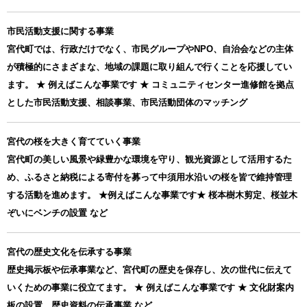
市民活動支援に関する事業
宮代町では、行政だけでなく、市民グループやNPO、自治会などの主体
が積極的にさまざまな、地域の課題に取り組んで行くことを応援してい
ます。 ★ 例えばこんな事業です ★ コミュニティセンター進修館を拠点
とした市民活動支援、相談事業、市民活動団体のマッチング
宮代の桜を大きく育てていく事業
宮代町の美しい風景や緑豊かな環境を守り、観光資源として活用するた
め、ふるさと納税による寄付を募って中須用水沿いの桜を皆で維持管理
する活動を進めます。 ★例えばこんな事業です★ 桜本樹木剪定、桜並木
ぞいにベンチの設置 など
宮代の歴史文化を伝承する事業
歴史掲示板や伝承事業など、宮代町の歴史を保存し、次の世代に伝えて
いくための事業に役立てます。 ★ 例えばこんな事業です ★ 文化財案内
板の設置、歴史資料の伝承事業 など