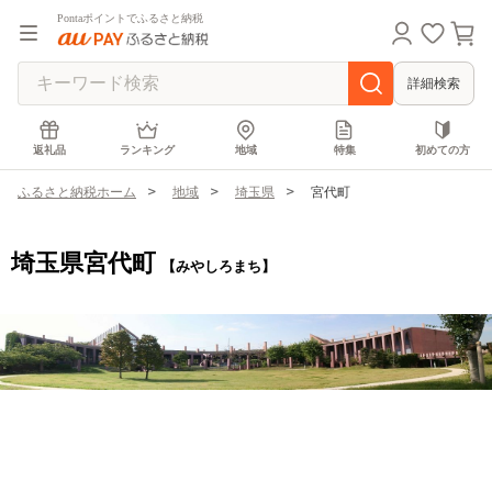
Pontaポイントでふるさと納税
詳細検索
返礼品
ランキング
地域
特集
初めての方
ふるさと納税ホーム
地域
埼玉県
宮代町
埼玉県宮代町
【みやしろまち】