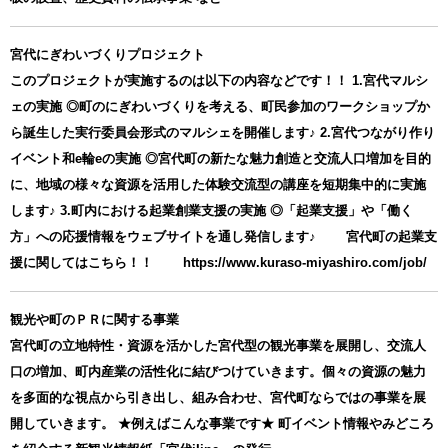
宮代にぎわいづくりプロジェクト
このプロジェクトが実施するのは以下の内容などです！！ 1.宮代マルシ
ェの実施 ◎町のにぎわいづくりを考える、町民参加のワークショップか
ら誕生した実行委員会形式のマルシェを開催します♪ 2.宮代つながり作り
イベント和e輪eの実施 ◎宮代町の新たな魅力創造と交流人口増加を目的
に、地域の様々な資源を活用した体験交流型の講座を短期集中的に実施
します♪ 3.町内における起業創業支援の実施 ◎「起業支援」や「働く
方」への応援情報をウェブサイトを通し発信します♪ 宮代町の起業支
援に関してはこちら！！ https://www.kuraso-miyashiro.com/job/
観光や町のＰＲに関する事業
宮代町の立地特性・資源を活かした宮代型の観光事業を展開し、交流人
口の増加、町内産業の活性化に結びつけていきます。個々の資源の魅力
を多面的な視点から引き出し、組み合わせ、宮代町ならではの事業を展
開していきます。 ★例えばこんな事業です★ 町イベント情報やみどころ