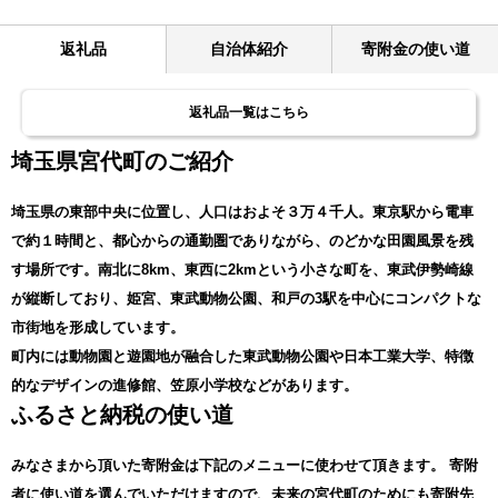
返礼品
自治体紹介
寄附金の使い道
返礼品一覧はこちら
埼玉県宮代町のご紹介
埼玉県の東部中央に位置し、人口はおよそ３万４千人。東京駅から電車
で約１時間と、都心からの通勤圏でありながら、のどかな田園風景を残
す場所です。南北に8km、東西に2kmという小さな町を、東武伊勢崎線
が縦断しており、姫宮、東武動物公園、和戸の3駅を中心にコンパクトな
市街地を形成しています。
町内には動物園と遊園地が融合した東武動物公園や日本工業大学、特徴
的なデザインの進修館、笠原小学校などがあります。
ふるさと納税の使い道
みなさまから頂いた寄附金は下記のメニューに使わせて頂きます。
寄附
者に使い道を選んでいただけますので、未来の宮代町のためにも寄附先