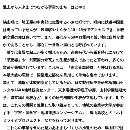
尚、寄附金受領証明書の再発行は対応できかねますのでご注意く
ださい。
過去から未来までつながる宇宙のまち はとやま
■一時所得について
お礼の品の合計が50万円を超えた場合、または他の一時所得の金
額との合計が50万円を超えている場合は、ふるさと納税のお礼の品
鳩山町は、埼玉県の中央部に位置する小さな町です。町内に鉄道や国道
は一時所得として課税されます。
は走っていませんが、鉄道駅やＩＣから10～15分でアクセスでき、比較
的交通の便は良いです。また、都心から50キロ圏内と近い割に自然が豊
かであることから、都心に一番近い里山とも呼ばれています。
町では良質な粘土が多く採れるため、奈良時代から鎌倉時代にかけて
「須恵器」や「武蔵国分寺瓦」の生産が盛んであったと言われ、多くの
窯跡が発掘されています。これらは、「南比企窯跡群」と呼ばれる東日
本最大級の窯跡で、国指定史跡化を目指して準備を進めております。
加えて、地盤が比較的安定しているため、日立製作所中央研究所鳩山セ
ンタやJAXA地球観測センター、東京電機大学理工学部、山村学園短期大
学、県立鳩山高校など、多くの研究機関や学校が立地しています。町で
は、これらの機関と連携した取り組みとして、地域の企業や大学が参加
する「宇宙・産学官・地域連携コンソーシアム」、鳩山高校との「ハト
ミライ☆プロジェクト」などを行っております。
これらの事業を含めた魅力あるまちづくりの推進のため、鳩山町では