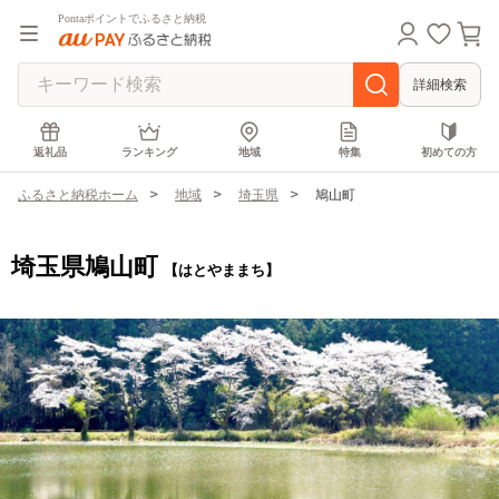
Pontaポイントでふるさと納税
詳細検索
返礼品
ランキング
地域
特集
初めての方
ふるさと納税ホーム
地域
埼玉県
鳩山町
埼玉県鳩山町
【はとやままち】