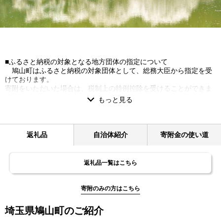
■ふるさと納税の対象となる地方団体の指定について
鳩山町はふるさと納税の対象団体として、総務大臣から指定を受
けております。
寄附をいただいた場合は、税制上の特例控除を受けることができま
す。
■個人情報の取り扱いについて
お寄せいただいた個人情報は、寄附金の受付及び入金に係る確
認・連絡等に利用するものであり、それ以外の目的で使用するもの
ではありません。
返礼品
自治体紹介
寄附金の使い道
また、お礼の品の確認及び送付等を行うため「申込者情報」及び
「寄附情報」等を本事業を連携して実施するレッドホースコーポレ
ーションに通知します。
返礼品一覧はこちら
■お礼の品について
同一自治体内在住者及び個人の方以外（法人等）につきましては
お礼の品は発送されません。
寄附のみの方はこちら
あらかじめご了承ください。
■寄附金受領証明書について
埼玉県鳩山町のご紹介
寄附金受領証明書は「申込者情報」の氏名・住所で発行します。