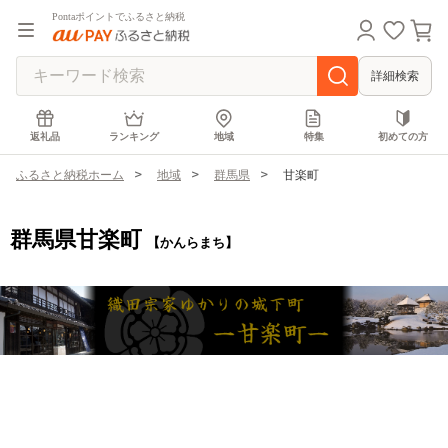
Pontaポイントでふるさと納税
詳細検索
返礼品
ランキング
地域
特集
初めての方
ふるさと納税ホーム
地域
群馬県
甘楽町
群馬県甘楽町
【かんらまち】