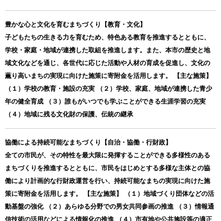
豊かな心と文化を育むまちづくり【教育・文化】
子どもたちの生きる力を育むため、特色ある教育を推進するとともに、
学校・家庭・地域が連携した取組を推進します。また、本市の歴史と地
域文化などを通じ、各世代に応じた活動や人材の育成を促進し、文化の
薫り高いまちの実現に向けた施策に寄附金を活用します。 【主な施策】
（１）学校の教育・施設の充実 （２）学校、家庭、地域が連携した青少
年の健全育成 （３）誰もがいつでも学ぶことができる生涯学習の充実
（４）地域に残る文化財の保護、伝統の継承
協働による持続可能なまちづくり【自治・協働・行財政】
全ての市民が、その特性を最大限に発揮することができる多様性のある
まちづくりを推進するとともに、市民をはじめとする多様な主体との協
働により計画的な行財政運営を行い、持続可能なまちの実現に向けた施
策に寄附金を活用します。 【主な施策】 （１）地域づくり団体などの活
動基盤の強化 （２）あらゆる分野での男女共同参画の推進 （３）情報通
信技術の活用などによる情報化の推進 （４）市有地や公共施設等の適正