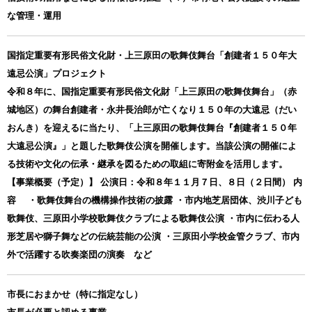
な管理・運用
国指定重要有形民俗文化財・上三原田の歌舞伎舞台「創建者１５０年大
遠忌公演」プロジェクト
令和８年に、国指定重要有形民俗文化財「上三原田の歌舞伎舞台」（赤
城地区）の舞台創建者・永井長治郎が亡くなり１５０年の大遠忌（だい
おんき）を迎えるに当たり、「上三原田の歌舞伎舞台『創建者１５０年
大遠忌公演』」と題した歌舞伎公演を開催します。当該公演の開催によ
る技術や文化の伝承・継承を図るための取組に寄附金を活用します。
【事業概要（予定）】 公演日：令和８年１１月７日、８日（２日間） 内
容 ・歌舞伎舞台の機構操作技術の披露 ・市内地芝居団体、渋川子ども
歌舞伎、三原田小学校歌舞伎クラブによる歌舞伎公演 ・市内に伝わる人
形芝居や獅子舞などの伝統芸能の公演 ・三原田小学校金管クラブ、市内
外で活躍する吹奏楽団の演奏 など
市長におまかせ（特に指定なし）