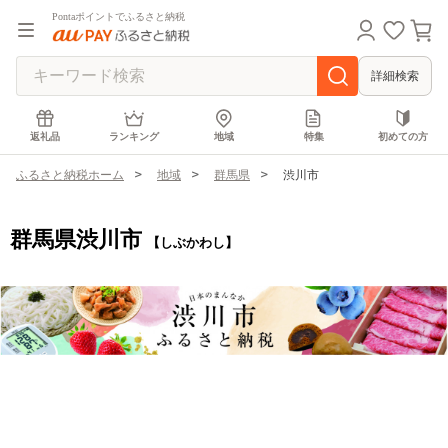
Pontaポイントでふるさと納税
詳細検索
返礼品
ランキング
地域
特集
初めての方
ふるさと納税ホーム
地域
群馬県
渋川市
群馬県渋川市
【しぶかわし】