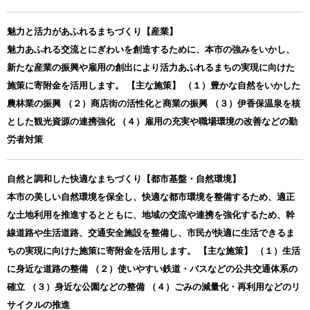
魅力と活力があふれるまちづくり【産業】
魅力あふれる交流とにぎわいを創造するために、本市の強みをいかし、
新たな産業の振興や雇用の創出により活力あふれるまちの実現に向けた
施策に寄附金を活用します。 【主な施策】 （１）豊かな自然をいかした
農林業の振興 （２）商店街の活性化と商業の振興 （３）伊香保温泉を核
とした観光資源の連携強化 （４）雇用の充実や職場環境の改善などの勤
労者対策
自然と調和した快適なまちづくり【都市基盤・自然環境】
本市の美しい自然環境を保全し、快適な都市環境を整備するため、適正
な土地利用を推進するとともに、地域の交流や連携を強化するため、幹
線道路や生活道路、交通安全施設を整備し、市民が快適に生活できるま
ちの実現に向けた施策に寄附金を活用します。 【主な施策】 （１）生活
に身近な道路の整備 （２）使いやすい鉄道・バスなどの公共交通体系の
確立 （３）身近な公園などの整備 （４）ごみの減量化・再利用などのリ
サイクルの推進