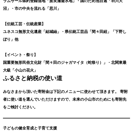
ラムサール条約登録湿地「渡良瀬遊水地」・国のため池百選「羽川大
沼」・市の中央を流れる「思川」
【伝統工芸・伝統産業】
ユネスコ無形文化遺産「結城紬」・県伝統工芸品「間々田紐」「下野し
ぼり」他
【イベント・祭り】
国重要無形民俗文化財「間々田のジャガマイタ（蛇祭り）」・北関東最
大級「小山の花火」
ふるさと納税の使い道
みなさまから頂いた寄附金は下記のメニューに使わせて頂きます。
寄附
者に使い道を選んでいただけますので、未来の小山市のためにも寄附先
をご検討ください。
子どもの健全育成と子育て支援