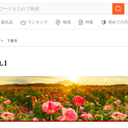
返礼品
ランキング
地域
特集
初めての
下妻市
し】