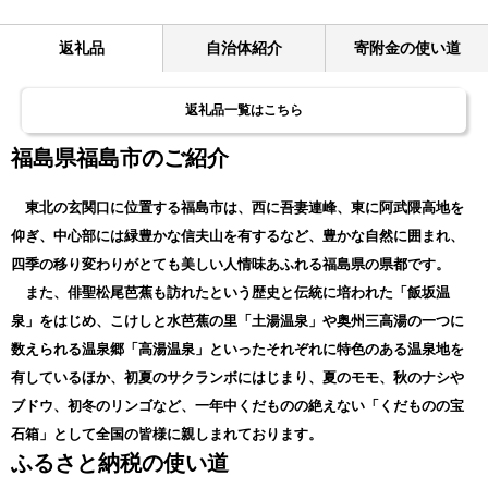
返礼品
自治体紹介
寄附金の使い道
返礼品一覧はこちら
福島県福島市のご紹介
東北の玄関口に位置する福島市は、西に吾妻連峰、東に阿武隈高地を
仰ぎ、中心部には緑豊かな信夫山を有するなど、豊かな自然に囲まれ、
四季の移り変わりがとても美しい人情味あふれる福島県の県都です。
また、俳聖松尾芭蕉も訪れたという歴史と伝統に培われた「飯坂温
泉」をはじめ、こけしと水芭蕉の里「土湯温泉」や奥州三高湯の一つに
数えられる温泉郷「高湯温泉」といったそれぞれに特色のある温泉地を
有しているほか、初夏のサクランボにはじまり、夏のモモ、秋のナシや
ブドウ、初冬のリンゴなど、一年中くだものの絶えない「くだものの宝
石箱」として全国の皆様に親しまれております。
ふるさと納税の使い道