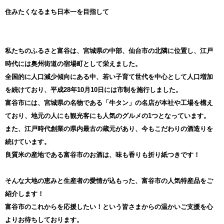
返礼品の状態には万全を期しておりますが、稀に不備がある場合が
ございます。
住みたくなるまち日本一を目指して
特に青果などは配送過程で傷みが生じることがございます。
万が一届きました返礼品の品質に問題があった場合には、廃棄いた
だく前に必ずご連絡ください。
その後、大変お手数をおかけしますが、返礼品の状態がわかるお写
私たちのふるさと富谷は、宮城県の中部、仙台市の北隣に位置し、江戸
真を撮っていただき、メールにて送っていただきますようお願いい
たします。
時代には奥州街道の宿場町として栄えました。
なお、廃棄されてしまった後の連絡や現物を確認できない場合には
全国的に人口減少傾向にある中、若い子育て世代を中心として人口増加
ご対応いたしかねますのでご了承ください。
を続けており、平成28年10月10日には市制を施行しました。
富谷市には、宮城県の名物である「牛タン」の名店が本社や工場を構え
ており、地元の人にも観光客にも人気のグルメの1つとなっています。
また、江戸時代創業の県内最古の蔵元があり、今もこだわりの酒造りを
続けています。
良質米の産地である富谷市のお酒は、味も香りも折り紙つきです！
そんな大地の恵みと生産者の愛情が込もった、富谷市の人気特産品をご
紹介します！
富谷市のこれからを応援したい！という皆さまからの温かいご支援を心
よりお待ちしております。