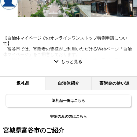
【自治体マイページでのオンラインワンストップ特例申請につい
て】
富谷市では、寄附者の皆様がご利用いただけるWebページ「自治
体マイページ」をご用意しております。
自治体マイページへログインされましたら、オンラインワンスト
ップ特例申請画面にて、
マイナンバーカードを読み取り、必要事項を入力し登録すること
で、Webで完了いたします。
是非、ご利用のほど、よろしくお願い申し上げます。
返礼品
自治体紹介
寄附金の使い道
https://mypg.jp/auth/login/?p=oos&m=04216&utm_source=do&ut
m_medium=email&utm_campaign=subscribe
返礼品一覧はこちら
【返礼品に関するお問い合わせ】
ふるさと納税返礼品お問い合わせセンター
TEL:0120-448-643（受付：平日9:30～18:00 土日祝休）
寄附のみの方はこちら
メールアドレス:info-tomiya@sanyodo-net.co.jp
宮城県富谷市のご紹介
【返礼品に不備があった場合について】