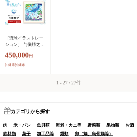
gima office [BCAI012]
［琉球イラストレー
ション］ 与儀勝之
『天を見上げて / Ima
450,000
円
gine Paradise』 額装M
サイズ インテリア
沖縄県沖縄市
雑貨 アート おしゃ
れ おすすめ 沖縄市 /
1 - 27 / 27件
yogima office [BCAI0
02]
カテゴリから探す
肉
米・パン
魚貝類
海老・カニ等
野菜類
果物類
お酒
飲料類
菓子
加工品等
麺類
卵（鶏、烏骨鶏等）