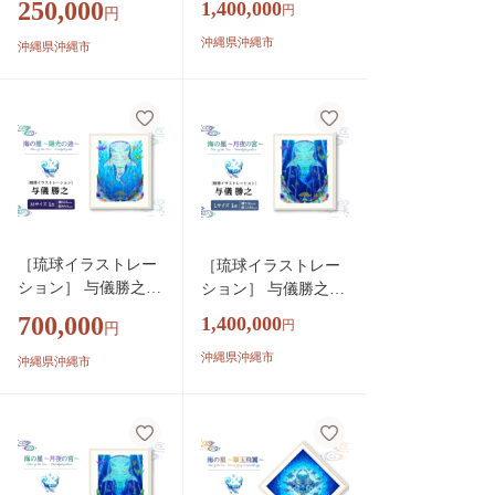
250,000
1,400,000
円
円
un』 額装Lサイズ イ
途〜 / Star of the Sea -
ンテリア 雑貨 アー
Sunlight path -』 額装
沖縄県沖縄市
沖縄県沖縄市
ト おしゃれ おすす
Lサイズ インテリア
め 沖縄市 / yogima of
雑貨 アート おしゃれ
fice [BCAI021]
おすすめ 沖縄市 / yo
gima office [BCAI020]
［琉球イラストレー
［琉球イラストレー
ション］ 与儀勝之
ション］ 与儀勝之
『海の星 〜陽光の
『海の星 〜月夜の
700,000
1,400,000
円
円
途〜 / Star of the Sea -
宮〜 / Star of the Sea -
Sunlight path -』 額装
Moonlight palace -』
沖縄県沖縄市
沖縄県沖縄市
Mサイズ インテリア
額装Lサイズ インテ
雑貨 アート おしゃ
リア 雑貨 アート お
れ おすすめ 沖縄市 /
しゃれ おすすめ 沖縄
yogima office [BCAI0
市 / yogima office [BC
19]
AI018]