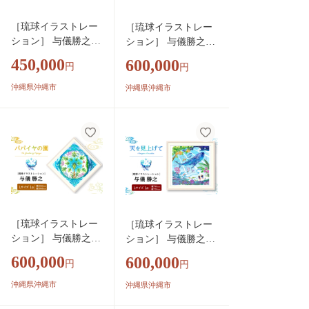
［琉球イラストレー
［琉球イラストレー
ション］ 与儀勝之
ション］ 与儀勝之
『パパイヤの園 / The
『星の降る夜 / Starry
450,000
600,000
円
円
Garden of Papaya』 額
night』 額装Lサイズ
装Mサイズ インテリ
インテリア 雑貨 アー
沖縄県沖縄市
沖縄県沖縄市
ア 雑貨 アート おし
ト おしゃれ おすすめ
ゃれ おすすめ 沖縄
沖縄市 / yogima office
市 / yogima office [BC
[BCAI007]
AI004]
［琉球イラストレー
［琉球イラストレー
ション］ 与儀勝之
ション］ 与儀勝之
『パパイヤの園 / The
『天を見上げて / Ima
600,000
600,000
円
円
Garden of Papaya』 額
gine Paradise』 額装L
装Lサイズ インテリ
サイズ インテリア 雑
沖縄県沖縄市
沖縄県沖縄市
ア 雑貨 アート おし
貨 アート おしゃれ