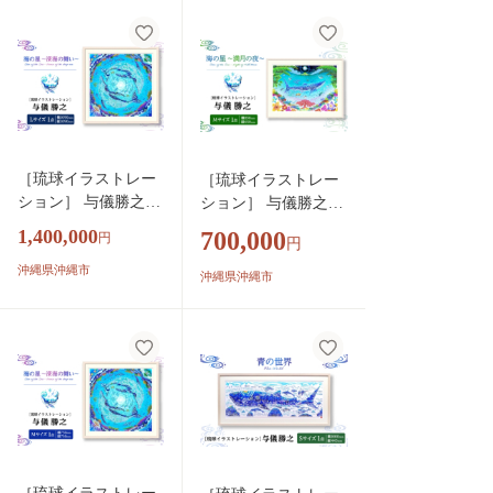
ゃれ おすすめ 沖縄
おすすめ 沖縄市 / yo
市 / yogima office [BC
gima office [BCAI003]
AI005]
［琉球イラストレー
［琉球イラストレー
ション］ 与儀勝之
ション］ 与儀勝之
『海の星 〜深海の舞
『海の星 〜満月の
1,400,000
700,000
円
円
い〜 / Star of the Sea -
夜〜 / Star of the Sea -
Dance of the deep sea
沖縄県沖縄市
Night of Full Moon
沖縄県沖縄市
-』 額装Lサイズ イ
-』 額装Mサイズ イ
ンテリア 雑貨 アー
ンテリア 雑貨 アート
ト おしゃれ おすす
おしゃれ おすすめ 沖
め 沖縄市 / yogima of
縄市 / yogima office
fice [BCAI011]
[BCAI008]