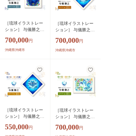
［琉球イラストレー
［琉球イラストレー
ション］ 与儀勝之
ション］ 与儀勝之
『海の星 〜月夜の
『海の星 〜翠玉飛
700,000
700,000
円
円
宮〜 / Star of the Sea -
翼〜 / Star of the Sea
Moonlight palace -』
-』 額装Lサイズ イン
沖縄県沖縄市
沖縄県沖縄市
額装Mサイズ インテ
テリア 雑貨 アート
リア 雑貨 アート お
おしゃれ おすすめ 沖
しゃれ おすすめ 沖
縄市 / yogima office
縄市 / yogima office
[BCAI016]
[BCAI017]
［琉球イラストレー
［琉球イラストレー
ション］ 与儀勝之
ション］ 与儀勝之
『海の星 〜翠玉飛
『海の星 〜波の光〜
550,000
700,000
円
円
翼〜 / Star of the Sea
/ Star of the Sea - Shin
-』 額装Mサイズ イ
ing Waves -』 額装L