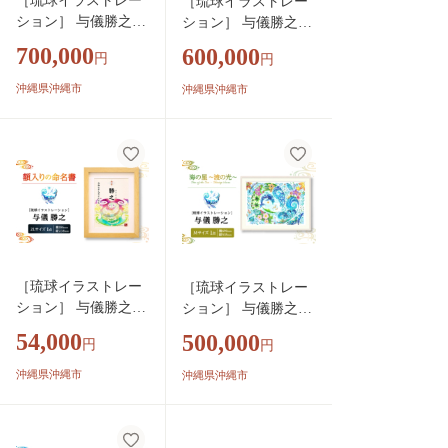
［琉球イラストレー
［琉球イラストレー
ション］ 与儀勝之
ション］ 与儀勝之
『海の星 〜深海の舞
『青の世界 / Blue Wo
700,000
600,000
円
円
い〜 / Star of the Sea -
rld』 額装Sサイズ イ
Dance of the deep sea
ンテリア 雑貨 アート
沖縄県沖縄市
沖縄県沖縄市
-』 額装Mサイズ イ
おしゃれ おすすめ 沖
ンテリア 雑貨 アー
縄市 / yogima office
ト おしゃれ おすす
[BCAI014]
め 沖縄市 / yogima of
fice [BCAI010]
［琉球イラストレー
［琉球イラストレー
ション］ 与儀勝之
ション］ 与儀勝之
『命名額』 インテリ
『海の星 〜波の光〜
54,000
500,000
円
円
ア 雑貨 アート おし
/ Star of the Sea - Shin
ゃれ おすすめ 沖縄
ing Waves -』 額装M
沖縄県沖縄市
沖縄県沖縄市
市 / yogima office [BC
サイズ インテリア 雑
AI001]
貨 アート おしゃれ
おすすめ 沖縄市 / yo