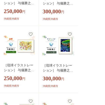
ション］ 与儀勝之
ション］ 与儀勝之
『一会 [陰] / Encount
『黄龍 / Yellow Drago
250,000
300,000
円
円
er [Yin]』 額装Lサイ
n』 額装LLサイズ イ
ズ インテリア 雑貨
ンテリア 雑貨 アート
沖縄県沖縄市
沖縄県沖縄市
アート おしゃれ お
おしゃれ おすすめ 沖
すすめ 沖縄市 / yogi
縄市 / yogima office
ma office [BCAI027]
[BCAI026]
［琉球イラストレー
［琉球イラストレー
ション］ 与儀勝之
ション］ 与儀勝之
『黄龍 / Yellow Drago
『サガリバナ / Barrin
250,000
300,000
円
円
n』 額装Lサイズ イ
gtonia』 額装LLサイ
ンテリア 雑貨 アー
ズ インテリア 雑貨
沖縄県沖縄市
沖縄県沖縄市
ト おしゃれ おすす
アート おしゃれ おす
め 沖縄市 / yogima of
すめ 沖縄市 / yogima
fice [BCAI025]
office [BCAI024]