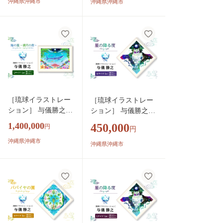
沖縄県沖縄市
沖縄県沖縄市
ンテリア 雑貨 アー
サイズ インテリア 雑
ト おしゃれ おすす
貨 アート おしゃれ
め 沖縄市 / yogima of
おすすめ 沖縄市 / yo
fice [BCAI015]
gima office [BCAI013]
［琉球イラストレー
［琉球イラストレー
ション］ 与儀勝之
ション］ 与儀勝之
『海の星 〜満月の
『星の降る夜 / Starry
1,400,000
450,000
円
円
夜〜 / Star of the Sea -
night』 額装Mサイズ
Night of Full Moon
沖縄県沖縄市
インテリア 雑貨 アー
沖縄県沖縄市
-』 額装Lサイズ イ
ト おしゃれ おすすめ
ンテリア 雑貨 アー
沖縄市 / yogima office
ト おしゃれ おすす
[BCAI006]
め 沖縄市 / yogima of
fice [BCAI009]