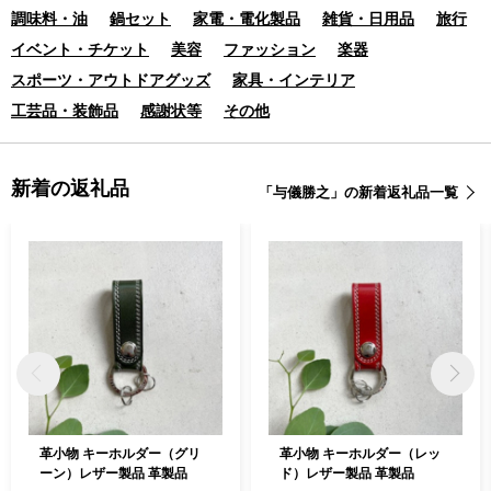
調味料・油
鍋セット
家電・電化製品
雑貨・日用品
旅行
イベント・チケット
美容
ファッション
楽器
スポーツ・アウトドアグッズ
家具・インテリア
工芸品・装飾品
感謝状等
その他
新着の返礼品
「与儀勝之」の新着返礼品一覧
革小物 キーホルダー（グリ
革小物 キーホルダー（レッ
ーン）レザー製品 革製品
ド）レザー製品 革製品