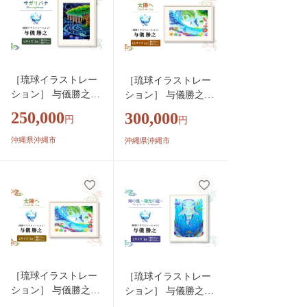
［琉球イラストレー
［琉球イラストレー
ション］ 与儀勝之
ション］ 与儀勝之
『サガリバナ / Barrin
『太陽へ / Catch the S
250,000
300,000
円
円
gtonia』 額装Lサイズ
un』 額装LLサイズ
インテリア 雑貨 ア
インテリア 雑貨 アー
沖縄県沖縄市
沖縄県沖縄市
ート おしゃれ おす
ト おしゃれ おすすめ
すめ 沖縄市 / yogima
沖縄市 / yogima office
office [BCAI023]
[BCAI022]
［琉球イラストレー
［琉球イラストレー
ション］ 与儀勝之
ション］ 与儀勝之
『太陽へ / Catch the S
『海の星 〜陽光の