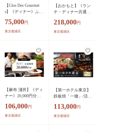
【Clos Des Gourmet
【おかもと】《ラン
s】《ディナー》ふる
チ・ディナー共通》
さと納税限定コース
ふるさと納税限定特
75,000
218,000
円
円
1名様分（ぐるなびセ
別コース 1名様分
レクション）
（ぐるなびセレクシ
東京都港区
東京都港区
ョン）
【麻布 淺井】《ディ
【第一ホテル東京】
ナー》20,000円分お
鉄板焼「一徹」/活蝦
食事券（ぐるなびセ
夷鮑など11品又はフ
106,000
113,000
円
円
レクション）
レンチ「アンシャン
テ」/9品ディナーペ
東京都港区
東京都港区
ア