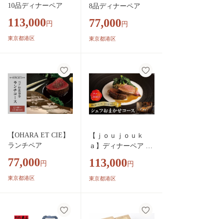
10品ディナーペア
8品ディナーペア
113,000
77,000
円
円
東京都港区
東京都港区
【OHARA ET CIE】
【ｊｏｕｊｏｕｋ
ランチペア
ａ】ディナーペア │
東京 都内 食事券 ペ
77,000
113,000
円
円
アチケット フレンチ
レストラン ディナー
東京都港区
東京都港区
コース 体験型