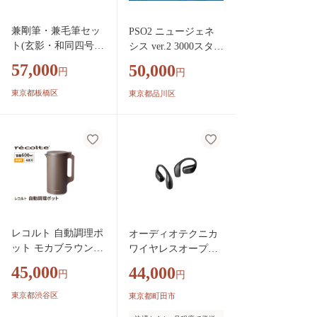
兼剛筆・兼毛筆セッ
PSO2 ニュージェネ
ト(玄影・和同四号)
シス ver.2 3000スター
計2本【1658803】
ジェム ホビー ゲーム
57,000
50,000
円
円
セガ SEGA アイテム
コード コード オンラ
東京都板橋区
東京都品川区
イン RPG アクション
クリエイト 初心者
レコルト 自動調理ポ
オーディオテクニカ
ット モカブラウン R
ワイヤレスオープン
SY-2(MBR) recolte
イヤーイヤホン ATH-
45,000
44,000
円
円
【自動 調理 ポット
AC5TW BK
豆乳 おから ポター
東京都渋谷区
東京都町田市
ジュ スープ 料理 キ