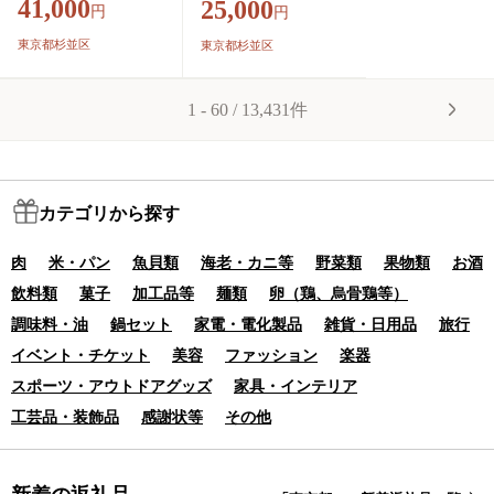
41,000
25,000
円
円
ペルークナミア スペ
ペルークナミア スペ
シャルブレンド ゴー
シャルブレンド ゴー
東京都杉並区
東京都杉並区
ルドブレンド マイル
ルドブレンド 酸味 コ
ド ブレンドコーヒー
ク マイルド 中浅煎豆
1 - 60 / 13,431件
深煎りブレンド エス
甘味 ブレンドコーヒ
プレッソ コーヒー C
ー 深煎りブレンド オ
OFFEE coffee
リジナル エスプレッ
ソ コーヒー COFFEE
coffee
カテゴリから探す
肉
米・パン
魚貝類
海老・カニ等
野菜類
果物類
お酒
飲料類
菓子
加工品等
麺類
卵（鶏、烏骨鶏等）
調味料・油
鍋セット
家電・電化製品
雑貨・日用品
旅行
イベント・チケット
美容
ファッション
楽器
スポーツ・アウトドアグッズ
家具・インテリア
工芸品・装飾品
感謝状等
その他