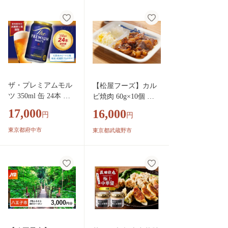
くり 】
量 簡単 コンパクト
自宅 リラックス すっ
きり 家電 日用品 東
京都 品川区
ザ・プレミアムモル
【松屋フーズ】カル
ツ 350ml 缶 24本 ビ
ビ焼肉 60g×10個 カ
ール サントリー ※
ルビ 焼き肉 焼肉 牛
17,000
16,000
円
円
沖縄・離島配送不可
肉 肉 冷凍 ご飯 ごは
【送料無料 お取り寄
ん おかず 夜食 非常
東京都府中市
東京都武蔵野市
せ お酒 お中元 ギフ
食 備蓄 夕食 食事 60
ト 贈り物 プレゼン
g 10個
ト 人気 おすすめ 家
飲み 晩酌 バーベキ
ュー キャンプ アウ
トドア】