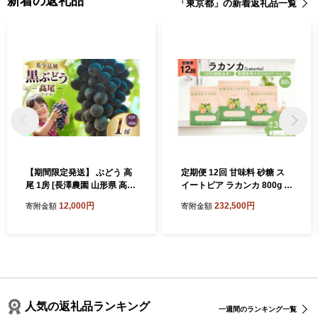
新着の返礼品
「東京都」の新着返礼品一覧
【期間限定発送】 ぶどう 高
定期便 12回 甘味料 砂糖 ス
尾 1房 [長澤農園 山形県 高畠
イートピア ラカンカ 800g 3
町 tk06bis330005] ふるさと
袋 [ツルヤ化成工業 山梨県 韮
12,000円
232,500円
寄附金額
寄附金額
納税 高尾ぶどう 葡萄 ブドウ
崎市 20745548] 定期 12ヶ月
黒ぶどう 種なし フルーツ 果
顆粒 天然甘味料 シュガー 羅
物 高糖度 希少
漢果 カロリーゼロ 糖質制限
ロカボ 糖類ゼロ ダイエット
お菓子 カロリーオフ 低GI 黒
糖 風味 ふるさと納税 ふるさ
と 返礼品
人気の返礼品ランキング
一週間のランキング一覧