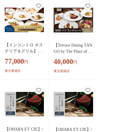
【インコントロ オス
【Terrace Dining TAN
テリア＆グリル】イ
GO by The Place of To
タリアンダブルメイ
kyo】ランチペア │
77,000
40,000
円
円
ンコース ディナー
東京 都内 食事券 ペ
ペア
アチケット レストラ
東京都港区
東京都港区
ン テラス ランチ コ
ース 絶景 体験型
【OHARA ET CIE】/
【OHARA ET CIE】/