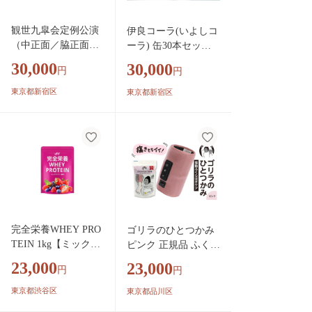
観世九皐会定例公演
伊良コーラ(いよしコ
（中正面／脇正面席
ーラ) 缶30本セット
チケット×２名様
コーラ クラフトコー
30,000
30,000
円
円
分） チケット 鑑賞
ラ オリジナル 炭酸
券 鑑賞 チケット 券
ジュース 缶 セット 3
東京都新宿区
東京都新宿区
観世九皐会 2名 ペア
万円 三万円 30000円
中正面 脇正面 能 狂
東京 新宿 0061-001-S
言 伝統 芸能 矢来能
05
楽堂 能楽堂 新宿 東
京 0071-002-S05
完全栄養WHEY PRO
ゴリラのひとつかみ
TEIN 1kg【ミックス
ピンク 正規品 ふくら
ベリー】 【 プロテ
はぎケア フットマッ
23,000
23,000
円
円
イン たんぱく質 ア
サージャー 電動 マッ
スリート 運動 健康
サージ 片足 フットケ
東京都渋谷区
東京都品川区
ドリンク 飲料 体づ
ア 足 むくみ 強力 軽