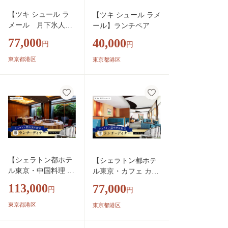
【ツキ シュール ラ
【ツキ シュール ラメ
メール 月下氷人】/
ール】ランチペア
特選握りコースディ
77,000
40,000
円
円
ナーペア
東京都港区
東京都港区
【シェラトン都ホテ
【シェラトン都ホテ
ル東京・中国料理 四
ル東京・カフェ カリ
川】/福コースランチ
フォルニア】ランチ
113,000
77,000
円
円
又はディナーペア
又はディナーペア
東京都港区
東京都港区