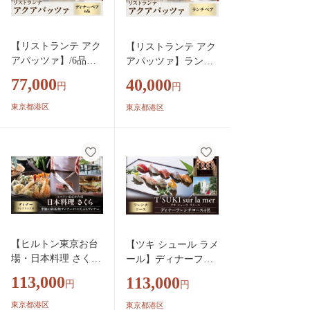
【リストランテ アク
【リストランテ アク
アパッツァ】/6品デ
アパッツァ】ランチ
ィナーペア
ペア
77,000
40,000
円
円
東京都港区
東京都港区
【ヒルトン東京お台
【ツキ シュール ラメ
場・日本料理 さく
ール】ディナーフレ
ら】ディナー
ンチコース4名
113,000
113,000
円
円
東京都港区
東京都港区