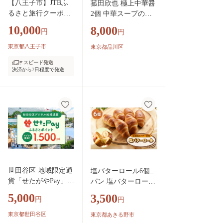
【八王子市】JTBふ
菰田欣也 極上中華醤
るさと旅行クーポン
2個 中華スープの素
（3,000円分）有効期
食品 本格中華 万能
10,000
8,000
円
円
間3年（Eメール発
調味料 自炊 鍋 餃子
行）｜旅行 トラベル
焼売 野菜炒め チャー
東京都八王子市
東京都品川区
予約 国内旅行 JTB 宿
ハン 炒飯 豚の角煮
スピード発送
泊 観光 体験 旅行券
隠し味 セット 常温配
決済から7日程度で発送
宿泊券 旅行予約 ホ
送 お取り寄せ 瓶 東
テル 旅館 チケット
京都 品川区
子供 子連れ カップ
ル 家族 人気 おすす
め 旅行クーポン 店
頭 オンライン ネッ
ト予約 東京 八王子
世田谷区 地域限定通
塩バターロール6個_
貨「せたがやPay」
パン 塩バターロール
ふるさとポイント1,5
バターロール ロール
5,000
3,500
円
円
00pt（1pt＝1円）1,50
パン 塩パン 岩塩 国
0円分 せたぺい デジ
産純正バター 冷凍 朝
東京都世田谷区
東京都あきる野市
タル地域通貨 電子決