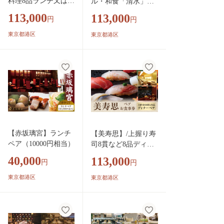
料理8品ランチ又はデ
ル・和食「清水」／
ィナーペア
中国料理「満楼日
113,000
113,000
円
円
園」】ディナーペア
東京都港区
東京都港区
【赤坂璃宮】ランチ
【美寿思】/上握り寿
ペア（10000円相当）
司8貫など8品ディナ
ーペア
40,000
113,000
円
円
東京都港区
東京都港区