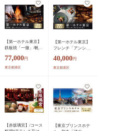
【第一ホテル東京】
【第一ホテル東京】
鉄板焼「一徹」/帆立
フレンチ「アンシャ
貝柱など11品又はフ
ンテ」ランチペア
77,000
40,000
円
円
レンチ「アンシャン
テ」/8品ディナーペ
東京都港区
東京都港区
ア
【赤坂璃宮】/コース
【東京プリンスホテ