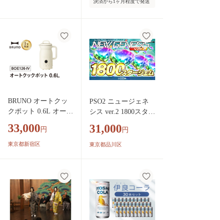
決済から1ヶ月程度で発送
ッチン 家電】
BRUNO オートクッ
PSO2 ニュージェネ
クポット 0.6L オート
シス ver.2 1800スター
クック ポット 自動
ジェム ホビー ゲーム
33,000
31,000
円
円
調理 簡単 時短 料理
セガ SEGA アイテム
キッチン家電 家電
コード コード オンラ
東京都新宿区
東京都品川区
メニュー スープ ポ
イン RPG アクション
タージュ スムージー
クリエイト 初心者
カレー ジュース 保
温 0152-009-S07