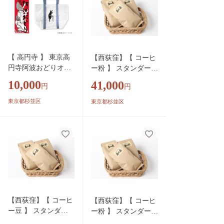
【 高円寺 】 東京高
【西荻窪】【 コーヒ
円寺阿波おどりオフ
ー粉 】 スタンダード
ィシャル 手ぬぐい
セット 3種×約500g
10,000
41,000
円
円
（ 赤 ）・ 東京高円
ペルークナミア スペ
寺阿波おどりオフィ
シャルブレンド ゴー
東京都杉並区
東京都杉並区
シャル ショッパーバ
ルドブレンド 酸味 コ
ッグ セット 【2026
ク マイルド 中浅煎豆
年版】 描き下ろし
甘味 ブレンドコーヒ
書き下ろし 限定デザ
ー 深煎りブレンド オ
イン アートワーク
リジナル エスプレッ
オリジナルグッズ
ソ コーヒー COFFEE
coffee
【西荻窪】【 コーヒ
【西荻窪】【 コーヒ
ー豆 】 スタンダー
ー粉 】 スタンダード
ドセット 3種×約500g
セット 3種×約300g