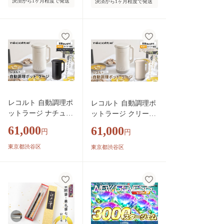
決済から1ヶ月程度で発送
決済から1ヶ月程度で発送
比べ人気 東京都奥多
摩町
レコルト 自動調理ポ
レコルト 自動調理ポ
ットラージ ナチュラ
ットラージ クリーム
ルブラック RSY-3(B
ホワイト RSY-3(W)
61,000
61,000
円
円
K)【自動 調理 ポッ
【自動 調理 ポット
ト 豆乳 おかゆ ポタ
豆乳 おかゆ ポタージ
東京都渋谷区
東京都渋谷区
ージュ スープ 料理
ュ スープ 料理 おか
おかず キッチン 家
ず キッチン 家電】
電】