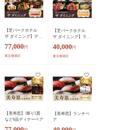
【芝パークホテル
【芝パークホテル
ザ ダイニング】ディ
ザ ダイニング】ラン
ナーペア
チペア
77,000
40,000
円
円
東京都港区
東京都港区
【美寿思】/握り5貫
【美寿思】ランチペ
など8品ディナーペア
ア
77,000
40,000