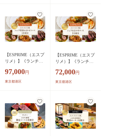
食 美味しい 人気 お
済 キャッシュレス
すすめ【1497076】
飲食 宿泊 体験 電子
通貨 東京都 世田谷
【ESPRIME（エスプ
【ESPRIME（エスプ
リメ）】《ランチ・
リメ）】《ランチ・
ディナー共通》シェ
ディナー共通》シェ
97,000
72,000
円
円
フ特別おまかせコー
フおまかせコース 1
ス 1名様分（ぐるな
名様分（ぐるなびセ
東京都港区
東京都港区
びセレクション）
レクション）