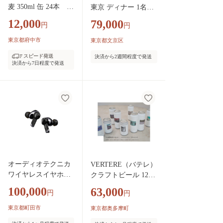
麦 350ml 缶 24本 サ
東京 ディナー 1名様
ントリー ※沖縄・離
分 お食事券 レストラ
12,000
79,000
円
円
島配送不可【 ビール
ン チケット 券 ギフ
発泡酒 お酒 キャン
ト券 ディナー券
東京都府中市
東京都文京区
プ アウトドア ソロ
スピード発送
決済から2週間程度で発送
キャン 送料無料 】
決済から7日程度で発送
オーディオテクニカ
VERTERE（バテレ）
ワイヤレスイヤホン
クラフトビール 12本
ATH-TWX9MK2 BK
飲み比べセット ／
100,000
63,000
円
円
奥多摩にある醸造所
ご当地 クラフトビー
東京都町田市
東京都奥多摩町
ル ビール お酒 飲み