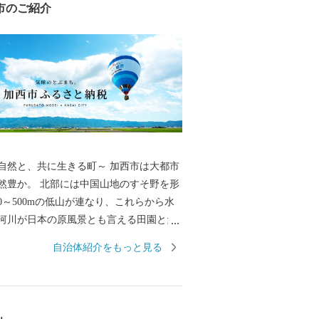
市のご紹介
、共に生きる町～ 加西市は大都市
然豊か。 北部には中国山地のすそ野を形
0～500mの低山が連なり、これらから水
河川が日本の原風景とも言える田園とた
景観を作り上げています。 北条鉄道や車
自治体紹介をもっと見る
するとその豊かな風景を目にすることが
近隣からも山登りやBBQを楽しむ人々が
た「気球がとぶまち」としても知られ、
の中で爽快なフライトを楽しむこともで