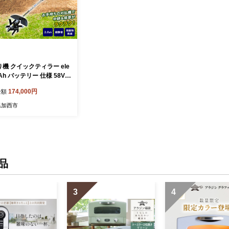
機 クイックティラー ele
.0Ah バッテリー 仕様 58V
ローター アイデック 耕運
174,000円
金額
立て機 電動 充電式 バッテ
 除草 刈払機 刈払い機 草
県加西市
草刈 草刈り 立ったまま 園
IY ガーデニング 兵庫
品
3
4