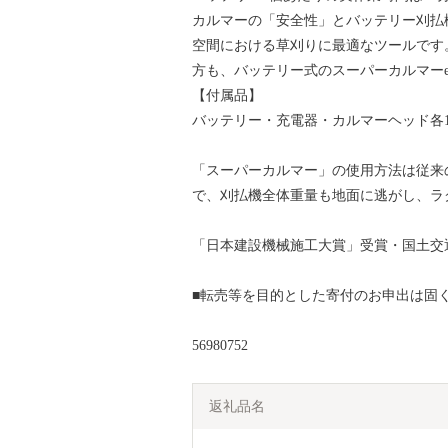
カルマーの「安全性」とバッテリー刈払
空間における草刈りに最適なツールです
方も、バッテリー式のスーパーカルマーe
【付属品】
バッテリー・充電器・カルマーヘッド各
「スーパーカルマー」の使用方法は従来
で、刈払機全体重量も地面に逃がし、ラ
「日本建設機械施工大賞」受賞・国土交通
■転売等を目的とした寄付のお申出は固
56980752
返礼品名