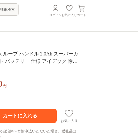
詳細検索
ログイン
お気に入り
カート
方
ループ ハンドル 2.0Ah スーパーカ
ト バッテリー 仕様 アイデック 除草
 充電式 刈払い機 草刈機 草刈 草刈り
まま 安全 園芸 DIY ガーデニング 芝
0
機 兵庫
円
お気に入り
の自治体へ寄附申込いただいた場合、返礼品は