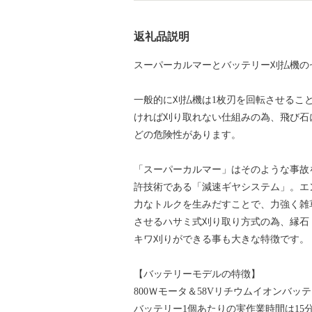
返礼品説明
スーパーカルマーとバッテリー刈払機の
一般的に刈払機は1枚刃を回転させるこ
ければ刈り取れない仕組みの為、飛び石
どの危険性があります。
「スーパーカルマー」はそのような事故
許技術である「減速ギヤシステム」。エン
力なトルクを生みだすことで、力強く雑
させるハサミ式刈り取り方式の為、縁石
キワ刈りができる事も大きな特徴です。
【バッテリーモデルの特徴】
800Ｗモータ＆58Vリチウムイオンバッ
バッテリー1個あたりの実作業時間は15