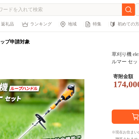
返礼品
ランキング
地域
特集
初めての
ップ申請対象
草刈り機 elex 
ルマー セッ
刈払機 電動
道具 立った
寄附金額
174,00
刈機 芝刈り
現在お住まい