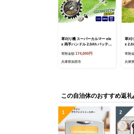
草刈り機 スーパーカルマー ele
草刈り
x 両手ハンドル 2.0Ah バッテリ
x 2
ー 仕様 アイデック 除草 刈払機
耕耘
174,000円
寄附金額
寄附
電動 充電式 刈払い機 草刈機 草
機 畝
刈 草刈り 道具 立ったまま 安全
リー式
兵庫県加西市
兵庫
園芸 DIY ガーデニング 芝刈機
刈機 
芝刈り機 兵庫
芸 D
この自治体のおすすめ返礼
1
2