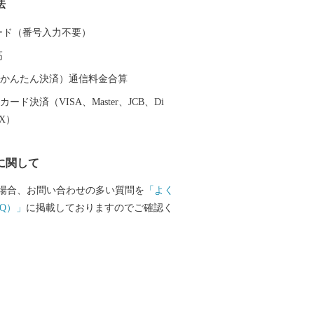
法
 カード（番号入力不要）
高
（auかんたん決済）通信料金合算
ード決済（VISA、Master、JCB、Di
EX）
に関して
場合、お問い合わせの多い質問を
「よく
Q）」
に掲載しておりますのでご確認く