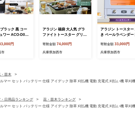
ブラック 黒 コー
アラジン 福袋 大人気 グラ
アラジン トースター 
ワー ACO-D01A
ファイトトースター グリー
き ペールラベンダー
din コーヒーメーカー
ン 緑 グラファイトミニグリ
ラー 数量限定 グラ
83,000円
74,000円
33,000円
寄附金額
寄附金額
ーヒー ドリップコー
ラー AET-GS13C CAG-MG
おしゃれ インテリア
理家電 キッチン家電
7AG セット グラファイトト
ン 家電 調理 朝食 パ
西市
兵庫県加西市
兵庫県加西市
化製品 日用品
ースター2枚焼き グラファ
家電 キッチン家電 時
イト トースター グリル お
手入れ簡単 AET-GS13
楽しみ 調理家電 キッチン家
新生活 一人暮らし
電 電化製品 日用品
花・苗木
パーカルマー セット バッテリー 仕様 アイデック 除草 刈払機 電動 充電式 刈払い機 草刈機
貨・日用品ランキング
花・苗木ランキング
パーカルマー セット バッテリー 仕様 アイデック 除草 刈払機 電動 充電式 刈払い機 草刈機