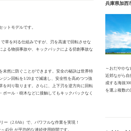
兵庫県加西
セットモデルです。
とで草を刈る仕組みですが、刃を高速で回転させな
による物損事故や、キックバックによる切創事故な
～おだやかな自然と
を未然に防ぐことができます。安全の秘訣は世界特
近郊ながら自
ジン回転を1/20まで減速し、安全性を高めつつ強
成する海抜30
草を刈り取ります。さらに、上下刃を逆方向に回転
を運ぶ複数の
・ポール・樹木などに接触してもキックバックなく
め池、里山の
で市内を移動
でき、週末は
集います。ま
テリー（2.0Ah）で、パワフルな作業を実現！
穏やかな気候
分～45分 が平均的な連続使用時間です。