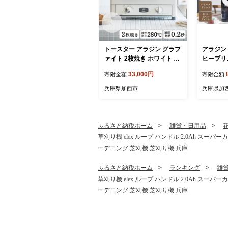
トースター アラジン グラフ
アラジン 
ァイト 2枚焼き ホワイト A
ヒーブリュ
ET-GS13CW 白 速熱 おしゃ
F Alad
33,000円
寄附金額
寄附金額
れ インテリア キッチン 家
珈琲 コ
電 兵庫 加西市 お掃除 お手
ヒー 調
兵庫県加西市
兵庫県加
入れ楽々 朝食 食パン グラ
家電 電
ファイトヒーター 速暖 パン
焼き タイマー付き 温め
ふるさと納税ホーム
雑貨・日用品
草刈り機 elex ループ ハンドル 2.0Ah スー
ーデニング 芝刈機 芝刈り機 兵庫
ふるさと納税ホーム
ランキング
雑
草刈り機 elex ループ ハンドル 2.0Ah スー
ーデニング 芝刈機 芝刈り機 兵庫