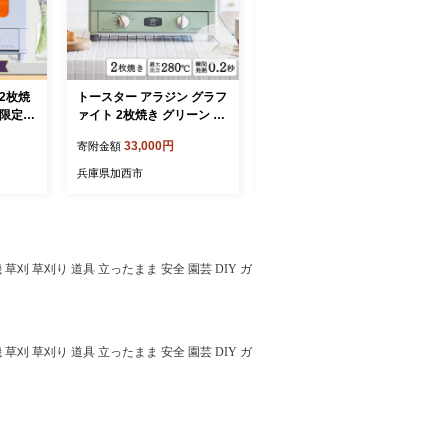
2枚焼
トースター アラジン グラフ
アラジン 電気ストーブ ホワ
 限定カ
ァイト 2枚焼き グリーン A
イト CAH-G42GD 遠赤グラ
ファイト
ET-GS13CG 緑 速熱 おしゃ
ファイト レトロ トリカゴ
33,000円
29,000円
寄附金額
寄附金額
 キッチ
れ インテリア キッチン 家
インテリア 家電 暖房 速暖
ン 調理
電 兵庫 加西市 朝食 食パン
リビング 寝室 おしゃれ 兵
兵庫県加西市
兵庫県加西市
短 お
グラファイトヒーター 速暖
庫 加西市 Aladdin ストーブ
D(V)
パン焼き タイマー付き 温め
電気ヒーター ヒーター レト
サクサク カリカリ トースト
ロ家電 電化製品 暖房器具
 草刈 草刈り 道具 立ったまま 安全 園芸 DIY ガ
 草刈 草刈り 道具 立ったまま 安全 園芸 DIY ガ