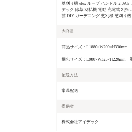
草刈り機 elex ループ ハンドル 2.0
デック 除草 刈払機 電動 充電式 刈払
芸 DIY ガーデニング 芝刈機 芝刈り機
内容量
商品サイズ：L1880×W200×H330mm　
梱包サイズ：L980×W325×H220mm　重
配送方法
常温配送
提供者
株式会社アイデック