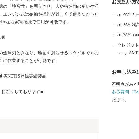
お支払い方
きます。
機の「静音性」を両立させ、人や構造物の多い生活
。エンジン式は始動や操作が難しくて使えなかった
au PAY
lexなら家電感覚で使用が可能です。
au PAY 残
au PAY
1個
クレジットカ
ners、AM
の金属刃と異なり、地面を滑らせるスタイルですの
クに作業することが可能です。
お申し込み
省NETIS登録実績製品
不明点がある
くお断りしております■
ある質問（FA
ださい。