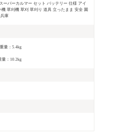
Ah  スーパーカルマー セット バッテリー 仕様 アイ
い機 草刈機 草刈 草刈り 道具 立ったまま 安全 園
 兵庫
重量：5.4kg
量：10.2kg