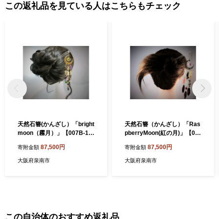
この返礼品を見ている人はこちらもチェック
天然石簪(かんざし）「bright
天然石簪（かんざし）「Ras
moon（霧月）」【007B-14
pberryMoon(紅の月)」【00
5】
7B-144】
87,500円
87,500円
寄附金額
寄附金額
大阪府泉南市
大阪府泉南市
この自治体のおすすめ返礼品