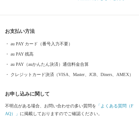
せ、面積は48.98㎢であり、市域に関西国際空港の約1/3を含みま
す。 地形は、山地部、丘陵部、平地部および臨海部からなり、南
部の山地部には低い山々が連なる和泉山脈があり、丘陵部から平
野部にかけては、古くからの街並みと新たに開発された住宅が混
お支払い方法
在しています。また、平野部においては、玉ねぎ、水なす、里
芋、花き等、泉州特産の農作物が栽培されています。関西国際空
au PAY カード（番号入力不要）
港の対岸のりんくうタウンでは、様々な製造業をはじめとする事
au PAY 残高
業所が集積し、岡田と樽井にある両漁港では大阪湾でとれた新鮮
な海産物が水揚げされ、海岸部にはSENNAN LONGPARK（泉南ロ
au PAY（auかんたん決済）通信料金合算
ングパーク）を設け、にぎわいを創出し、レクリエーションゾー
クレジットカード決済（VISA、Master、JCB、Diners、AMEX）
ンとして再生させ、泉南市のまちづくりの拠点とすることをめざ
しています。
お申し込みに関して
不明点がある場合、お問い合わせの多い質問を
「よくある質問（F
AQ）」
に掲載しておりますのでご確認ください。