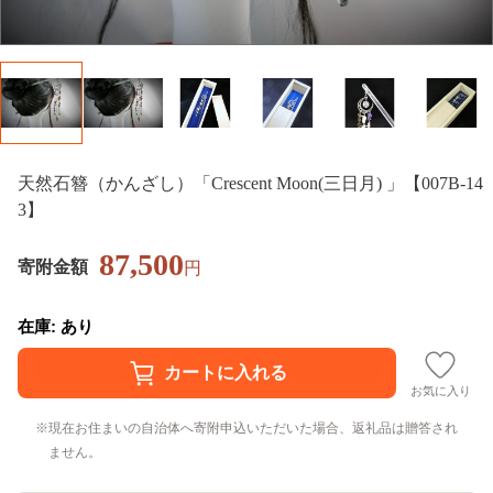
天然石簪（かんざし）「Crescent Moon(三日月) 」【007B-14
3】
87,500
寄附金額
円
在庫: あり
お気に入り
現在お住まいの自治体へ寄附申込いただいた場合、返礼品は贈答され
ません。