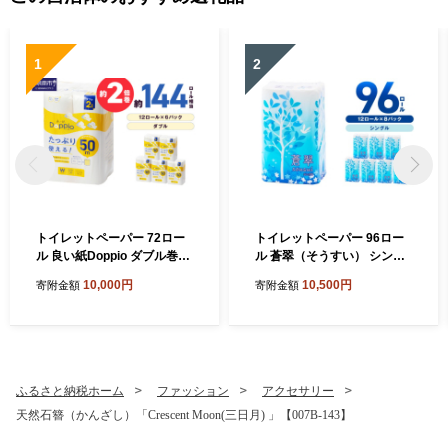
1
2
トイレットペーパー 72ロー
トイレットペーパー 96ロー
ル 良い紙Doppio ダブル巻
ル 蒼翠（そうすい） シング
【配送不可地域：北海道・沖
ル 巻【配送不可地域：北海
10,000円
10,500円
寄附金額
寄附金額
縄】【60営業日以内に発
道・沖縄】【60営業日以内
送】12ロール 6パック トイ
に発送】 といれっとぺーぱ
レ 人気 日用品 生活用品 消耗
ー 日用品 人気 ランキング 消
品 防災 備蓄 大阪府 泉南市
耗品 防災 備蓄 泉南市 新生活
新生活 やわらか 無香料 【02
【020D-014】
0D-010】
ふるさと納税ホーム
ファッション
アクセサリー
天然石簪（かんざし）「Crescent Moon(三日月) 」【007B-143】