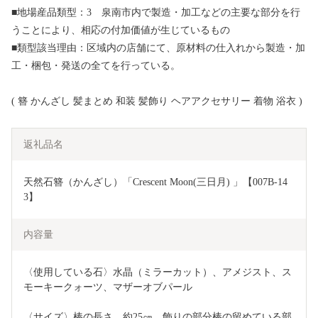
■地場産品類型：3 泉南市内で製造・加工などの主要な部分を行
うことにより、相応の付加価値が生じているもの
■類型該当理由：区域内の店舗にて、原材料の仕入れから製造・加
工・梱包・発送の全てを行っている。
( 簪 かんざし 髪まとめ 和装 髪飾り ヘアアクセサリー 着物 浴衣 )
返礼品名
天然石簪（かんざし）「Crescent Moon(三日月) 」【007B-14
3】
内容量
〈使用している石〉水晶（ミラーカット）、アメジスト、ス
モーキークォーツ、マザーオブパール
〈サイズ〉棒の長さ　約25㎝　飾りの部分棒の留めている部