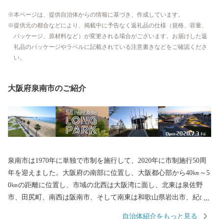
本ページは、提供自治体からの情報に基づき、作成しています。
提供元の都合などにより、掲載中に予告なく返礼品の仕様（規格、容量、
パッケージ、原材料など）が変更される場合がございます。お届けした返
礼品のパッケージやラベルに記載されている注意書きなどをご確認くださ
い。
大阪府泉南市のご紹介
泉南市は1970年に単独で市制を施行して、2020年に市制施行50周
年を迎えました。大阪府の南部に位置し、大阪都心部から40㎞～5
0㎞の距離に位置し、市域の北西は大阪湾に面し、北東は泉佐野
市、田尻町、南西は阪南市、そして南東は和歌山県岩出市、紀の
川市と接しています。市域は南北約11㎞、東西約8㎞の広がりをみ
自治体紹介をもっと見る